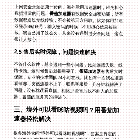
上网安全永远是第一位的。海外党用加速器时，难免担心
数据泄露的问题。
番茄加速器
有数据安全加密功能，所有
数据都通过专线传输，不会被第三方窃取。比如你用加速
器登录B站账号，输入密码的时候，不用担心信息被拦
截。我自己用了这么久，从来没有遇到过安全问题，这点
很让人放心。
2.5 售后实时保障，问题快速解决
不管什么软件，总会遇到一些小问题，比如连接失败、线
路卡顿。这时候售后就很重要了。
番茄加速器
有售后实时
保障，专业的技术团队24小时在线。比如有一次我在凌晨
看球赛，突然连接不上了，联系客服后，几分钟就解决了
问题，没有耽误看直播。相比那些售后找不到人的加速
器，番茄的服务真的很贴心。
三、境外可以看咪咕视频吗？用番茄加
速器轻松解决
很多海外党问“境外可以看咪咕视频吗”，答案是肯定的，
但需要用回国加速器。咪咕视频上有很多独家资源，比如
体育赛事（CBA、中超、英超）、影视大片、综艺等，但