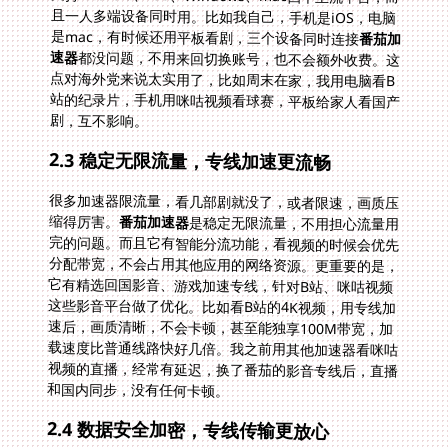
是mac，有时候还用平板看剧，三个设备同时连接
番茄加
速器
都没问题，不用来回切换账号，也不会额外收费。这
点对海外党来说太实用了，比如周末在家，我用电脑看B
站的纪录片，手机用咪咕视频看球赛，平板给家人看国产
剧，互不影响。
2.3 稳定无限流量，专线加速更流畅
很多加速器限流量，看几部剧就没了，或者限速，画质压
缩得厉害。
番茄加速器
是稳定无限流量，不用担心流量用
完的问题。而且它有智能分流功能，看视频的时候会优先
分配带宽，不会占用其他应用的网络资源。更重要的是，
它有精选回国影音、游戏加速专线，针对B站、咪咕视频
这些影音平台做了优化。比如看B站的4K视频，用专线加
速后，画质清晰，不会卡顿，甚至能独享100M带宽，加
载速度比普通线路快好几倍。我之前用其他加速器看咪咕
视频的直播，经常有延迟，换了番茄的影音专线后，直播
和国内同步，没有任何卡顿。
2.4 数据安全加密，专线传输更放心