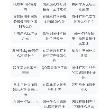
优酷有地区限制
国外怎么打反恐
在南非怎么玩王
吗
精英：全球攻势
者荣耀
在韩国用中国政
在日本打不开御
海外打黑色幸存
务服务网地区限
剑情缘怎么办
者怎么不卡了
制怎么办
台湾怎么玩塔防
酷狗到国外不能
国外打野兽领
之光
用了吗知乎
主：新世界用什
么加速
澳洲打sky光·遇怎
在马来西亚打不
魔兽世界国外加
么才能不卡
开守望先锋怎么
速器
办
印度怎么玩帝王·
QQ海外听不了歌
国外打装甲战争
三国
的加速器哪个好
用
日本用什么加速
在南非怎么玩天
装甲战争加速器
器玩天下-异兽山
涯明月刀
排名
海
在国外打Dream
国外什么加速器
因版权限制无法
玩暗黑破坏神
下载什么意思