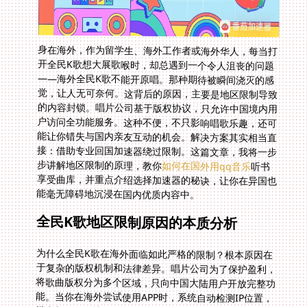
身在海外，作为留学生、海外工作者或海外华人，每当打
开全民K歌想大展歌喉时，却总遇到一个令人沮丧的问题
——海外全民K歌不能开原唱。那种期待被瞬间浇灭的感
觉，让人无可奈何。这背后的原因，主要是地区限制导致
的内容封锁。唱片公司基于版权协议，只允许中国境内用
户访问全功能服务。这种不便，不只影响唱歌乐趣，还可
能让你错失与国内亲友互动的机会。解决方案其实相当直
接：借助专业回国加速器绕过限制。这篇文章，我将一步
步讲解地区限制的原理，教你
如何在国外用qq音乐
听书
享受曲库，并重点介绍选择加速器的秘诀，让你在异国也
能毫无障碍地沉浸在国内优质内容中。
全民K歌地区限制原因的本质分析
为什么全民K歌在海外面临如此严格的限制？根本原因在
于复杂的版权机制和法律差异。唱片公司为了保护盈利，
将歌曲版权分为多个区域，只向中国大陆用户开放完整功
能。当你在海外尝试使用APP时，系统自动检测IP位置，
锁定部分服务比如原唱功能。这就好比一道无形的屏障，
让你无法触及那些熟悉的声音。试想一下，在伦敦的深夜
想听一曲经典的老歌，结果因地区限制打不开原唱，那种
失落感立刻涌现。地区限制不仅仅是技术问题，它牵扯到
内容分发规则。海外用户在全民K歌平台上，可能还会遭
遇歌单加载慢、音质差等衍生问题。久而久之，这种挫折
感积累起来，渐渐淡化了追星的热情。明白背后的机制，