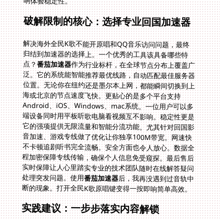
响体验稳定性。
破解限制的核心：选择专业回国加速器
解决海外全民K歌不能开原唱和QQ音乐访问问题，最终
归结到加速器的选择上。一个优秀的工具该具备哪些特
点？
番茄加速器
作为行业标杆，在全球节点分布上覆盖广
泛。它的系统能智能推荐最优线路，自动匹配最佳服务器
位置。无论你在纽约还是墨尔本上网，都能瞬间切换到上
海或北京的节点速度飞快。更贴心的是多个平台支持
Android、iOS、Windows、mac系统。一位用户可以多
端设备同时用平板听歌电脑看视频互不影响。稳定性更是
它的强项提供无限流量和智能分流功能。尤其针对回国影
音加速、游戏专线做了优化让你独享100M带宽。网速快
不卡顿追剧听书完全流畅。安全方面也令人放心。数据全
程加密保障专线传输，确保个人信息免受窥探。最后售后
实时保障让人心里踏实专业的技术团队随时在线解答疑问
处理突发问题。使用
番茄加速器
后，我再没遇到过音轨中
断的现象。打开全民K歌原唱键变得一按即响简单高效。
实践建议：一步步落实内容解锁