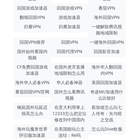
回国游戏加速器
回国游戏VPN
番茄VPN
翻墙回国VPN
游戏加速器
海外回国VPN
归雁VPN
归雁加速器
一键解除腾讯视
频地域限制
回国VPN推荐
回国VPN
一键海外回国VPN
国外如何看国内
回国代理VPN
回国影音加速
视频
CF免费回国游戏
在国外虎牙直播
海外华人翻回国
加速器
地域限制怎么用
内VPN
海外华人必备VPN
华人必备神器
美国回国加速器
番茄回国VPN官网
国外怎么看腾讯
奇迹MU加速用什
视频
么比较好
钢岚国外玩延迟
在意大利用掌上
新加坡怎么玩七
很高怎么办
12333怎么把定位
人传奇：光与暗
修改到中国国内
之交战
海外玩魔兽世界
在美国能玩公主
怎么玩Dive欧服
怀旧服加速器
连结：Re吗