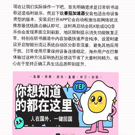
现在让我们实际操作一下吧。首先明确需求是日常听书追
歌还是临时娱乐。然后下载
番茄加速器
安装包适合你设备
类型的版本。安装后打开APP它会自动检测当前网络状况
推荐最优线路点确认即可。这时再启动全民K歌或QQ音
乐你会发现界面立刻刷新。地区限制提示消失功能恢复正
常。特别在听书频道中内容加载快速声音纯净。设置时建
议开启智能分流让系统自动区分影音流量。避免其他应用
干扰。日常使用尽量保持设备连接稳定。海外用户在巴黎
体验过这种方法反响热烈反馈说节省了大量时间精力。核
心在于坚持正确工具生活品质即刻提升。