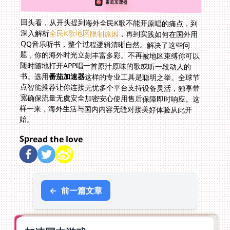
回头看，从开头提到海外全民K歌不能开原唱的痛点，到
深入解析
全民K歌地区限制原因
，再到实践如何在国外用
QQ音乐听书，整个过程逻辑清晰自然。解决了这些问
题，你的海外时光立刻丰富多彩。不再被地区束缚你可以
随时随地打开APP唱一首原汁原味的歌或听一段动人的
书。选用
番茄加速器
这样的专业工具是聪明之举。全球节
点智能推荐让你连接无忧多个平台支持设备灵活，独享带
宽确保流量无虞安全加密安心使用售后保障即时响应。这
样一来，海外生活与国内内容无缝对接美好体验从此开
始。
Spread the love
←
前一篇文章