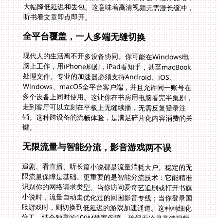
听书看文章即点即开。
全平台覆盖，一人多端无缝切换
现代人的生活离不开多设备协同。你可能在Windows电
脑上工作，用iPhone刷剧，iPad看知乎，甚至macBook
处理文件。专业的加速器必须支持Android、iOS、
Windows、macOS全平台客户端，并且允许同一账号在
多个设备上同时使用。这让你在书房用电脑看完半集剧，
走到客厅可以立刻在平板上无缝续播，无需反复登录注
销。这种跨设备的流畅体验，是满足碎片化内容消费的关
键。
无限流量与智能分流，影音游戏两不误
追剧、看直播、听长篇小说都是流量消耗大户。稳定的无
限流量保障是基础。更重要的是智能分流技术：它能精准
识别你的网络请求类型。当你访问爱奇艺追剧或打开书旗
小说时，流量自动走优化过的回国影音专线；当你登录国
服游戏时，则切换到低延迟的游戏加速通道。这种精细化
分工，结合独享的100M带宽保障，确保无论是高清视频
还是对延迟敏感的游戏，都能获得极致流畅的体验。再也
不用担心看球赛直播卡在关键时刻，或者游戏团战时突然