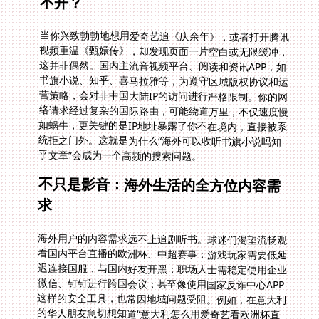
不开？
当你兴致勃勃地想用爱奇艺追《庆余年》，或者打开腾讯
视频重温《甄嬛传》，却发现页面一片空白或无限缓冲，
这并非偶然。国内主流音视频平台、阅读和资讯APP，如
书旗小说、知乎、喜马拉雅等，为遵守区域版权协议和运
营策略，会对非中国大陆IP的访问进行严格限制。你的网
络请求经过复杂的国际路由，可能绕道万里，不仅速度慢
如蜗牛，更关键的是IP地址暴露了你不在境内，直接被系
统拒之门外。这就是为什么“海外可以收听书旗小说吗知
乎文章”会成为一个高频的搜索问题。
不只是影音：海外生活的全方位内容需
求
海外用户的内容需求远不止追剧听书。球迷们渴望流畅观
看国内平台直播的欧洲杯、中超赛事；游戏玩家需要低延
迟连接国服，与国内好友开黑；职场人士需稳定使用企业
微信、钉钉进行跨国会议；甚至像使用国家反诈中心APP
这样的安全工具，也常因地域问题受阻。例如，在意大利
的华人朋友急切想知道“意大利怎么用爱奇艺看欧洲杯直
播”，或是遇到“国家反诈中心在国外登陆不了”时如何与国
内亲人保持联系畅通。这些场景都需要一个稳定、快速且