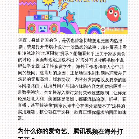
深夜，身处异国的你，是否也曾急切地想追更国内热播
剧，或是打开书旗小说听一段熟悉的故事，却在屏幕上看
到冷冰冰的“地区限制”提示？想翻看知乎上关于家乡美食
的讨论，页面却迟迟加载不出？“海外可以收听书旗小说
吗知乎文章”成了许多留学生、海外工作者和华人心中共
同的疑问。这背后的原因，正是地理限制和网络环境差异
筑起的无形高墙。版权协议、内容分发策略以及复杂的国
际网络路由，让海外用户与国内优质内容之间仿佛隔着一
道数字鸿沟。本文将深入探讨如何突破这些限制，让你无
论身处意大利、美国还是澳洲，都能流畅追剧、听书、看
直播，甚至解决像“国家反诈中心在国外登陆不了”这样的
实用难题，核心就在于选择一款真正懂你需求的回国加速
器。
为什么你的爱奇艺、腾讯视频在海外打