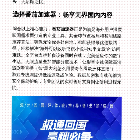
务，无后顾之忧。
选择番茄加速器：畅享无界国内内容
综合以上核心能力，
番茄加速器
正是为满足海外用户深度
回国需求而打造的专业工具。其全球节点布局和智能线路
推荐算法，确保无论你身处何地，都能获得最优连接路
径，轻松解决“海外可以收听书旗小说吗知乎文章”的访问
难题。全平台支持和多设备同时在线，完美适应你的数字
生活。无限流量叠加智能分流技术，让影音专线保障高清
追剧看直播（如“意大利怎么用爱奇艺看欧洲杯直播”），
游戏专线则提供低延迟激战体验。数据加密和专线传输为
安全保驾护航，专业团队的实时售后支持则让使用过程无
忧。