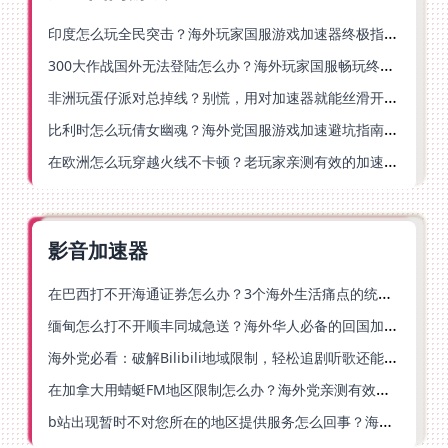
印度怎么玩全民突击？海外玩家国服游戏加速器终极指南（附原神延迟优化+精灵之境加速器选择）
300大作战国外无法登陆怎么办？海外玩家国服畅玩终极指南（附实测推荐）
非洲玩蛋仔派对总掉线？别慌，用对加速器就能丝滑开跑！
比利时怎么玩倩女幽魂？海外党国服游戏加速避坑指南（附实测推荐）
在欧洲怎么玩穿越火线不卡顿？老玩家亲测有效的加速器选择指南
影音加速器
在巴西打不开海通证券怎么办？3个海外生活痛点的统一解决方案
缅甸怎么打不开顺丰同城急送？海外华人必备的回国加速指南（附B站会员游戏解决方案）
海外党必看：破解Bilibili地域限制，轻松追剧听歌还能流畅理财的实用指南
在加拿大用蜻蜓FM地区限制怎么办？海外党亲测有效的回国加速方案
b站出现暂时不对您所在的地区提供服务怎么回事？海外党亲测有效的回国加速方案