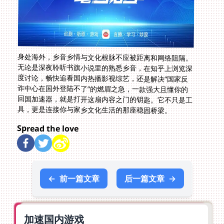
身处海外，乡音乡情与文化根脉不应被距离和网络阻隔。
无论是深夜聆听书旗小说里的熟悉乡音，在知乎上浏览深
度讨论，畅快追看国内热播影视综艺，还是解决“国家反
诈中心在国外登陆不了”的燃眉之急，一款强大且懂你的
回国加速器，就是打开这扇内容之门的钥匙。它不只是工
具，更是连接你与家乡文化生活的那座稳固桥梁。
Spread the love
←
前一篇文章
后一篇文章
→
加速国内游戏