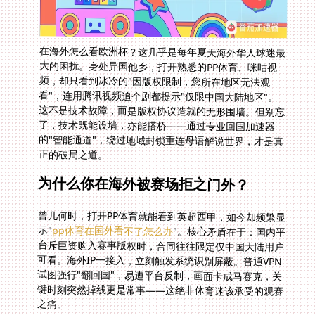
在海外怎么看欧洲杯？这几乎是每年夏天海外华人球迷最
大的困扰。身处异国他乡，打开熟悉的PP体育、咪咕视
频，却只看到冰冷的"因版权限制，您所在地区无法观
看"，连用腾讯视频追个剧都提示"仅限中国大陆地区"。
这不是技术故障，而是版权协议造就的无形围墙。但别忘
了，技术既能设墙，亦能搭桥——通过专业回国加速器
的"智能通道"，绕过地域封锁重连母语解说世界，才是真
正的破局之道。
为什么你在海外被赛场拒之门外？
曾几何时，打开PP体育就能看到英超西甲，如今却频繁显
示"
pp体育在国外看不了怎么办
"。核心矛盾在于：国内平
台斥巨资购入赛事版权时，合同往往限定仅中国大陆用户
可看。海外IP一接入，立刻触发系统识别屏蔽。普通VPN
试图强行"翻回国"，易遭平台反制，画面卡成马赛克，关
键时刻突然掉线更是常事——这绝非体育迷该承受的观赛
之痛。