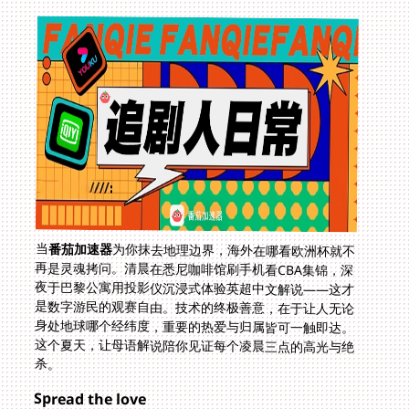
当
番茄加速器
为你抹去地理边界，海外在哪看欧洲杯就不
再是灵魂拷问。清晨在悉尼咖啡馆刷手机看CBA集锦，深
夜于巴黎公寓用投影仪沉浸式体验英超中文解说——这才
是数字游民的观赛自由。技术的终极善意，在于让人无论
身处地球哪个经纬度，重要的热爱与归属皆可一触即达。
这个夏天，让母语解说陪你见证每个凌晨三点的高光与绝
杀。
Spread the love