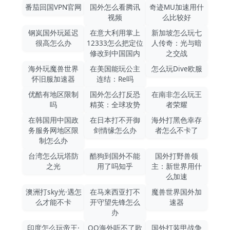
番茄回国VPN官网
国外怎么看腾讯
奇迹MU加速用什
视频
么比较好
钢岚国外玩延迟
在意大利用掌上
新加坡怎么玩七
很高怎么办
12333怎么把定位
人传奇：光与暗
修改到中国国内
之交战
海外玩魔兽世界
在美国能玩公主
怎么玩Dive欧服
怀旧服加速器
连结：Re吗
优酷有地区限制
国外怎么打反恐
在南非怎么玩王
吗
精英：全球攻势
者荣耀
在韩国用中国政
在日本打不开御
海外打黑色幸存
务服务网地区限
剑情缘怎么办
者怎么不卡了
制怎么办
台湾怎么玩塔防
酷狗到国外不能
国外打野兽领
之光
用了吗知乎
主：新世界用什
么加速
澳洲打sky光·遇怎
在马来西亚打不
魔兽世界国外加
么才能不卡
开守望先锋怎么
速器
办
印度怎么玩帝王·
QQ海外听不了歌
国外打装甲战争