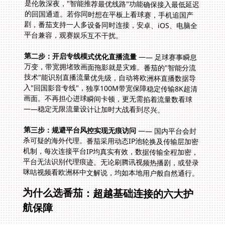
平台兼容，观赛娱乐互不干扰。
第二步：开启专线模式优化直播流量
—— 足球赛事瞬息
万变，带宽拥堵致画面拖影就是灾难。番茄的"智能分流
技术"能识别直播流量优先级，自动将欧洲杯直播数据导
入"回国影音专线"，独享100M带宽保障稳定传输8K超清
画面。不再担心进球瞬间卡顿，更无需掐着流量数看球
——稳定无限流量设计让加时大战看到尽兴。
第三步：规避平台风控实现无痕访问
—— 国内平台会封
杀可疑的海外代理。番茄采用动态IP池轮换及传输层加密
机制，每次连接平台IP均真实有效，数据传输全程加密，
平台无法识别代理痕迹。无论刷腾讯视频热播剧，或登录
咪咕视频看欧洲杯中文解说，均如本地用户般自然通行。
为什么选番茄：超越基础连接的六大护
航保障