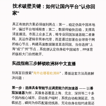
技术破壁关键：如何让国内平台"认你回
家"
真正有效的方案必须做到两点：第一，稳定伪装中国本地
IP，骗过平台地域核查；第二，数据传输快且稳，支撑高
清直播流。市面上众多工具，唯专业回国加速器能二者兼
顾。其运作逻辑非简单代理，而是通过部署在全球骨干网
的核心节点，构建高速数据隧道直连回国。当你选择"上
海"或"广州"节点，系统便认定你身处中国城市，PP体育
的版权大门自然敞开。
实战指南三步解锁欧洲杯中文直播
别再盲目搜索"
海外在哪看欧洲杯
"，遵循这套方法高效解
决问题：
第一步：选择具备智能节点调度能力的加速器
—— 以
番
茄加速器
为例，其服务器覆盖上海、北京、深圳等二十多
个国内核心城市。启动客户端时，系统自动检测延迟、负
载状态，瞬间为你匹配最优线路。无论你身在纽约凌晨还
是伦敦深夜，"智能推荐最优线路"功能确保接入最低延迟
的回国通道。若你同时想在平板上看球赛，手机追国产
剧，番茄支持一人多设备同时连接，安卓、iOS、电脑全