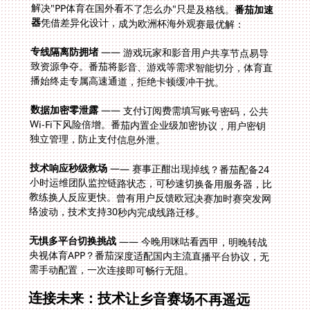
解决"PP体育在国外看不了怎么办"只是及格线。
番茄加速
器
凭借差异化设计，成为欧洲杯海外观赛最优解：
专线隔离防拥堵
—— 游戏玩家和影音用户共享节点易导
致资源争夺。番茄将影音、游戏等需求智能切分，体育直
播始终走专属高速通道，拒绝卡顿缓冲干扰。
数据加密零泄露
—— 支付订阅费需填写账号密码，公共
Wi-Fi下风险倍增。番茄内置企业级加密协议，用户密钥
独立管理，防止支付信息外泄。
技术响应秒级救场
—— 赛事正酣出现掉线？番茄配备24
小时运维团队监控链路状态，可秒速切换备用服务器，比
教练换人反应更快。曾有用户反馈欧冠决赛加时赛突发网
络波动，技术支持30秒内完成线路迁移。
无惧多平台切换挑战
—— 今晚用咪咕看西甲，明晚转战
央视体育APP？番茄深度适配国内主流直播平台协议，无
需手动配置，一次连接即可畅行无阻。
连接未来：技术让乡音赛场不再遥远