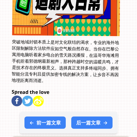
突破地域封锁本质上是对文化联结的渴求，专业的海外地
区限制解除方法软件应如空气般自然存在。当你在巴黎公
寓用电脑听着家乡电台的雪天路况播报，在温哥华海滩用
手机听着郭德纲最新相声，那种跨越时空的温暖共鸣，才
是技术存在的终极意义。选择真正支持多终端同步、拥有
智能分流专利且提供加密专线的解决方案，让乡音不再因
地理距离而消逝。
Spread the love
←
前一篇文章
后一篇文章
→