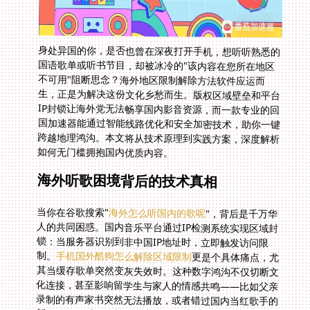
身处异国的你，是否也曾在深夜打开手机，想听听熟悉的
国语歌单或听书节目，却被冰冷的"该内容在您所在地区
不可用"阻断思念？海外地区限制解除方法软件应运而
生，正是为解决这份文化乡愁而生。版权区域壁垒和平台
IP封锁让海外党无法畅享国内影音资源，而一款专业的回
国加速器能通过智能线路优化和安全加密技术，助你一键
跨越地理鸿沟。本文将从技术原理到实践方案，深度解析
如何无门槛拥抱国内优质内容。
海外听歌困境背后的技术真相
当你在谷歌搜索"
海外怎么听国内的歌呢
"，背后是千万华
人的共同困惑。国内音乐平台通过IP检测系统实现区域封
锁：当服务器识别到非中国IP地址时，立即触发访问限
制。
手机国外酷狗怎么解除区域限制
更是个具体痛点，尤
其当缓存歌单突然变灰失效时。这种数字鸿沟不仅切断文
化连接，甚至影响留学生与家人的情感共鸣——比如父亲
录制的有声家书突然无法播放，或者错过国内当红歌手的
新歌首发。看似简单的听歌需求，实则涉及数据跨境传