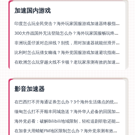
加速国内游戏
印度怎么玩全民突击？海外玩家国服游戏加速器终极指南（附原神延迟优化+精灵之境加速器选择）
300大作战国外无法登陆怎么办？海外玩家国服畅玩终极指南（附实测推荐）
非洲玩蛋仔派对总掉线？别慌，用对加速器就能丝滑开跑！
比利时怎么玩倩女幽魂？海外党国服游戏加速避坑指南（附实测推荐）
在欧洲怎么玩穿越火线不卡顿？老玩家亲测有效的加速器选择指南
影音加速器
在巴西打不开海通证券怎么办？3个海外生活痛点的统一解决方案
缅甸怎么打不开顺丰同城急送？海外华人必备的回国加速指南（附B站会员游戏解决方案）
海外党必看：破解Bilibili地域限制，轻松追剧听歌还能流畅理财的实用指南
在加拿大用蜻蜓FM地区限制怎么办？海外党亲测有效的回国加速方案