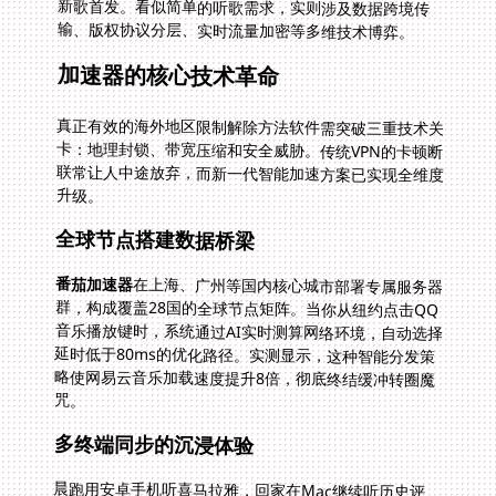
输、版权协议分层、实时流量加密等多维技术博弈。
加速器的核心技术革命
真正有效的海外地区限制解除方法软件需突破三重技术关
卡：地理封锁、带宽压缩和安全威胁。传统VPN的卡顿断
联常让人中途放弃，而新一代智能加速方案已实现全维度
升级。
全球节点搭建数据桥梁
番茄加速器
在上海、广州等国内核心城市部署专属服务器
群，构成覆盖28国的全球节点矩阵。当你从纽约点击QQ
音乐播放键时，系统通过AI实时测算网络环境，自动选择
延时低于80ms的优化路径。实测显示，这种智能分发策
略使网易云音乐加载速度提升8倍，彻底终结缓冲转圈魔
咒。
多终端同步的沉浸体验
晨跑用安卓手机听喜马拉雅，回家在Mac继续听历史评
书，睡前换iPad追连载小说。番茄支持Win/iOS等多系统
客户端深度适配，还能在后台自动同步播放进度。更突破
性地允许3台设备同时登录，让海外家庭共享一个账号畅