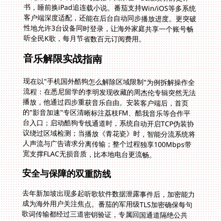
听全民K歌，每月节省数百元订阅费用。
音乐解限实战指南
现在以"手机国外酷狗怎么解除区域限制"为例拆解操作全
流程：在悉尼留学的李明发现收藏的周杰伦专辑突然无法
播放，他通过四步重获音乐自由。安装客户端后，首页
的"影音加速"专区清晰标注荔枝FM、酷我音乐等合作平
台入口；启动酷狗专线通道时，系统自动开启TCP伪装协
议绕过区域检测；当播放《青花瓷》时，智能分流系统将
人声流与广告请求分离传输；整个过程独享100Mbps带
宽支撑FLAC无损音质，比本地电台更流畅。
安全与保障的双重防线
去年新加坡出现多起听歌软件数据泄露事件后，加密能力
成为海外用户关注焦点。番茄的军用级TLS加密确保每句
歌词传输都经过三道密钥验证，专属回国通道隔绝公共
VPN的嗅探风险。更值得称道的是7×24小时中文技术响
应，当你在东京遇到网易云音乐突然报错3206时，专业
团队能通过远程诊断定位到是本地DNS污染，五分钟内提