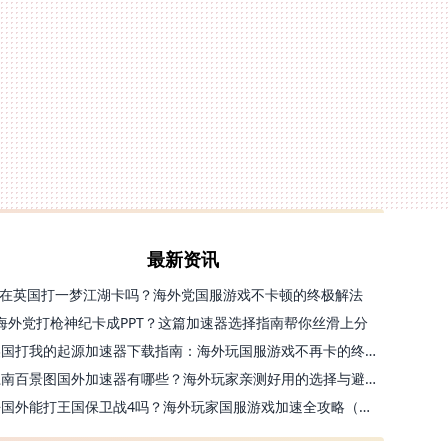
最新资讯
在英国打一梦江湖卡吗？海外党国服游戏不卡顿的终极解法
海外党打枪神纪卡成PPT？这篇加速器选择指南帮你丝滑上分
美国打我的起源加速器下载指南：海外玩国服游戏不再卡的终极方案
江南百景图国外加速器有哪些？海外玩家亲测好用的选择与避坑指南
去国外能打王国保卫战4吗？海外玩家国服游戏加速全攻略（附公主连结幻想江湖实测）