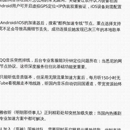
droid/iOS的加速器后，搜索"酷狗加速专线"节点。重点选择支持
带宽不足会导致高频细节丢失。成功连接后她发现已灰三年的本地歌单
听QQ音乐突然掉线，后台专业客服能3分钟定位问题所在；当悉尼的网
节点协议。这些深度服务往往比基础功能更重要。
只能听低音质版本，但采用无限流量加速方案后，每月听150小时无
Tube看视频走本地线路，听国内音乐自动切回国通道，带宽资源始终
雅收听《明朝那些事儿》正到精彩处却突然加载失败；当国内热播剧
专业加速方案中都可解决。
人加入《原神》国服战队，需要同时开启网易云播放战歌。此时支持
速游戏客户端时，手机端同步运行音乐APP且互不干扰，双通道并行