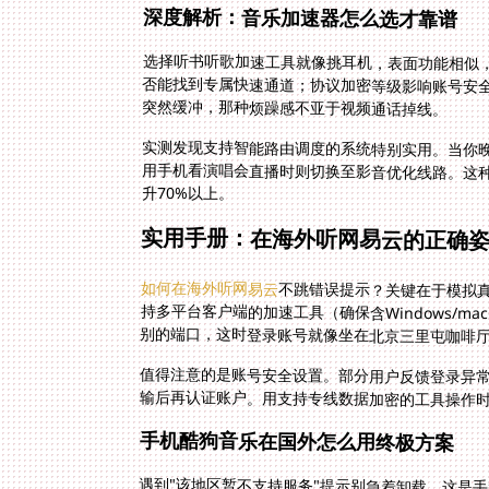
深度解析：音乐加速器怎么选才靠谱
选择听书听歌加速工具就像挑耳机，表面功能相似
否能找到专属快速通道；协议加密等级影响账号安
突然缓冲，那种烦躁感不亚于视频通话掉线。
实测发现支持智能路由调度的系统特别实用。当你
用手机看演唱会直播时则切换至影音优化线路。这
升70%以上。
实用手册：在海外听网易云的正确
如何在海外听网易云
不跳错误提示？关键在于模拟
持多平台客户端的加速工具（确保含Wi
别的端口，这时登录账号就像坐在北京三里屯咖啡
值得注意的是账号安全设置。部分用户反馈登录异
输后再认证账户。用支持专线数据加密的工具操作时
手机酷狗音乐在国外怎么用终极方案
遇到"该地区暂不支持服务"提示别急着卸载，这是
内，通过加速工具绑定大陆服务器即可突破。实测Andr