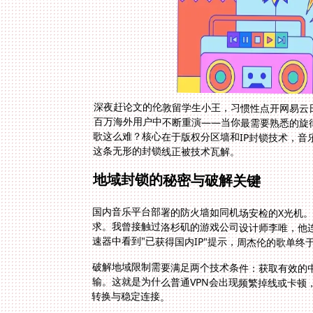
深夜赶论文的伦敦留学生小王，习惯性点开网易云
百万海外用户中不断重演——当你最需要熟悉的旋
歌这么难？核心在于版权分区墙和IP封锁技术，音
这条无形的封锁线正被技术瓦解。
地域封锁的秘密与破解关键
国内音乐平台部署的防火墙如同机场安检的X光机。
求。我曾接触过洛杉矶的游戏公司设计师李唯，他
速器中看到"已获得国内IP"提示，周杰伦的歌单终
破解地域限制需要满足两个技术条件：获取有效的中
输。这就是为什么普通VPN会出现频繁掉线或卡顿
转换与稳定连接。