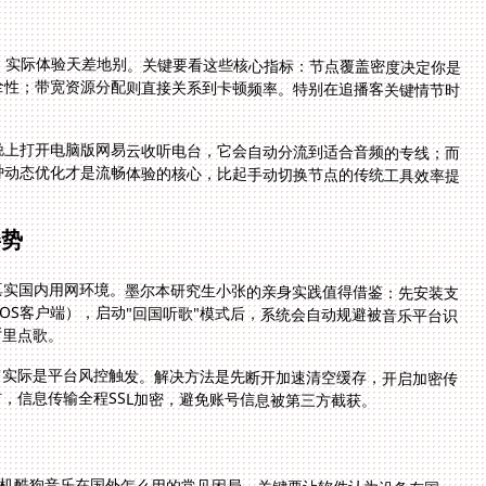
，实际体验天差地别。关键要看这些核心指标：节点覆盖密度决定你是
全性；带宽资源分配则直接关系到卡顿频率。特别在追播客关键情节时
晚上打开电脑版网易云收听电台，它会自动分流到适合音频的专线；而
种动态优化才是流畅体验的核心，比起手动切换节点的传统工具效率提
姿势
真实国内用网环境。墨尔本研究生小张的亲身实践值得借鉴：先安装支
ndows/macOS客户端），启动"回国听歌"模式后，系统会自动规避被音乐平台识
厅里点歌。
常实际是平台风控触发。解决方法是先断开加速清空缓存，开启加密传
，信息传输全程SSL加密，避免账号信息被第三方截获。
手机酷狗音乐在国外怎么用的常见困局。关键要让软件认为设备在国
oid用户可开启虚拟GPS定位+IP伪装双重验证，iOS设备则需配置