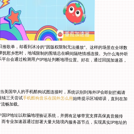
日推歌单，却看到冰冷的"因版权限制无法播放"。这样的场景在全球数
律抚慰乡愁时，地域限制的围墙总在瞬间隔绝情感连接。为什么海外听
乐平台会通过检测用户IP地址判断地理位置。好在，通过回国加速器，
当美国华人的手机酷狗试图连接时，系统识别到海外IP会即刻拦截请
连续三天尝试
手机酷狗音乐在国外怎么用
始终提示区域错误，直到在加
于流畅加载。
国IP地址以欺骗地理验证系统，并拥有足够带宽支撑高保真音频传
，而专业加速器通过部署大量大陆境内服务器节点，实现真实IP地址的