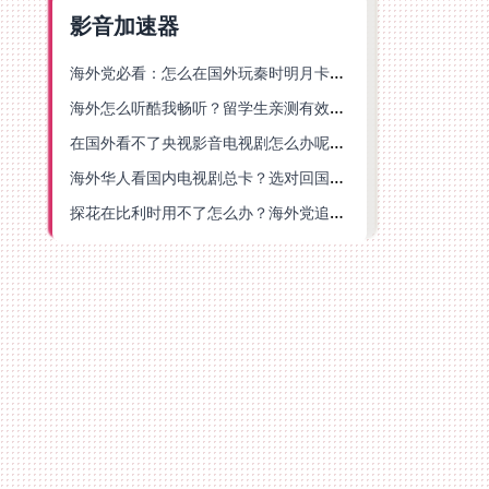
影音加速器
海外党必看：怎么在国外玩秦时明月卡牌版？附豆瓣EZCast地区限制破解法
海外怎么听酷我畅听？留学生亲测有效的华语内容解锁指南
在国外看不了央视影音电视剧怎么办呢？海外党亲测有效的回国加速方案
海外华人看国内电视剧总卡？选对回国加速器，还能解决菲律宾打不开反诈中心的问题
探花在比利时用不了怎么办？海外党追剧办事全攻略，选对加速器就够了