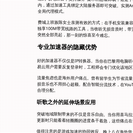
全局代理模式。
费城上班族陈女士亲测有效的方式：在手机安装兼容An
独享100M带宽线路的工具，当收听无损音质时，
突然全部亮起，那一刻的惊喜至今难忘。
专业加速器的隐藏优势
好的加速器不仅仅是IP转换器。当你在巴黎用电脑
易云用户需要反复登录时，工程师会专门优化该地区
流量焦虑也是海外用户痛点。曾有留学生为节省流量
损音乐也不用担心超额。配合智能分流技术，在You
合理分配。
听歌之外的延伸场景应用
突破地域限制带来的不仅是音乐自由。当你用喜马拉
更新时只能看着转圈圈的进度条干着急，这些痛点在
值得注意的是游戏加速的协同效应。晚上八点海外华
一人多端设备同时用的系统就至关重要——在PC端加