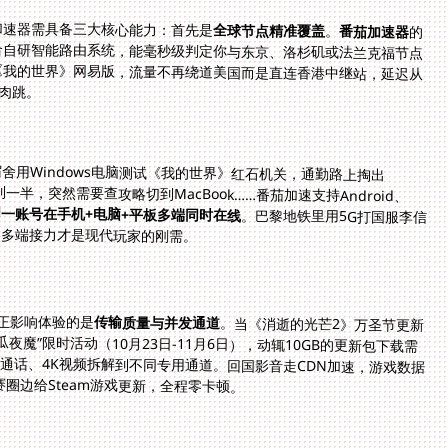
加速器需具备三大核心能力：首先是
全球节点精准覆盖
。
番茄加速器
的
服务器遍布欧美、日韩、东南亚等玩家密集区，配合自研智能路由系统，能毫秒级判定你与东京、洛杉矶或法兰克福节点
的连接质量，自动匹配最优线路。当你从悉尼登录《我的世界》网易版，流量不再绕道美国而是直连香港中继站，延迟从
惊肉跳。
用Windows电脑测试《我的世界》红石机关，通勤路上掏出
一半，突然需要查攻略切到MacBook……番茄加速支持Android、
同一账号在手机+电脑+平板多端同时在线
。巴黎地铁里用5G打国服李信
的多端接力才是现代玩家的刚需。
真正影响体验的是
传输质量与并发通道
。当《消逝的光芒2》万圣节更新
上线（10月30日），或初代《消逝的光芒》开启“南瓜夜魔”限时活动（10月23日-11月6日），动辄10GB的更新包下载需
求暴增。番茄加速的智能分流技术将游戏更新、语音通话、4K视频拆解到不同专用通道。回国影音走CDN加速，游戏数据
圈边给Steam游戏更新，全程零卡顿。