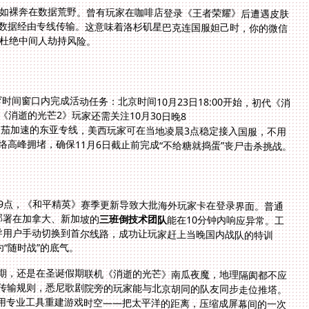
，犹如裸奔在数据荒野。曾有玩家在咖啡店登录《王者荣耀》后遭遇皮肤
所有数据经由专线传输。这意味着洛杉矶星巴克连国服妲己时，你的微信
杜绝中间人劫持风险。
窄时间窗口内完成活动任务：北京时间10月23日18:00开始，初代《消
水；同时《消逝的光芒2》玩家还需关注10月30日晚8
。通过番茄加速的东亚专线，美西玩家可在当地凌晨3点稳定接入国服，不用
高峰拥堵，确保11月6日截止前完成“不给糖就捣蛋”丧尸击杀挑战。
9点，《和平精英》赛季更新导致大批海外玩家卡在登录界面。普通
部署在加拿大、新加坡的
三班倒技术团队
能在10分钟内响应异常。工
程师通过后台实时监测到东京节点波动，5分钟后引导用户手动切换到首尔线路，成功让玩家赶上当晚国内战队的特训
“随时战”的底气。
期，还是在圣诞假期联机《消逝的光芒》南瓜夜魔，地理隔阂都不应
传输规则，悉尼歌剧院旁的玩家能与北京胡同的队友同步走位推塔。
用专业工具重建游戏时空——把太平洋的距离，压缩成屏幕间的一次