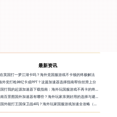
最新资讯
在英国打一梦江湖卡吗？海外党国服游戏不卡顿的终极解法
海外党打枪神纪卡成PPT？这篇加速器选择指南帮你丝滑上分
美国打我的起源加速器下载指南：海外玩国服游戏不再卡的终极方案
江南百景图国外加速器有哪些？海外玩家亲测好用的选择与避坑指南
去国外能打王国保卫战4吗？海外玩家国服游戏加速全攻略（附公主连结幻想江湖实测）