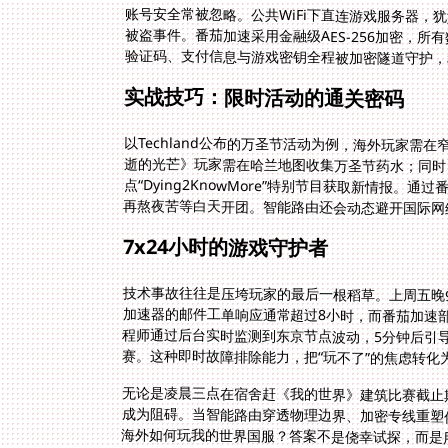
账号安全常被忽略。公共WiFi下直连游戏服务器
被盗事件。番茄加速采用金融级AES-256加密，
验证码、支付信息与游戏密钥全程被加密隧道守护，
实战技巧：限时活动的通关密码
以Techland公布的万圣节活动为例，海外玩家需在
逝的光芒》玩家需在哈兰地图收集万圣节药
点“Dying2KnowMore”特别节目获取新情报
再熬夜苦等白天开团。智能路由还会动态避开国际网络
7x24小时的游戏守护者
技术事故往往是压垮玩家的最后一根稻草。上周五晚
加速器的邮件工单响应通常超过8小时，而番茄加速
赛。这种即时故障排除能力，把“玩不了”的焦虑转化为
无论是凌晨三点在宿舍赶《我的世界》建筑比赛截止
成为阻碍。当智能路由穿透物理边界、加密专线重塑
海外如何玩我的世界国服？答案不是侥幸试探，而是