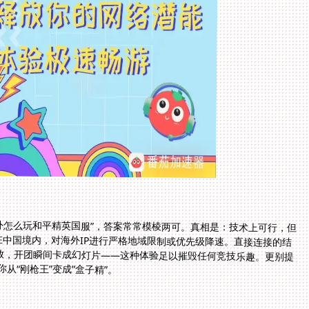
海外怎么玩和平精英国服”，答案常常模棱两可。真相是：技术上可行，但
突破网络围栏。国服游戏服务器通常设在中国境内，对海外IP进行严格地域限制或优先级降速。直接连接的结
00ms以上的延迟，角色动作如慢镜头重放，开团瞬间卡成幻灯片——这种体验足以摧毁任何竞技乐趣。更别提
从“刚枪王”变成“盒子精”。