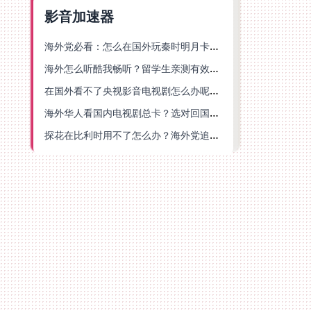
影音加速器
海外党必看：怎么在国外玩秦时明月卡牌版？附豆瓣EZCast地区限制破解法
海外怎么听酷我畅听？留学生亲测有效的华语内容解锁指南
在国外看不了央视影音电视剧怎么办呢？海外党亲测有效的回国加速方案
海外华人看国内电视剧总卡？选对回国加速器，还能解决菲律宾打不开反诈中心的问题
探花在比利时用不了怎么办？海外党追剧办事全攻略，选对加速器就够了