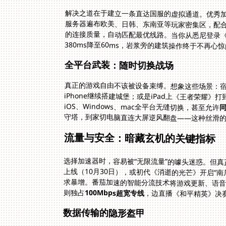
解决之道在于建立一条直达国服的虚拟通道。优秀
380ms降至60ms，岩浆旁的建筑操作终于不再心
全平台武装：随时切换战场
真正的游戏自由不该被设备束缚。想象这些场景：宿舍
iPhone继续搭建城堡；或是iPad上《王者荣耀》打到
iOS、Windows、mac全平台无缝切换，甚至允许
守塔，到家切电脑直连大屏逆风翻盘——这种丝滑
流量与安全：暗藏玄机的关键指标
选择加速器时，容易被“无限流量”的噱头迷惑。但
则独占
100Mbps超宽专线
，边直播《和平精英》决赛
数据传输的隐形盔甲