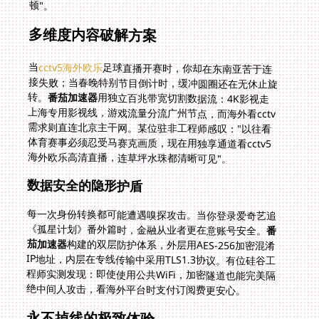
顿"。
多维度内容破解方案
当
cctv5海外欧乐
足球直播开赛时，你却在东南亚苦于连
接失败；当春晚特别节目倒计时，缓冲圆圈还在无休止旋
转。
番茄加速器
用独立百兆带宽切割数据流：4K影视走
上海专用影视线，游戏流量分流广州节点，而海外看cctv
需求则直连北京主干网。某位驻非工程师感叹："以往看
体育赛事必须忍受马赛克画质，现在用独享通道看cctv5
海外欧乐高清直播，连草坪水珠都清晰可见"。
数据安全的隐形护盾
每一次身份转换都可能遭遇嗅探攻击。当你登录爱奇艺追
《孤星计划》番外篇时，金融从业者更在意账号安全。
番
茄加速器
构建的双层防护体系，外层用AES-256加密混淆
IP地址，内层在专线传输中采用TLS1.3协议。有位硅谷工
程师实测发现：即使使用公共WiFi，加密隧道也能完美隔
绝中间人攻击，看海外平台时支付订阅费更安心。
永不掉线的极致体验