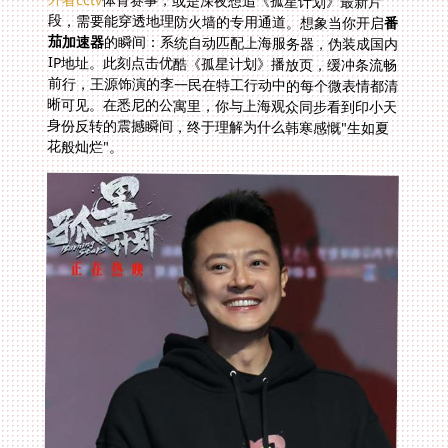
体育赛事，或是深夜想追《孤星计划》最新片
段，需要能穿透地理防火墙的专用通道。想象当你开启
番
茄加速器
的瞬间：系统自动匹配上海服务器，伪装成国内
IP地址。此刻点击优酷《孤星计划》播放页，缓冲条流畅
前行，王源饰演的李一民在特工行动中的每个微表情都清
晰可见。在悉尼的公寓里，你与上海观众同步看到印小天
身份反转的震撼瞬间，终于理解为什么韩寒感慨"生如夏
花般灿烂"。