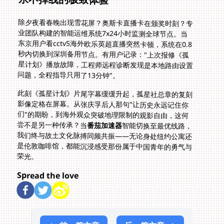
除夕夜看春晚出现雪花屏？奥斯卡直播卡在颁奖时刻？专
业团队构建的智能运维系统7x24小时监测全球节点。当
东京用户看cctv5海外欧乐英超直播突然卡顿，系统在0.8
秒内切换到深圳备用节点。有用户记录："上次报修《孤
星计划》播放故障，工程师远程诊断发现是本地路由设置
问题，全程指导只用了13分钟"。
此刻《孤星计划》片尾字幕缓缓升起，孤星社总章的复刻
影像定格在屏幕。从张庆孚后人那句"让历史永远记住你
们"的期盼，到海外观众突破地理限制的观影自由，这何
尝不是另一种传承？当
番茄加速器
智能切换至最优线路，
我们终与故土文化脉搏同频共振——无论身处纽约公寓还
是伦敦咖啡馆，都能沉浸感受那份属于中国青年的勇气与
荣光。
Spread the love