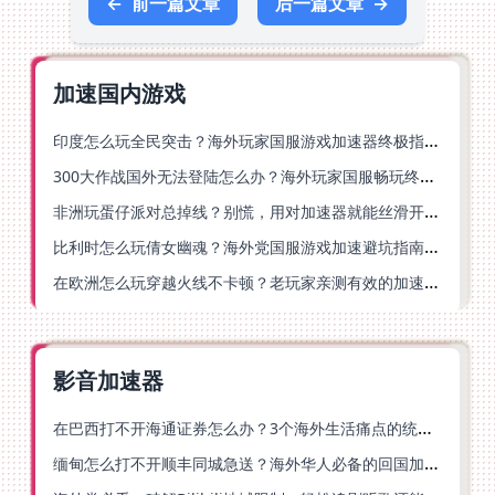
←
前一篇文章
后一篇文章
→
加速国内游戏
印度怎么玩全民突击？海外玩家国服游戏加速器终极指南（附原神延迟优化+精灵之境加速器选择）
300大作战国外无法登陆怎么办？海外玩家国服畅玩终极指南（附实测推荐）
非洲玩蛋仔派对总掉线？别慌，用对加速器就能丝滑开跑！
比利时怎么玩倩女幽魂？海外党国服游戏加速避坑指南（附实测推荐）
在欧洲怎么玩穿越火线不卡顿？老玩家亲测有效的加速器选择指南
影音加速器
在巴西打不开海通证券怎么办？3个海外生活痛点的统一解决方案
缅甸怎么打不开顺丰同城急送？海外华人必备的回国加速指南（附B站会员游戏解决方案）