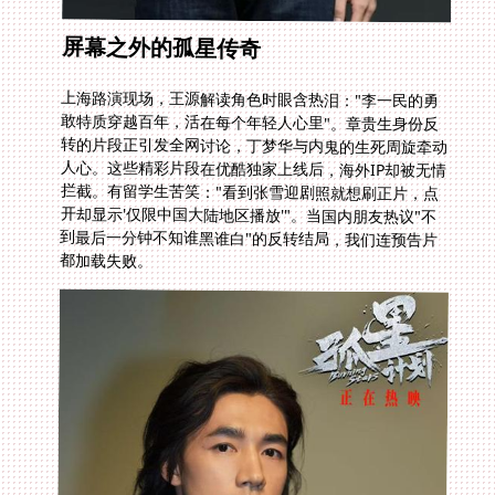
屏幕之外的孤星传奇
上海路演现场，王源解读角色时眼含热泪："李一民的勇
敢特质穿越百年，活在每个年轻人心里"。章贵生身份反
转的片段正引发全网讨论，丁梦华与内鬼的生死周旋牵动
人心。这些精彩片段在优酷独家上线后，海外IP却被无情
拦截。有留学生苦笑："看到张雪迎剧照就想刷正片，点
开却显示'仅限中国大陆地区播放'"。当国内朋友热议"不
到最后一分钟不知谁黑谁白"的反转结局，我们连预告片
都加载失败。