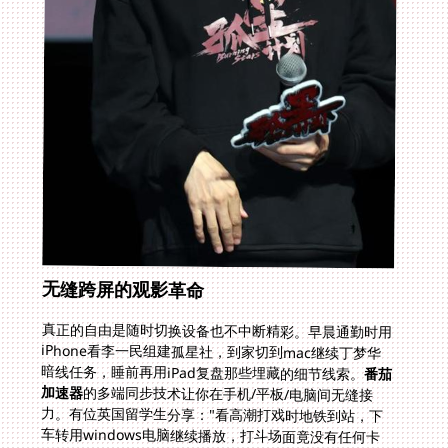
无缝跨屏的观影革命
真正的自由是随时切换设备也不中断精彩。早晨通勤时用
iPhone看李一民组建孤星社，到家切到mac继续丁梦华
暗线任务，睡前再用iPad复盘那些埋藏的细节线索。
番茄
加速器
的多端同步技术让你在手机/平板/电脑间无缝接
力。有位英国留学生分享："看高潮打戏时地铁到站，下
车转用windows电脑继续播放，打斗场面竟没有任何卡