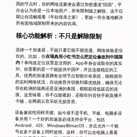
所有因地域限制带来的内容饥渴。
核心功能解析：不只是解除限制
选择一个加速器，不能只看它能不能连通。网络体验是综
合的。比如，你
在瑞典用小红书怎么把定位修改到中国国
内
？单纯改定位设置是没用的，App本身会读取你的真实
IP。你需要的是一个能提供中国IP，并且连接稳定的工
具。优秀的加速器拥有全球节点智能分布系统，能根据你
的实时网络状况，自动推荐并切换到最优线路，确保无论
你在欧洲的瑞典还是亚洲的泰国，都能获得低延迟的连
接。这意味着，你不仅能看剧，还能在抖音快手刷直播不
卡顿，在网易云音乐听无损音质。
设备兼容性同样关键。如今谁不是手机、平板、电脑多设
备并用？一个好的加速器必须支持全平台，包括
Android、iOS、Windows和macOS，并且允许一个账
号在多个设备上同时使用。这样，你可以在电脑上看着
《年轻母亲之家》，同时用手机登录小红书，将定位“显
示”在国内，查看同城推荐和本地资讯，实现真正的无缝