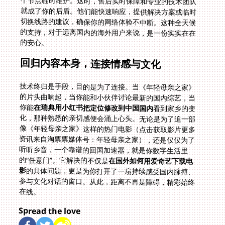
的安心。
回归内容本身，连接情感与文化
技术终归是手段，目的是为了连接。当《年轻母亲之家》
的片头曲响起，当你能和小伙伴讨论最新的国内综艺，当
你能
在瑞典用小红书把定位修改到中国国内
看到家乡的变
化，那种熟悉的亲切感便会涌上心头。无论是为了追一部
像《年轻母亲之家》这样的热门电影（点击获取影片更多
资讯来自淘票票媒体号：年轻母亲之家），还是仅仅为了
听听乡音，一个靠谱的回国加速器，就是你数字生活里
的“任意门”。它解决的不仅是
在国外如何用爱奇艺下载电
影
的具体问题，更是为你打开了一扇持续感受国内脉搏、
参与文化对话的窗口。从此，距离不再是障碍，精彩始终
在线。
Spread the love