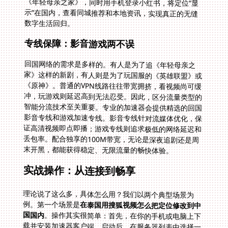
数字生活回归。
专线保障：影音游戏两不误
回国网络的需求是多样的。有人是为了追《年轻母亲之
家》这样的新剧，有人则是为了玩国服的《英雄联盟》或
《原神》。普通的VPN线路往往带宽拥挤，看视频尚可缓
冲，玩游戏则延迟高到无法忍受。因此，区分流量类型的
智能分流技术至关重要。专业的加速器会提供精选的回国
影音专线和游戏加速专线。影音专线针对流媒体优化，保
证高清视频即点即播；游戏专线则追求极低的网络延迟和
丢包率。配合独享的100M带宽，无论是深夜追剧还是周
末开黑，都能获得稳定、无限流量的畅快体验。
实战操作：从连接到畅享
理论说了这么多，具体怎么用？我们以两个典型场景为
例。第一个场景是
在泰国用搜狐视频怎么把定位修改到中
国国内
。操作其实很简单：首先，在你的手机或电脑上下
载并安装加速器客户端。启动后，在服务器列表中选择一
个延迟低、负载轻的中国大陆节点（通常是“国内专
线”或“影音加速”分类下的）。点击连接，等待状态显
示“已保护”或“连接成功”。此时，再打开你的搜狐视频
App，你会发现之前无法播放的剧集，包括那些需要国内
定位才能访问的独家内容，已经全部解锁，可以正常观看