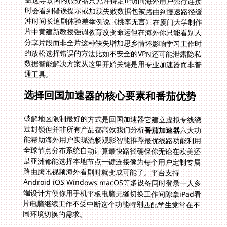
通工具。
选择回国加速器的核心要素和番茄优势
破解地区限制最好的方式是回国加速器它建立虚拟专线绕
过封锁但并非所有产品都高效我们分析
番茄加速器
六大功
能帮助海外用户实现流畅观影智能推荐最优线路功能利用
全球节点分布系统自动计算最快路径确保你无论在欧美还
是亚洲都能选择本地节点一键连接像为每个用户定制专属
路由腾讯视频海外看剧时就变成可能了。平台支持
Android iOS Windows macOS等多设备同时登录一人多
端设计方便你用手机平板电脑无缝切换工作间隙拿iPad看
片电脑继续工作不受中断这个功能特别匹配学生党常在不
同环境切换的需求。