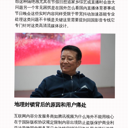
专门针对这类高清流媒体设计。
地理封锁背后的原因和用户痛处
互联网内容分发服务商如腾讯视频为什么海外不能用核心
在于国际版权协议规定限制内容出境防止盗版保护商业利
益这导致国内服务器只允许特定IP访问海外用户强行连接
时会看到错误提示或加载失败数据包被路由到慢速路径缓
冲时间长追剧体验差举例说《桃李无言》在厦门大学制作
片中黄建新教授强调教育改变命运但在海外你只能看别人
分享片段而非全片这种缺失增加思乡情怀影响学习工作时
的放松选择错误的方法比如不安全的VPN还可能泄露隐私
数据智能解决方案从这里开始关键是用专业加速器而非普