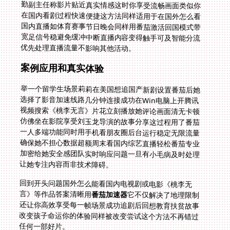
优先处理直播流量不影响其他活动。
案例应用和真实体验
举一个留学生场景莉莉在美国想追国产新剧设置番茄后她
选择了影音加速线路几分钟连接成功在Win电脑上开腾讯
视频搜索《桃李无言》片花立刻播放她评论画面清无卡顿
仿佛坐在影院享受刘玉龙导演的故事分享这过程用了番茄
一人多端功能同时用手机看朋友圈后台运行稳定无限流量
确保她不担心数据超额周末看国内综艺直播轻松番茄专业
加密给她安全感团队实时响应问题一旦有小毛病及时处理
让她专注内容而非技术障碍。
回到开头问题国外怎么能看国内电视剧或电影《桃李无
言》等作品答案清晰用
番茄加速器
它不仅解决了地理限制
还让你高效享受每一帧场景成功追剧后回想教育扶贫故事
改变孩子命运你的体验同样被改变尝试这个方法不再错过
任何一部好片。