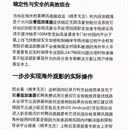
稳定性与安全的高效组合
当你在海外想看腾讯视频或追《桃李无言》时内容加载慢
是个大问题
番茄加速器
提供稳定无限流量智能分流系统它
自动识别影音游戏流量分开处理回国影音加速专线保证高
清不缓冲独享100M带宽如高速通道专门针对国内平台下
载上传飞快数据安全加密机制确保专线传输过程中全程加
密防拦截追剧数据不会被偷窥这对隐私敏感的海外华人非
常重要售后实时保障专业团队24/7响应问题出现时快速修
复不耽误观影番茄作为内容分发专家解决方案让用户体验
接近本土。
一步步实现海外观影的实际操作
想在看《桃李无言》这样国内纪录片时开始很简单首先下
载
番茄加速器
官网免费试用注册后它会智能推荐最优线路
从全球节点选择最快路径连接例如如果你在欧洲它建议用
德国节点减少延迟安装后支持iOS Android打开应用自动
进入影音模式针对腾讯视频爱奇艺优化现在检查腾讯视频
海外能用吗答案是能因为加速器模拟国内IP解决版权限制
登录平台搜索《桃李无言》上映后直接观看专家会上宋智
勤副主任称影片贴近真实情感这时你享受流畅画面类似你
在国内看剧过程快速便捷这方法同样适用于在国外怎么看
国内直播如体育赛事节日晚会同样用番茄激活回国模式带
宽足信号稳避免缓冲中断直播内容变得触手可及智能分流