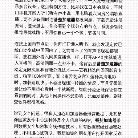
播，两个设备同时连
番茄加速器
都没问题。下载完后注册
账号，登录进去，你会看到全球分布的节点，系统会智能
推荐最优线路，不用你自己一个个试，节省时间。
连接上国内节点后，你再打开懒人听书，就会发现定位已
经自动变成中国国内了，之前看不了的有声书现在都能
听。想在国外看六间房直播也一样，打开APP直接就能进
入直播间，高清画面一点都不卡。这背后是
番茄加速器
的
稳定无限流量和智能分流技术——它有精选的回国影音专
线，独享100M带宽，看《毒舌芝麻官》这种高清电影
时，加载速度快，不会出现缓冲转圈的情况，而且无限流
量让你不用担心看到一半就断网。智能分流还能保证你在
看剧的同时，其他上网操作不受影响，比如发邮件、刷社
交软件都很流畅。
说到安全问题，很多人担心用加速器会泄露数据，尤其是
像国家反诈中心这种涉及个人信息的APP。
番茄加速器
采
用数据安全加密和专线传输技术，所有数据都经过加密处
理，不用担心被窃取。我新加坡的朋友用它打开国家反诈
中心APP学习反诈知识，完全没问题，操作和国内一样顺