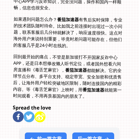
畅，信息也很安全。
如果遇到问题怎么办？
番茄加速器
有售后实时保障，专业
的技术团队随时待命。比如我之前连接时出现过一次小问
题，联系客服后几分钟就解决了，响应速度很快。这点对
海外用户来说特别重要，毕竟时差问题可能存在，但他们
的客服几乎是24小时在线的。
回到最开始的痛点，不管是新加坡打不开国家反诈中心
APP，还是日本想修改懒人听书定位，或者国外想看六间
房直播和《毒舌芝麻官》，
番茄加速器
都能解决。它的全
球节点分布、多平台支持、稳定带宽、安全加密和优质售
后，让海外用户轻松突破地区限制，随时连接国内的精彩
内容。等《毒舌芝麻官》上映时，用
番茄加速器
就能第一
时间观看，不用再羡慕国内的朋友了。
Spread the love
←
前一篇文章
后一篇文章
→