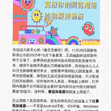
先说说大家关心的《毒舌芝麻官》吧。11月28日国家电
影局公示的2025年10月下备案里，王晶编剧的这部新作
终于立项了。故事讲的是状师何如水因得罪权贵被夺功
名，镖局千金姚丹凤愿出万两嫁妆招亲，而何如水心上人
白月光新婚夜被控杀夫，他誓要申冤却陷入阴谋漩涡，最
终凭智慧破案。典型的王晶式喜剧加悬疑风格，不少影迷
已经开始期待。但对海外华人来说，等电影上映时，打开
国内视频平台可能还是会看到“该内容仅在中国大陆地区
播放”的提示。这时候，
番茄加速器
就能派上用场了。
怎么用呢？其实很简单。首先你得在自己的设备上下载
番
茄加速器
——不管是Android手机、iOS平板、Windows
电脑还是mac笔记本，它都支持，而且一人账号能同时登
录多台设备，这点特别方便。比如我在日本的朋友，平时
用手机开懒人听书听有声小说，用电脑看六间房的唱歌直