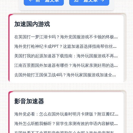
加速国内游戏
在英国打一梦江湖卡吗？海外党国服游戏不卡顿的终极解法
海外党打枪神纪卡成PPT？这篇加速器选择指南帮你丝滑上分
美国打我的起源加速器下载指南：海外玩国服游戏不再卡的终极方案
江南百景图国外加速器有哪些？海外玩家亲测好用的选择与避坑指南
去国外能打王国保卫战4吗？海外玩家国服游戏加速全攻略（附公主连结幻想江湖实测）
影音加速器
海外党必看：怎么在国外玩秦时明月卡牌版？附豆瓣EZCast地区限制破解法
海外怎么听酷我畅听？留学生亲测有效的华语内容解锁指南
在国外看不了央视影音电视剧怎么办呢？海外党亲测有效的回国加速方案