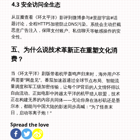
4.3 安全访问全生态
从豆瓣查看《环太平洋》影评到微博参与#景甜宇宙#话
题讨论，全程HTTPS加密防止DNS污染。系统会主动拦截
恶意广告注入，保障支付账户、私信聊天等敏感操作的安
全性。
五、为什么说技术革新正在重塑文化消
费？
当《环太平洋》剧版带着机甲轰鸣声归来时，海外用户不
再需要“网盘见”。番茄加速器通过全球节点布局、智能流
量调度和军工级加密传输，让每个IP背后的人文情怀得以
自由流动。正如电影中跨越太平洋的机甲猎人联盟，技术
正在构建无界的内容共同体——无论你身在洛杉矶还是墨
尔本，都能与中国大陆的影迷同步高喊：“为了怪兽末
日，启动等离子炮！”
Spread the love