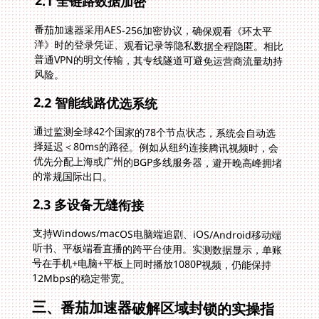
2.1 全链路数据加密
番茄加速器采用AES-256加密协议，确保观看《环太平
洋》时的登录凭证、观看记录等隐私数据全程隐匿。相比
普通VPN的明文传输，其专线隧道可避免运营商流量劫持
风险。
2.2 智能线路优选系统
通过监测全球42个国家的78个节点状态，系统会自动选
择延迟＜80ms的路径。例如从纽约连接腾讯视频时，会
优先分配上海或广州的BGP多线服务器，避开晚高峰拥堵
的常规国际出口。
2.3 多设备无缝衔接
支持Windows/macOS电脑端追剧、iOS/Android移动端
听书、平板端看直播的跨平台使用。实测数据显示，单账
号在手机+电脑+平板上同时播放1080P视频，仍能保持
12Mbps的稳定带宽。
三、番茄加速器破解区域封锁的实操指