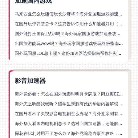
加速国内游戏
马来西亚怎么玩随便玩长沙麻将？海外党国服游戏加速终极指南（含跑跑无尽冬日解决方案）
在国外玩弹弹堂总卡？这篇告诉你用什么加速器好用（附印尼玩模拟农场流放之路秘籍）
国外能打王国保卫战4吗？海外玩家国服游戏加速全攻略（附实测推荐）
出国旅游能玩wow吗？海外玩家国服游戏畅玩终极指南（附FF14激战2解决方案）
国外玩国服LOL总卡顿？这份加速器选择指南帮你告别延迟烦恼
影音加速器
海外党必看：怎么在国外玩秦时明月卡牌版？附豆瓣EZCast地区限制破解法
海外怎么听酷我畅听？留学生亲测有效的华语内容解锁指南
在国外看不了央视影音电视剧怎么办呢？海外党亲测有效的回国加速方案
海外华人看国内电视剧总卡？选对回国加速器，还能解决菲律宾打不开反诈中心的问题
探花在比利时用不了怎么办？海外党追剧办事全攻略，选对加速器就够了