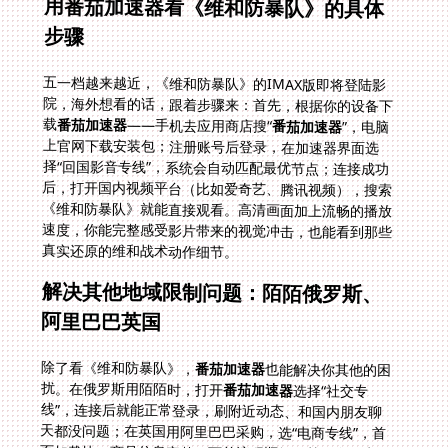
用番茄加速器看《维和防暴队》的具体
步骤
五一档越来越近，《维和防暴队》的IMAX版即将登陆影
院，海外想看的话，跟着步骤来：首先，根据你的设备下
载
番茄加速器
——手机去应用商店搜“
番茄加速器
”，电脑
上官网下载安装包；注册账号后登录，在加速器界面选
择“回国影音专线”，系统会自动匹配最优节点；连接成功
后，打开国内视频平台（比如爱奇艺、腾讯视频），搜索
《维和防暴队》就能直接观看。高清画面加上流畅的播放
速度，你能完整感受影片带来的视觉冲击，也能看到那些
真实还原的维和战术动作细节。
解决其他地域限制问题：陌陌俄罗斯、
阿里巴巴英国
除了看《维和防暴队》，
番茄加速器
也能解决你其他的困
扰。在俄罗斯用陌陌时，打开
番茄加速器
选择“社交专
线”，连接后就能正常登录，刷附近动态、和国内朋友聊
天都没问题；在英国用阿里巴巴采购，选“电商专线”，首
页加载快，商品信息完整，下单流程顺畅；甚至在马来西
亚打开网易严选，选“电商专线”就能浏览商品，购买家乡