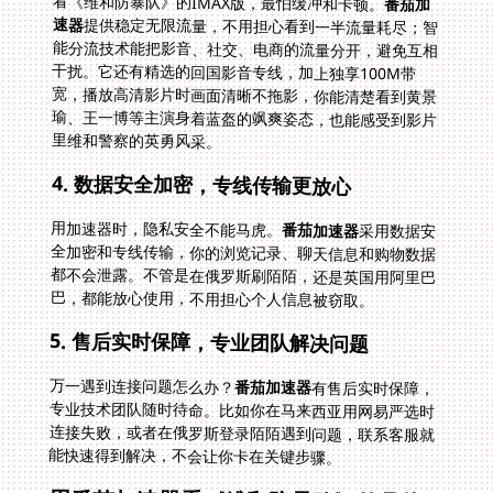
看《维和防暴队》的IMAX版，最怕缓冲和卡顿。
番茄加
速器
提供稳定无限流量，不用担心看到一半流量耗尽；智
能分流技术能把影音、社交、电商的流量分开，避免互相
干扰。它还有精选的回国影音专线，加上独享100M带
宽，播放高清影片时画面清晰不拖影，你能清楚看到黄景
瑜、王一博等主演身着蓝盔的飒爽姿态，也能感受到影片
里维和警察的英勇风采。
4. 数据安全加密，专线传输更放心
用加速器时，隐私安全不能马虎。
番茄加速器
采用数据安
全加密和专线传输，你的浏览记录、聊天信息和购物数据
都不会泄露。不管是在俄罗斯刷陌陌，还是英国用阿里巴
巴，都能放心使用，不用担心个人信息被窃取。
5. 售后实时保障，专业团队解决问题
万一遇到连接问题怎么办？
番茄加速器
有售后实时保障，
专业技术团队随时待命。比如你在马来西亚用网易严选时
连接失败，或者在俄罗斯登录陌陌遇到问题，联系客服就
能快速得到解决，不会让你卡在关键步骤。