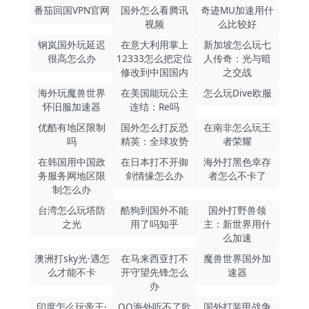
番茄回国VPN官网
国外怎么看腾讯
奇迹MU加速用什
视频
么比较好
钢岚国外玩延迟
在意大利用掌上
新加坡怎么玩七
很高怎么办
12333怎么把定位
人传奇：光与暗
修改到中国国内
之交战
海外玩魔兽世界
在美国能玩公主
怎么玩Dive欧服
怀旧服加速器
连结：Re吗
优酷有地区限制
国外怎么打反恐
在南非怎么玩王
吗
精英：全球攻势
者荣耀
在韩国用中国政
在日本打不开御
海外打黑色幸存
务服务网地区限
剑情缘怎么办
者怎么不卡了
制怎么办
台湾怎么玩塔防
酷狗到国外不能
国外打野兽领
之光
用了吗知乎
主：新世界用什
么加速
澳洲打sky光·遇怎
在马来西亚打不
魔兽世界国外加
么才能不卡
开守望先锋怎么
速器
办
印度怎么玩帝王·
QQ海外听不了歌
国外打装甲战争