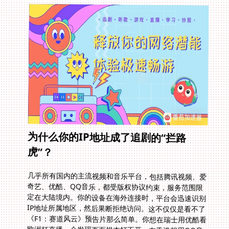
为什么你的IP地址成了追剧的“拦路
虎”？
几乎所有国内的主流视频和音乐平台，包括腾讯视频、爱
奇艺、优酷、QQ音乐，都受版权协议约束，服务范围限
定在大陆境内。你的设备在海外连接时，平台会迅速识别
IP地址所属地区，然后果断拒绝访问。这不仅仅是看不了
《F1：赛道风云》预告片那么简单。你想在瑞士用优酷看
欧洲杯直播，会发现页面根本打不开；在香港想用QQ音
乐听周杰伦的最新专辑，也只会收到区域限制的提醒。这
种体验的割裂，让很多海外用户不得不转向资源模糊、广
告乱弹的盗版网站，牺牲了画质音效，更埋下了安全隐