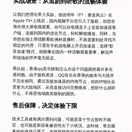
实战场景：从追剧到听歌的流畅体验
让我们把理论带入实际。假设明年《F1：赛道风云》在
Apple TV+上线后，国内视频平台也引入了版权，你想在
海外用大屏电视观看。你可以在电视盒子上安装加速器客
户端，连接到国内的优化节点，轻松解锁播放。同样，当
你想在瑞士用优酷看欧洲杯直播时，不再需要到处寻找不
稳定的代理，只需在手机或电脑上开启加速器，选择“影
音加速”模式，就能像在国内一样流畅观看赛事，解说声
和现场欢呼声毫无延迟。
再比如，香港qq音乐限制怎么办这个问题困扰着许多在
港同胞。由于版权差异，QQ音乐在香港的曲库与大陆并
不完全相同。通过连接加速器的内地节点，你的IP地址会
变更为大陆地区，从而直接访问完整曲库，想听什么就听
什么，不再受地域曲库限制的困扰。
售后保障，决定体验下限
技术工具难免偶尔遇到问题，可能是某个节点暂时不稳
定，也可能是新设备兼容性出了小状况。这时候，售后服
务的价值就凸显了。选择那些提供实时在线客服和拥有专
业技术团队支持的服务商至关重要。当你深夜追剧遇到连
接问题，能快速找到人解决，而不是发一封邮件石沉大
海，这种体验上的差异是巨大的。靠谱的团队能持续优化
节点线路，及时修复故障，确保你的回国网络通道始终畅