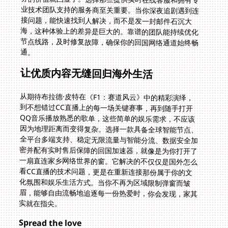
通。
让优质内容无缝回归海外生活
从期待布拉德·皮特在《F1：赛道风云》中的精彩演绎，
到不想错过CC直播上的每一场关键赛事，再到随手打开
QQ音乐播放熟悉的歌单，这些简单的娱乐需求，不应该
因为地理距离而变得复杂。选择一款具备全球智能节点、
全平台多端支持、稳定无限流量与智能分流、数据安全加
密并配有实时售后保障的回国加速器，就像是为你打开了
一扇直连家乡网络世界的窗。它解决的不仅仅是国外怎么
看CC直播的技术问题，更是在重新连接那份属于你的文
化氛围和娱乐生活方式。当你不再为区域限制弹窗而皱
眉，能够自由流畅地追逐每一份热爱时，你会发现，家其
实就在指尖。
Spread the love