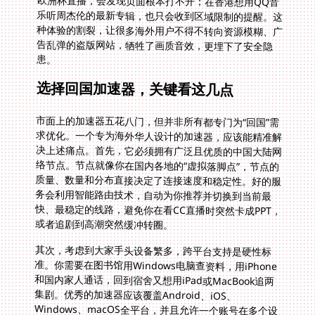
患。
选择回国加速器，关键看这几点
市面上的加速器五花八门，但并非所有都专门为“回国”需
求优化。一个专为海外华人设计的加速器，应该能精准解
决上述痛点。首先，它必须拥有广泛且优质的中国大陆网
络节点。节点就像你在国内各地的“虚拟落脚点”，节点的
质量、数量和分布直接决定了连接速度和稳定性。好的服
务会利用智能路由技术，自动为你推荐并切换到当前最
快、最稳定的线路，避免你在看CC直播时突然卡成PPT，
或者追剧到高潮突然缓冲转圈。
其次，考虑到大家手头设备繁多，跨平台支持是硬性标
准。你需要在图书馆用Windows电脑查资料，用iPhone
和国内家人通话，回到宿舍又想用iPad或MacBook追两
集剧。优秀的加速器应该覆盖Android、iOS、
Windows、macOS全平台，并且允许一个账号在多个设
备上同时登录使用。这样，你无需为每个设备单独购买服