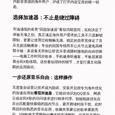
匙。
选择加速器：不止是绕过障碍
市场涌现的各类"回国加速器"看似功能雷同，实则决定了
体验天壤之别。真正满足海外用户需求的工具不只是解锁
限制，更要让使用过程顺畅无感。稳定的高带宽保证了音
乐无损流畅播放；专业的回国专线而非公共节点避免高峰
期卡顿；多设备支持则让听音乐变成随时随地的自由切换
——电脑工作时同步歌单，手机健身听播客，平板居家跟
着全民K歌练唱。这些看似琐碎的细节，才是打通文化隔
阂的实用路径。
一步还原音乐自由：这样操作
无需复杂设置让技术成为阻碍。安装并启用专为海外优化
的加速应用如
番茄加速器
，它能自动识别QQ音乐、网易
云或全民K歌的访问请求进行精准代理。智能线路优化在
后台匹配最快最稳的国内节点，避开拥堵时段干扰。此时
再回到你熟悉的音乐应用，收藏夹里蒙尘的歌单重新亮
起，VIP歌曲无需额外付费也能高清畅听。你甚至无需知
晓技术细节，专线传输已在后台对数据全程加密保障安