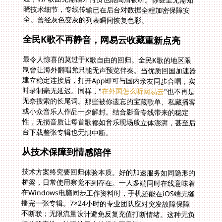
全。曾经灰色变灰的列表瞬间恢复色彩。
全民K歌不再静音，网易云收藏重新点亮
最令人惊喜的莫过于K歌自由的回归。全民K歌的地区限
制曾让海外翻唱党只能无声预览伴奏。当优质回国加速器
建立稳定连接后，打开App即可与国内亲友同步合唱，实
时录制毫无延迟。同样，"
在外国怎么听网易云
"也不再是
无奈搜索的长尾词。那些被你遗忘的宝藏歌单、私藏播客
或小众音乐人作品一夕解封。结合影音专线带来的稳定
性，无损音质让每首歌都如音乐现场般立体澎湃，甚至后
台下载整张专辑也无惧中断。
从技术保障到情感陪伴
技术方案终究要回归体验本质。好的加速服务如同隐形的
桥梁，日常使用察觉不到存在。一人多端同时在线意味着
在Windows电脑同步工作资料时，手机还能在iOS端无缝
播完一张专辑。7×24小时的专业团队应对突发故障保障
不断联；无限流量设计避免反复充值打断情绪。这种无负