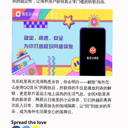
担的稳定性，让海外用户获得真正零门槛的听歌自由。
当耳机里再次流淌熟悉乡音，你会明白——解除"海外怎
么使用QQ音乐"的困扰后，所获得的不仅是播放列表的解
锁，更是那片遥远土地上温热的生活气息。全民K歌里亲
友的新录音，网易云日推里的小众惊喜，它们跨越距离再
次跃入日常。加速器抹去的地域隔阂，让"回"到故乡的耳
朵，成为海外生活最安心的落脚点。
Spread the love