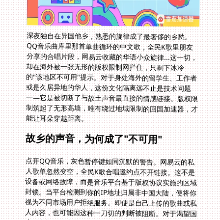
深夜独自在异国他乡，熟悉的旋律成了最奢侈的乡愁。
QQ音乐曲库里那首单曲循环的中文歌，全民K歌里朋友
分享的合唱片段，网易云收藏的华语小众旋律...这一切，
却在海外被一张无形的版权限制网拦住，只剩下冰冷
的"该地区不可用"提示。对于身处海外的留学生、工作者
或是久居异地的华人，这份文化隔离远不止是技术问题
——它是被切断了与故土声音最直接的情感链接。版权限
制筑起了无形高墙，唯有绕过地域限制的回国加速器，才
能让耳朵穿越距离。
故乡的声音，为何成了"不可用"
点开QQ音乐，灰色暂停键如同沉默的警告。网易云的私
人歌单忽然变空，全民K歌合唱邀约点不开链接。这不是
设备或网络故障，而是音乐平台基于版权协议实施的区域
封锁。当平台检测到你的IP地址归属非中国大陆，便将你
视为不同市场用户拒绝服务。即使是自己上传的歌曲或私
人内容，也可能因这种一刀切的判断被阻断。对于渴望国
内影音资源的海外用户，IP成了打开内容宝库的唯一钥