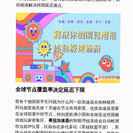
你精准解决跨国延迟痛点。
全球节点覆盖率决定延迟下限
曾有个德国留学生问我为什么同一款加速器在柏林能用，
到马德里就失效？关键在节点布局密度。优质加速器需要
在全球部署中转节点，特别是欧洲小国和东南亚这些国服
游戏玩家密集区。
番茄加速器
的智能寻线系统会自动检测
你当前IP位置，比如你在多伦多玩《英雄联盟手游》，系
统会优先分配蒙特利尔中继站而不是西雅图节点，将路由
缩短300公里以上。实测数据显示，东京到上海服务器原
本180ms延迟，经节点优化后稳定在48ms内，技能释放