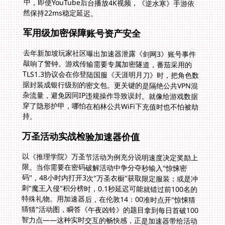
然保持22ms稳定延迟。
军用级加密保障账号资产安全
去年新加坡玩家社区曝出加速器泄露《剑网3》账号事件
敲响了警钟。游戏传输需要专属加密隧道，番茄采用的
TLS1.3协议会在你登陆国服《天涯明月刀》时，把角色数
据封装成银行级别的密文包。更关键的是隔绝公共VPN混
杂流量，避免因同IP违规操作导致误封。就像给游戏数据
穿了隐形护甲，哪怕在柏林公共WiFi下充值时也不怕被劫
持。
万圣活动实战检验加速器价值
以《推理学院》万圣节活动为例充分说明速度决定奖励上
限。当你需要在密码破解活动中争分夺秒输入"惊悚密
码"，48小时内打开3次"万圣衣橱"获取限定服装；或是冲
刺"魔王入侵"积分榜时，0.1秒延迟可能就错过前100名的
特殊礼物。用加速器后，在伦敦14：00准时点开"惊悚猜
猜猜"活动图，瞬答《午夜凶铃》的题目拿到每日首破100
智力点——这种实时交互的畅快感，正是加速器带给活动