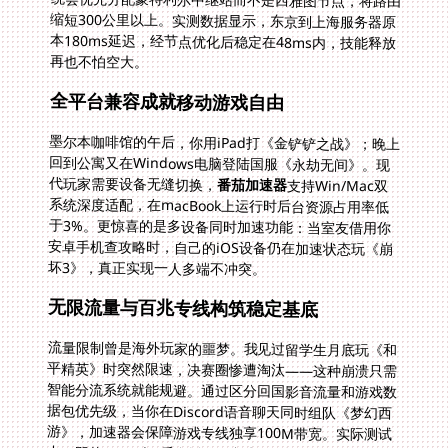
再也不怕空大。
全平台兼容成就移动游戏自由
墨尔本咖啡馆的午后，你用iPad打《金铲铲之战》；晚上
回到公寓又在Windows电脑登陆国服《永劫无间》。现
代玩家需要设备无缝切换，
番茄加速器
支持Win/Mac双
系统深度适配，在macBook上运行时后台资源占用率低
于3%。更惊喜的是多设备同时加速功能：当室友借用你
安卓手机查攻略时，自己的iOS设备仍在加速状态玩《崩
坏3》，真正实现一人多端不冲突。
无限流量与百兆专线构筑稳定基底
流量限制曾是海外玩家的噩梦。我见过留学生月底玩《和
平精英》时突然限速，决赛圈惨遭淘汰——这种崩溃只需
智能分流系统就能规避。通过区分回国影音流量和游戏数
据包优先级，当你在Discord语音聊天同时组队《梦幻西
游》，加速器会保障游戏专线独享100M带宽。实际测试
中，即使YouTube后台播放4K视频，《逆水寒》手游依