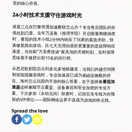
党的核心价值。
24小时技术支援守住游戏时光
凌晨三点在巴黎突遇加速断联怎么办？专业售后团队的价
值此刻凸显。去年万圣夜《推理学院》开启限量阁楼抽奖
时，番茄的技术小组2分钟内响应了玩家的紧急求助，快
速修复路由波动。比七天无理由退款更重要的是故障响应
速度，当你刷"万圣夜怪谈"家具池的关键时刻，实时保障
意味着不被挤出前10名的排行榜。
从悉尼歌剧院后台到多伦多地铁隧道，当我们跨越空间限
制登陆国服游戏时，专业加速器已成为基础设施般的存
在。海外怎么玩国内手游的核心答案，在于选择像
番茄加
速器
这样兼顾节点覆盖、设备兼容和安全加密的专业方
案。下次参加《永劫无间》联赛时，记得百兆专线为你预
留的VIP席位——国际网络边界不该成为游戏的终点线。
Spread the love