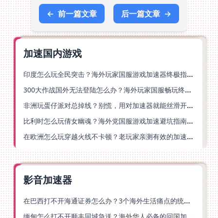
←
前一篇文章
后一篇文章
→
加速国内游戏
印度怎么玩全民突击？海外玩家国服游戏加速器终极指南（附原神延迟优化+精灵之境加速器选择）
300大作战国外无法登陆怎么办？海外玩家国服畅玩终极指南（附实测推荐）
非洲玩蛋仔派对总掉线？别慌，用对加速器就能丝滑开跑！
比利时怎么玩倩女幽魂？海外党国服游戏加速避坑指南（附实测推荐）
在欧洲怎么玩穿越火线不卡顿？老玩家亲测有效的加速器选择指南
影音加速器
在巴西打不开海通证券怎么办？3个海外生活痛点的统一解决方案
缅甸怎么打不开顺丰同城急送？海外华人必备的回国加速指南（附B站会员游戏解决方案）