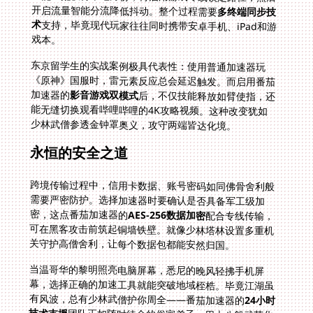
开启流量智能分流降低抖动。整个过程需要
多终端同步技
术
支持，毕竟现代玩家往往同时携带安卓手机、iPad和游
戏本。
东京留学生的实战案例极具代表性：使用普通加速器玩
《原神》国服时，雷元素反应总会延迟触发。而启用番茄
加速器的
影音游戏双模式
后，不仅技能释放如臂使指，还
能无缝切换观看哔哩哔哩的4K攻略视频。这种改变犹如
少林武僧参透金钟罩奥义，攻守两端皆达化境。
永恒的安全之道
跨境传输过程中，信用卡数据、账号密码如同佛骨舍利般
需要严密防护。选择加速器时要确认是否具备军工级加
密，这点番茄加速器的
AES-256数据加密
配合专线传输，
可在黑客攻击前筑起铜墙铁壁。就像少林塔林设置多重机
关守护高僧舍利，让每个数据包都能安然归国。
当温哥华的黎明照亮电脑屏幕，悉尼的晚风轻拂手机屏
幕，选择正确的加速工具就能突破地域桎梏。毕竟江湖虽
有风波，总有少林武僧护你周全——番茄加速器的
24小时
技术支援