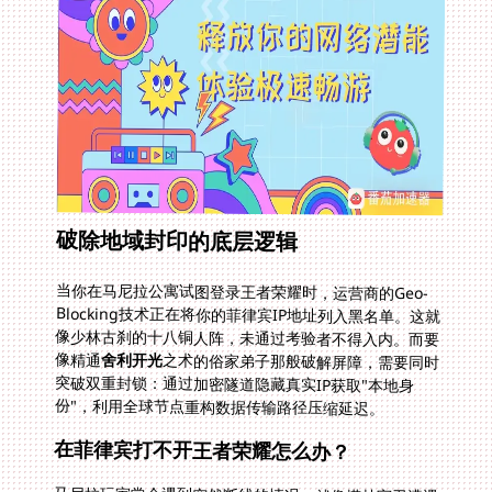
破除地域封印的底层逻辑
当你在马尼拉公寓试图登录王者荣耀时，运营商的Geo-
Blocking技术正在将你的菲律宾IP地址列入黑名单。这就
像少林古刹的十八铜人阵，未通过考验者不得入内。而要
像精通
舍利开光
之术的俗家弟子那般破解屏障，需要同时
突破双重封锁：通过加密隧道隐藏真实IP获取"本地身
份"，利用全球节点重构数据传输路径压缩延迟。
在菲律宾打不开王者荣耀怎么办？