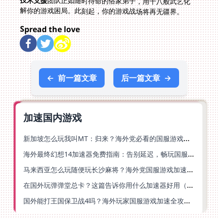
团队正如随时待命的俗家弟子，用十八般武艺化
解你的游戏困局。此刻起，你的游戏战场将再无疆界。
Spread the love
←
前一篇文章
后一篇文章
→
加速国内游戏
新加坡怎么玩我叫MT：归来？海外党必看的国服游戏加速指南（附江南百景图王者荣耀：世界优化技巧）
海外最终幻想14加速器免费指南：告别延迟，畅玩国服FF14的正确打开方式
马来西亚怎么玩随便玩长沙麻将？海外党国服游戏加速终极指南（含跑跑无尽冬日解决方案）
在国外玩弹弹堂总卡？这篇告诉你用什么加速器好用（附印尼玩模拟农场流放之路秘籍）
国外能打王国保卫战4吗？海外玩家国服游戏加速全攻略（附实测推荐）