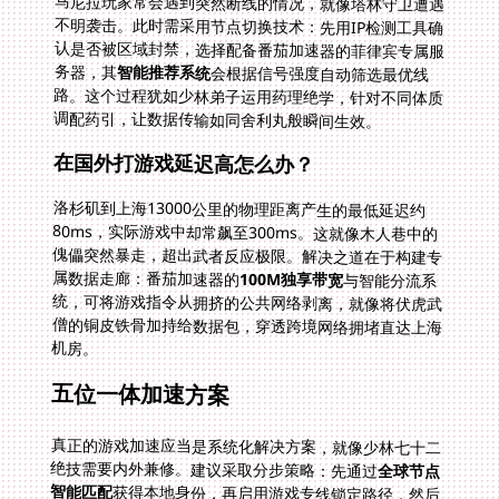
马尼拉玩家常会遇到突然断线的情况，就像塔林守卫遭遇
不明袭击。此时需采用节点切换技术：先用IP检测工具确
认是否被区域封禁，选择配备番茄加速器的菲律宾专属服
务器，其
智能推荐系统
会根据信号强度自动筛选最优线
路。这个过程犹如少林弟子运用药理绝学，针对不同体质
调配药引，让数据传输如同舍利丸般瞬间生效。
在国外打游戏延迟高怎么办？
洛杉矶到上海13000公里的物理距离产生的最低延迟约
80ms，实际游戏中却常飙至300ms。这就像木人巷中的
傀儡突然暴走，超出武者反应极限。解决之道在于构建专
属数据走廊：番茄加速器的
100M独享带宽
与智能分流系
统，可将游戏指令从拥挤的公共网络剥离，就像将伏虎武
僧的铜皮铁骨加持给数据包，穿透跨境网络拥堵直达上海
机房。
五位一体加速方案
真正的游戏加速应当是系统化解决方案，就像少林七十二
绝技需要内外兼修。建议采取分步策略：先通过
全球节点
智能匹配
获得本地身份，再启用游戏专线锁定路径，然后