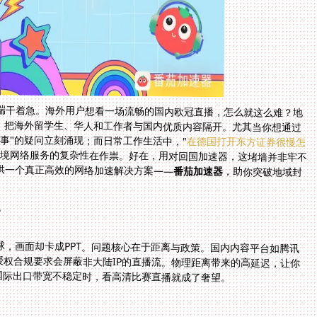
端干着急。海外用户想看一场流畅的国内欧冠直播，怎么就这么难？地
墙，把海外留学生、华人和工作者与国内优质内容隔开。尤其当你想通过
事"的疑问立刻涌现；而日常工作生活中，"
在德国打开东方证券很慢怎
跨境网络服务的复杂性在作祟。好在，用对回国加速器，这堵墙并非牢不
供一个真正高效的网络加速解决方案——
番茄加速器
，助你突破地域封
？
，画面却卡成PPT。问题核心在于距离与政策。国内内容平台如腾讯
授权合规要求会屏蔽非大陆IP的直播流。物理距离带来的高延迟，让你
国际出口带宽不稳定时，看高清比赛直播就成了奢望。