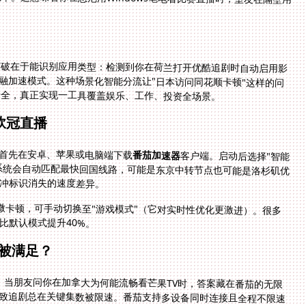
突破在于能识别应用类型：检测到你在荷兰打开优酷追剧时自动启用影
金融加速模式。这种场景化智能分流让"日本访问同花顺卡顿"这样的问
安全，真正实现一工具覆盖娱乐、工作、投资全场景。
欧冠直播
。首先在安卓、苹果或电脑端下载
番茄加速器
客户端。启动后选择"智能
模式"或直接点选"影音加速"目标。连入节点瞬间，系统会自动匹配最快回国线路，可能是东京中转节点也可能是洛杉矶优
冲标识消失的速度差异。
微卡顿，可手动切换至"游戏模式"（它对实时性优化更激进）。很多
比默认模式提升40%。
被满足？
。当朋友问你在加拿大为何能流畅看芒果TV时，答案藏在番茄的无限
致追剧总在关键集数被限速。番茄支持多设备同时连接且全程不限速