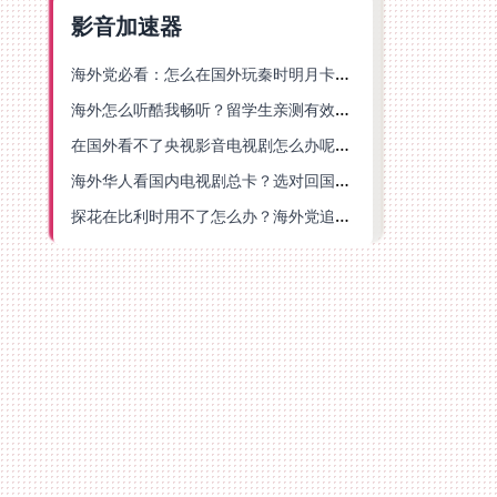
影音加速器
海外党必看：怎么在国外玩秦时明月卡牌版？附豆瓣EZCast地区限制破解法
海外怎么听酷我畅听？留学生亲测有效的华语内容解锁指南
在国外看不了央视影音电视剧怎么办呢？海外党亲测有效的回国加速方案
海外华人看国内电视剧总卡？选对回国加速器，还能解决菲律宾打不开反诈中心的问题
探花在比利时用不了怎么办？海外党追剧办事全攻略，选对加速器就够了