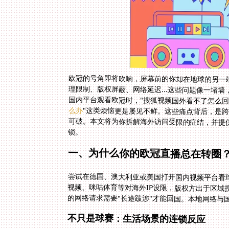
欧冠的号角即将吹响，屏幕前的你却在地球的另一
理限制、版权屏蔽、网络延迟...这些问题像一堵
国内平台观看欧冠时，"搜狐视频国外看不了怎么回
么办
"这类烦恼更是屡见不鲜。这些痛点背后，是
可破。本文将为你拆解海外访问受限的症结，并提
锁。
一、为什么你的欧冠直播总在转圈
尝试在德国、澳大利亚或美国打开国内视频平台看球
视频、咪咕体育等对海外IP设限，版权方出于区域
的网络请求需要"长途跋涉"才能回国。本地网络与
不只是球赛：生活场景的连锁反应