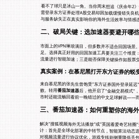
看不了球只是冰山一角。当你周末想追《庆余年2》
需登录东方证券处理A股交易却因加载缓慢错失良机
与服务缺失正在真实影响你的海外生活效率与情感
二、破局关键：选加速器要避开哪些
市面上的VPN琳琅满目，但多数并不适合回国场景。
足。选择真正好用的回国加速工具要关注三个维度：
流量进行智能加速；三是能否保障关键操作如股票
真实案例：在慕尼黑打开东方证券的蜕
来自慕尼黑的张先生曾饱受"东方证券国外登录延迟
败。转用
番茄加速器
后，他开启了"金融交易模式"
市时还能流畅回看前一晚错过的中文足球解说——
三、番茄加速器：如何重塑你的海
解决"搜狐视频海外无法播放"或"英国看爱奇艺转圈