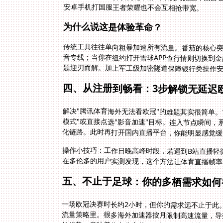
安卓手机打国服王者荣耀也不会互相抢带宽。
为什么说这是体验革命？
传统工具往往单向粗暴加速所有流量。番茄的核心
音专线；当你在纽约打开雪球APP查行情则切换到
题迎刃而解。加上军工级加密隧道保障银行类操作
四、从注册到畅看：3步解锁无延迟
解决"腾讯体育海外无法看欧冠"的难题其实很简单
化链路。此时再打开国内直播平台，你能明显感觉缓
操作小技巧：工作日晚高峰时段，若遇到B站直播轻
在多伦多的用户实测发现，这个方法让体育直播帧率
五、不止于足球：你的多栖需求如何
一场欧冠决赛时长约2小时，但你的需求远不止于此
流量策略里。很多海外加速器按月限制高速流量，导