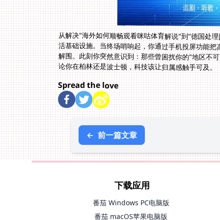
从解决"海外如何顺畅观看咪咕体育解说"到"德国处
活基础设施。当终场哨响起，你通过手机投屏功能把
解围。此刻你突然意识到：那些曾困扰你的"地区不可
论你在柏林还是波士顿，科技该让归属感触手可及。
Spread the love
←
前一篇文章
下载应用
番茄 Windows PC电脑版
番茄 macOS苹果电脑版