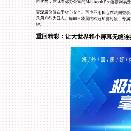
的优势，意味着你办公室的Macbook Pro连接
更深层价值在于省心安全。再也不用担心在法国登录拼
录用户行为日志。每周三凌晨的欧冠加赛时段，专
键。
重回精彩：让大世界和小屏幕无缝连