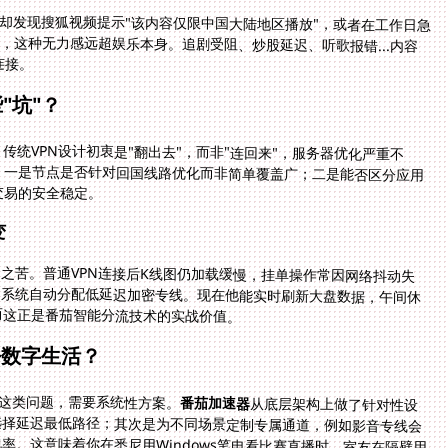
却发现搜狐视频提示"该内容仅限中国大陆地区播放"，或者在工作日急
，这种无力感远超娱乐本身。追剧受阻、炒股延迟、听歌报错...内容
连接。
"坑"？
传统VPN设计初衷是"翻出去"，而非"连回来"，服务器优化严重不
一是节点是否针对回国线路优化而非简单覆盖广；二是能否区分应用
交易的安全稳定。
变
"之苦。普通VPN连接后K线图仍加载缓慢，挂单操作常因网络抖动失
，系统自动分配低延迟加密专线。现在他能实时刷新大盘数据，午间休
而这正是番茄智能分流技术的实战价值。
外数字生活？
"这类问题，需要系统性方案。
番茄加速器
从底层架构上做了针对性设
计：首先是全球化部署的中转节点，智能算法动态选择延迟最低路径；其次是为不同场景定制专属通道，例如影音专线会
对视频流量进行协议优化，游戏专线则侧重降低丢包率。这意味着你在悉尼用Windows笔电看比赛直播时，室友在隔壁用