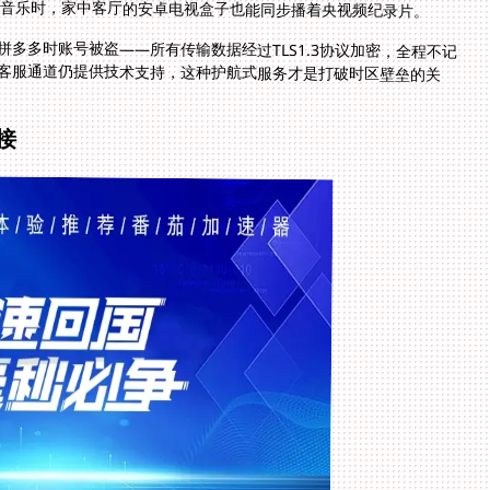
网易云音乐时，家中客厅的安卓电视盒子也能同步播着央视频纪录片。
多多时账号被盗——所有传输数据经过TLS1.3协议加密，全程不记
属客服通道仍提供技术支持，这种护航式服务才是打破时区壁垒的关
接