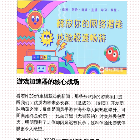
游戏加速器的核心战场
看着NCSoft重组裁员的新闻，那些被砍掉的游戏项目提
醒我们：优质内容未必长存。《激战2》《剑灵》开发团
队动荡之际，反倒是国风手游在海外华人间热度攀升。可
距离始终是硬伤——比如开黑《无畏契约》时突然丢包团
灭，明明预判了走位却因延迟被反杀，这种体验比游戏停
服更令人绝望。