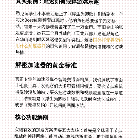
真实案例：延迟如何毁掉游戏乐趣
悉尼留学生小李最近迷上了《浮生为卿歌》剧情副本，但
每次Boss红圈预警出现时，他的角色总要慢半拍才移
动。结果三天内修理装备花了二十万金币。而旧金山的张
姐更崩溃，她花三个月养成的《天龙八部》逍遥派角色，
在华山论剑时因延迟错失冠军奖励。这类
国外打无畏契约
用什么加速器好
的日常追问，背后都是被网络拖垮的游戏
热情。
解密加速器的黄金标准
真正专业的加速器像个智能交通管制员。我们测试了市面
上七款工具，发现它们大多犯着相同错误：要么节点稀疏
得像沙漠加油站，要么把游戏数据和视频流量混在一条道
上。结果就是《浮生为卿歌》轻功飞跃时突然卡成PPT，
或是《无畏契约》开镜瞬间画面冻结。
核心功能解剖
实测有效的加速方案需要五大支柱：首先是全球骨干节点
组成的神经网络，能自动计算线路折射角，把中美延迟压
缩到80ms内；其次是多设备协同能力，当你在电脑玩国
服端游时，手机还能同步挂着《天龙八部》手游日常任
务；最关键的是专属数据通道——把游戏流量和视频浏览