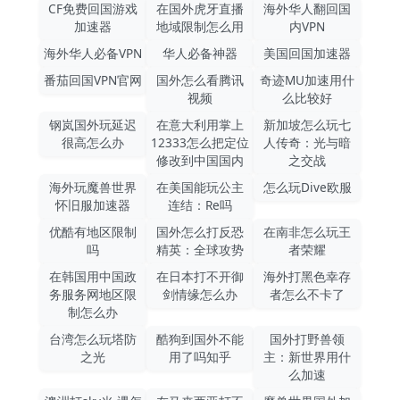
CF免费回国游戏
在国外虎牙直播
海外华人翻回国
加速器
地域限制怎么用
内VPN
海外华人必备VPN
华人必备神器
美国回国加速器
番茄回国VPN官网
国外怎么看腾讯
奇迹MU加速用什
视频
么比较好
钢岚国外玩延迟
在意大利用掌上
新加坡怎么玩七
很高怎么办
12333怎么把定位
人传奇：光与暗
修改到中国国内
之交战
海外玩魔兽世界
在美国能玩公主
怎么玩Dive欧服
怀旧服加速器
连结：Re吗
优酷有地区限制
国外怎么打反恐
在南非怎么玩王
吗
精英：全球攻势
者荣耀
在韩国用中国政
在日本打不开御
海外打黑色幸存
务服务网地区限
剑情缘怎么办
者怎么不卡了
制怎么办
台湾怎么玩塔防
酷狗到国外不能
国外打野兽领
之光
用了吗知乎
主：新世界用什
么加速