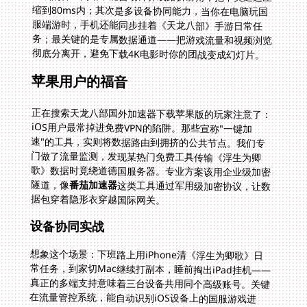
彻底分离开，避免下载4K电影时你的团战变成幻灯片。
苹果用户的福音
正在搜索天龙八部国外加速器下载苹果版的玩家注意了：
iOS用户最常掉进免费VPN的陷阱。那些宣称"一键加
速"的工具，实则将数据路由到拥挤的公共节点。我们专
门做了流量监测，发现某热门免费工具传输《浮生为卿
歌》数据时竟绕道德国服务器。专业方案该用企业级加密
隧道，像
番茄加速器
这类工具通过军用级加密协议，让数
据包穿着隐形衣穿越国际网关。
设备协同实战
想象这个场景：下班路上用iPhone清《浮生为卿歌》日
常任务，到家切Mac继续打副本，睡前掏出iPad挂机——
真正的多端支持意味着三台设备共用同个高级账号。关键
在流量管控系统，能自动识别iOS设备上的国服游戏进
程，优先保障竞技场实时数据交换。顺便说个小技巧：开
启智能分流后看B站直播，游戏Ping值始终稳定在绿色区