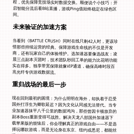
间。
未来验证的加速方案
当看到《BATTLE CRUSH》同时在线只剩42人时，更该珍
惜那些持续运营的经典。保障游戏生命线的不仅是开发
商，还有玩家自己的体验维护。选加速器要像选战友：凌
晨三点副本灭团时，技术团队秒回工单的能力比花哨功能
实在得多。独享带宽保障就像VIP通道，确保高峰时段百
兆光纤专供游戏数据流。
重归战场的最后一步
现在回到最初的困境：为什么明明在海外，却执着于忍受
国外打浮生为卿歌延迟？因为文化认同感无法替代。当专
业加速器抹平八千公里的数据鸿沟，那些曾因卡顿放弃的
副本Boss重新变得可战胜。解决天龙八部国外加速器下
载苹果版的烦恼后，你会理解真正的游戏自由——不是选
择玩哪款游戏，而是无论身在东京、纽约或悉尼，都能丝
滑连接故乡的服务器。此刻窗外的时区已不再重要，因为