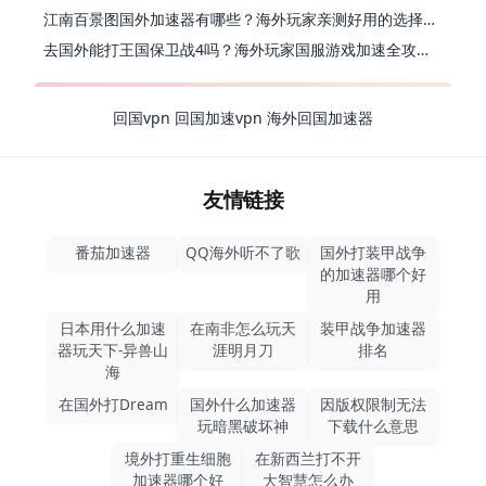
江南百景图国外加速器有哪些？海外玩家亲测好用的选择与避坑指南
去国外能打王国保卫战4吗？海外玩家国服游戏加速全攻略（附公主连结幻想江湖实测）
回国vpn
回国加速vpn
海外回国加速器
友情链接
番茄加速器
QQ海外听不了歌
国外打装甲战争
的加速器哪个好
用
日本用什么加速
在南非怎么玩天
装甲战争加速器
器玩天下-异兽山
涯明月刀
排名
海
在国外打Dream
国外什么加速器
因版权限制无法
玩暗黑破坏神
下载什么意思
境外打重生细胞
在新西兰打不开
加速器哪个好
大智慧怎么办