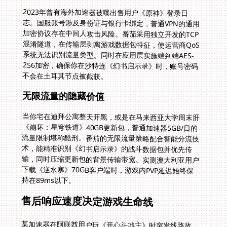
2023年曾有海外加速器被曝出售用户《原神》登录日
志。国服账号涉及身份证与银行卡绑定，普通VPN的通用
加密协议存在中间人攻击风险。番茄采用独立开发的TCP
混淆隧道，在传输层剥离游戏数据包特征，使运营商QoS
系统无法识别流量类型。同时在应用层实施端到端AES-
256加密，确保你在沙特连《幻书启示录》时，账号密码
不会在土耳其节点被截获。
无限流量的隐藏价值
当你宅在迪拜公寓整天开黑，或是在马来西亚大学周末肝
《崩坏：星穹铁道》40GB更新包，普通加速器5GB/日的
流量限制堪称酷刑。番茄的无限流量策略配合智能分流技
术，能精准识别《幻书启示录》的战斗数据包并优先传
输，同时压缩更新包的背景传输带宽。实测澳大利亚用户
下载《逆水寒》70GB客户端时，游戏内PVP延迟始终保
持在89ms以下。
售后响应速度决定游戏生命线
某加速器在阿联酋用户玩《开心斗地主》时突发线路故
障，客服排队2小时无响应，导致战队赛奖励全损。专业
团队需提供7x24小时中英文支持，番茄的技术人员曾在
凌晨3点10分钟内，为日本用户解决《永劫无间》国服连
接异常——原因是NTT骨干网路由震荡，工程师临时启用
东京-台湾-厦门的新路径。这种实时运维能力，才是保障