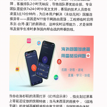
埃及留学生准时参加国内帮会战的终极防线。
当你在洛杉矶的清晨打开《幻书启示录》，指尖划过屏幕
上零延迟绽放的技能特效；当马来西亚的雨夜中，《战地
无疆》的攻城器械精准投中敌方箭塔；当阿联酋午休时
《开心斗地主》的炸弹及时甩出，翻倍欢乐豆落袋的瞬间
——这些场景的实现不再依赖运气。全球节点智能选路撕
碎地理隔阂，多端兼容适应碎片化时间，无限流量专线保
障持久作战，军用级加密守护数字资产，而真人技术团队
成为最后的底牌。海外打幻书启示录怎么不卡？答案藏在