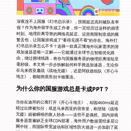
深夜连不上国服《幻书启示录》，技能延迟高到被队友举
报？作为海外留学生或工作者，你一定经历过这样的崩溃
时刻。地理距离导致的网络高延迟、运营商限制造成的频
繁丢包，让国服游戏成了“看得见摸不着”的存在。海外打
幻书启示录怎么不卡？选择一款真正懂海外玩家需求的游
戏加速器是唯一正解——它能通过全球节点智能优化路
由，绕过拥堵线路，将你与国服服务器的物理距离缩短至
毫秒级。本文将一步步拆解如何科学挑选加速器，无论你
在马来西亚鏖战《战地无疆》，还是阿联酋组队《开心斗
地主》，都能彻底告别卡顿重连。
为什么你的国服游戏总是卡成PPT？
当你在迪拜的公寓打开《开心斗地主》，却因460ms延迟
错过出牌被扣分；或是马来西亚的宿舍里，刚登陆《战地
无疆》就被瞬移的敌人秒杀——这些不是偶然。国内游戏
服务器普遍缺乏全球CDN部署，海外用户数据需经多层公
网中转，而国际带宽波动和区域性防火墙进一步加剧了延
迟。更别提运营商对UDP协议的QoS限速，让你的实时对
战沦为幻灯片放映。普通VPN或免费加速器往往采用共享
线路，高峰期带宽拥堵堪比春运火车站，专业游戏加速器