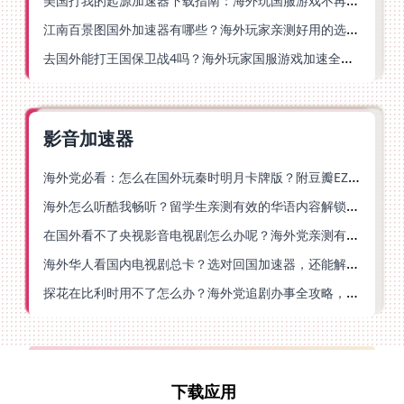
美国打我的起源加速器下载指南：海外玩国服游戏不再卡的终极方案
江南百景图国外加速器有哪些？海外玩家亲测好用的选择与避坑指南
去国外能打王国保卫战4吗？海外玩家国服游戏加速全攻略（附公主连结幻想江湖实测）
影音加速器
海外党必看：怎么在国外玩秦时明月卡牌版？附豆瓣EZCast地区限制破解法
海外怎么听酷我畅听？留学生亲测有效的华语内容解锁指南
在国外看不了央视影音电视剧怎么办呢？海外党亲测有效的回国加速方案
海外华人看国内电视剧总卡？选对回国加速器，还能解决菲律宾打不开反诈中心的问题
探花在比利时用不了怎么办？海外党追剧办事全攻略，选对加速器就够了
下载应用