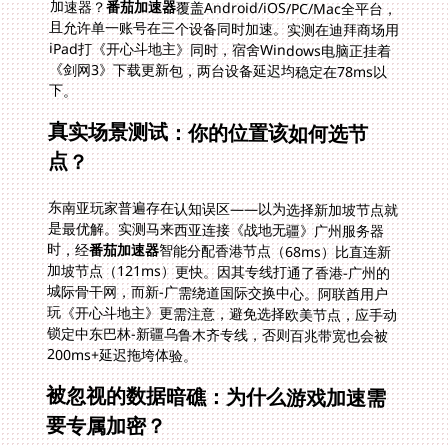
加速器？
番茄加速器
覆盖Android/iOS/PC/Mac全平台，
且允许单一账号在三个设备同时加速。实测在迪拜商场用
iPad打《开心斗地主》同时，宿舍Windows电脑正挂着
《剑网3》下载更新包，两台设备延迟均稳定在78ms以
下。
真实场景测试：你的位置该如何选节
点？
东南亚玩家普遍存在认知误区——以为选择新加坡节点就
是最优解。实测马来西亚连接《战地无疆》广州服务器
时，经
番茄加速器
智能分配香港节点（68ms）比直连新
加坡节点（121ms）更快。因其专线打通了香港-广州的
城际骨干网，而新-广需绕道国际交换中心。阿联酋用户
玩《开心斗地主》更需注意，避免选择欧美节点，应手动
锁定中东巴林-新疆乌鲁木齐专线，否则百兆带宽也会被
200ms+延迟拖垮体验。
被忽视的数据暗礁：为什么游戏加速需
要专属加密？