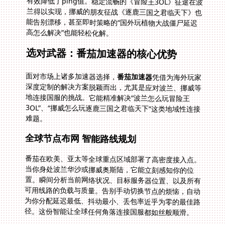
高怎么解决”也能轻松化解。
选对武器：番茄加速器的核心优势
面对市场上诸多加速器选择，
番茄加速器
凭借为海外玩家
深度定制的解决方案脱颖而出，尤其是应对波兰、挪威等
地连接国服的挑战。它能精准解决“波兰怎么玩冒险王
3OL”、“挪威怎么玩逐鹿三国之君临天下”这类地域性连接
难题。
全球节点布网 智能路线规划
番茄在欧美、亚太等全球重点区域部署了高密度接入点。
当你身处波兰华沙或挪威奥斯陆，它能立刻感知你的位
置。瞬间分析当前网络状况、目标服务器位置、以及所有
可用线路的负载与质量。告别手动切换节点的烦恼，自动
为你分配延迟最低、抖动最小、丢包率近乎为零的最佳路
径。这份智能让全球任何角落连接国服都如丝般顺滑。