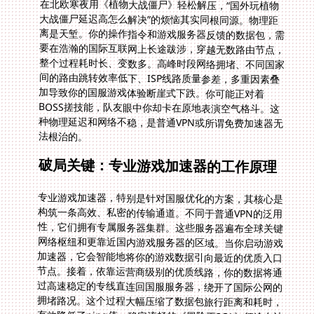
法根治的。
破局关键：专业游戏加速器的工作原理
专业游戏加速器，特别是针对国服优化的方案，其核心是
构筑一条高效、私密的传输通道。不同于普通VPN的泛用
性，它们拥有专属服务器集群。这些服务器遍布全球关键
网络枢纽和更靠近国内游戏服务器的区域。当你启动游戏
加速器，它会智能地将你的游戏数据引向最近的优质入口
节点。接着，依靠运营商级别的优质线路，你的数据将通
过高速稳定的专线直连回国服服务器，绕开了国际公网的
拥堵路况。这个过程大幅压缩了数据包旅行距离和耗时，
有效降低了ping值。稳定流畅的《冒险王3OL》征途在波
兰得以实现，挪威的朋友征战《逐鹿三国之君临天下》也
能告别漂移，甚至即时策略的“国外玩植物大战僵尸延迟