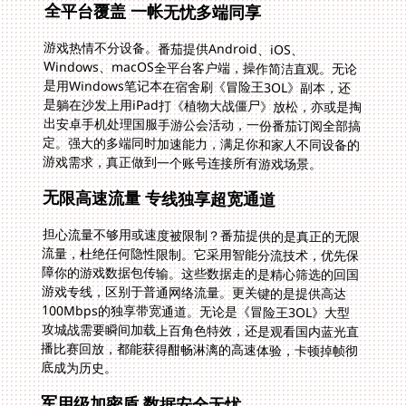
全平台覆盖 一帐无忧多端同享
游戏热情不分设备。番茄提供Android、iOS、
Windows、macOS全平台客户端，操作简洁直观。无论
是用Windows笔记本在宿舍刷《冒险王3OL》副本，还
是躺在沙发上用iPad打《植物大战僵尸》放松，亦或是掏
出安卓手机处理国服手游公会活动，一份番茄订阅全部搞
定。强大的多端同时加速能力，满足你和家人不同设备的
游戏需求，真正做到一个账号连接所有游戏场景。
无限高速流量 专线独享超宽通道
担心流量不够用或速度被限制？番茄提供的是真正的无限
流量，杜绝任何隐性限制。它采用智能分流技术，优先保
障你的游戏数据包传输。这些数据走的是精心筛选的回国
游戏专线，区别于普通网络流量。更关键的是提供高达
100Mbps的独享带宽通道。无论是《冒险王3OL》大型
攻城战需要瞬间加载上百角色特效，还是观看国内蓝光直
播比赛回放，都能获得酣畅淋漓的高速体验，卡顿掉帧彻
底成为历史。
军用级加密盾 数据安全无忧