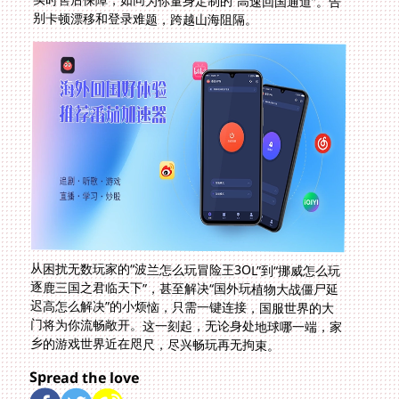
别卡顿漂移和登录难题，跨越山海阻隔。
从困扰无数玩家的“波兰怎么玩冒险王3OL”到“挪威怎么玩
逐鹿三国之君临天下”，甚至解决“国外玩植物大战僵尸延
迟高怎么解决”的小烦恼，只需一键连接，国服世界的大
门将为你流畅敞开。这一刻起，无论身处地球哪一端，家
乡的游戏世界近在咫尺，尽兴畅玩再无拘束。
Spread the love