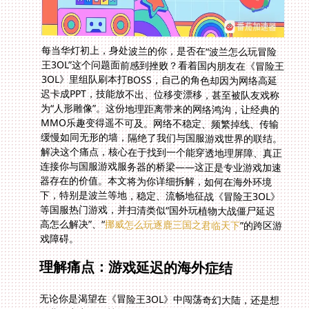
每当华灯初上，身处波兰的你，是否在“波兰怎么玩冒险
王3OL”这个问题面前感到挫败？看着国内朋友在《冒险王
3OL》里组队刷本打BOSS，自己的角色却因为网络高延
迟卡成PPT，技能放不出、位移变漂移，甚至被队友戏称
为“人形雕像”。这份地理距离带来的网络鸿沟，让经典的
MMO乐趣变得遥不可及。网络不稳定、频繁掉线、传输
缓慢如同无形的墙，隔绝了我们与国服游戏世界的联结。
解决这个痛点，核心在于找到一个能穿透地理屏障、真正
连接你与国服游戏服务器的桥梁——这正是专业游戏加速
器存在的价值。本文将为你详细拆解，如何在海外环境
下，特别是波兰等地，稳定、流畅地征战《冒险王3OL》
等国服热门游戏，并扫清类似“国外玩植物大战僵尸延迟
高怎么解决”、“
挪威怎么玩逐鹿三国之君临天下
”的跨区游
戏障碍。
理解痛点：游戏延迟的海外症结
无论你是渴望在《冒险王3OL》中闯荡奇幻大陆，还是想
在北欧寒夜用《植物大战僵尸》轻松解压，“国外玩植物
大战僵尸延迟高怎么解决”的烦恼其实同根同源。物理距
离是天堑。你的操作指令和游戏服务器反馈的数据包，需
要在浩瀚的国际互联网上长途跋涉，穿越无数路由节点，
整个过程耗时长、变数多。高峰时段网络拥堵、不同国家
间的路由跳转效率低下、ISP线路质量参差，多重因素叠
加导致你的国服游戏体验断崖式下跌。你可能正对着
BOSS搓技能，队友眼中你却卡在原地表演空气格斗。这
种物理延迟和网络不稳，是普通VPN或所谓免费加速器无