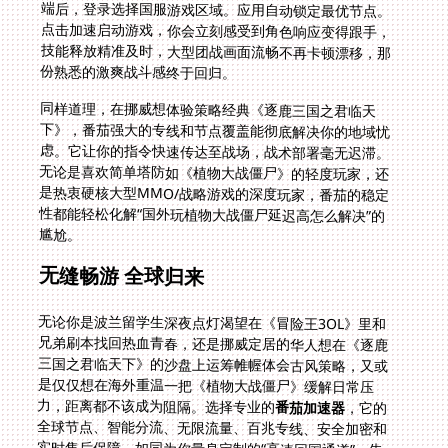
份熟悉的激爽战斗感终于回归。
同样道理，在挪威想体验策略经典《逐鹿三国之君临天
下》，番茄强大的专线和节点覆盖能彻底解决你的地域忧
虑。它让你的指令快速传达至战场，战术部署毫无迟滞。
无论是喜欢简单塔防如《植物大战僵尸》的轻度玩家，还
是热衷硬核大型MMO/战略游戏的深度玩家，番茄的稳定
性都能轻松化解“国外玩植物大战僵尸延迟高怎么解决”的
尴尬。
无缝畅游 全球归来
无论你是波兰留学生深夜点灯渴望在《冒险王3OL》里和
兄弟刷本找回热血青春，还是挪威定居的华人想在《逐鹿
三国之君临天下》的沙盘上运筹帷幄体会古风策略，又或
是仅仅想在海外重温一把《植物大战僵尸》缓解日常压
力，距离都不该成为阻隔。选择专业的
番茄加速器
，它的
全球节点、智能分流、无限流量、百兆专线、安全加密和
实时售后保障，如同为你量身定制的“高速回国通道”。告