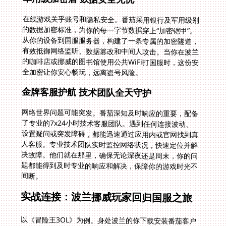
在线游戏关乎账号和隐私安全。番茄采用银行及军用级别
的数据加密标准，为你的每一字节数据穿上“加密铠甲”。
从你的设备到国服服务器，构建了一条专属的加密隧道，
有效抵御网络监听、数据篡改和中间人攻击。当你在波兰
的咖啡店或挪威的图书馆使用公共WiFi打国服时，这份安
全加密让你安心畅玩，远离盗号风险。
金牌客服护航 技术团队全天守护
网络世界问题可能突发。番茄深知及时响应的重要，配备
了专业的7x24小时技术客服团队。遇到任何连接波动、
设置疑问或突发障碍，都能迅速通过应用内或官网找到真
人客服。专业技术团队实时监控网络状况，快速定位并解
决故障。他们就在那里，确保无论深夜还是周末，你的问
题都能得到及时专业的响应和解决，保障你的游戏时光不
间断。
实战连接：波兰挪威玩家回归国服之旅
以《冒险王3OL》为例。身处波兰的你下载安装番茄客户
端后，登录选择国服游戏区域。应用自动锁定最优节点。
点击加速启动游戏，你会立刻感受到角色响应变得跟手，
技能释放精准及时，大型团战画面流畅不再卡顿漂移，那