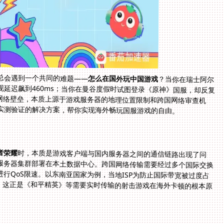
总会遇到一个共同的难题——
怎么在国外玩中国游戏
？当你在瑞士阿尔
卑斯山脚下想和国内朋友开黑《王者荣耀》，却发现延迟飙到460ms；当你在曼谷度假时试图登录《原神》国服，却反复
弹出"网络连接失败"的提示。这种物理距离带来的网络壁垒，本质上源于游戏服务器的地理位置限制和跨国网络审查机
实测验证的解决方案，帮你实现海外畅玩国服游戏的自由。
者荣耀
时，本质是游戏客户端与国内服务器之间的通信链路出现了问
题。国内游戏厂商为保障服务质量，通常会将国服服务器集群部署在本土数据中心。跨国网络传输需要经过多个国际交换
节点，某些国家地区的网络运营商还会对游戏流量进行QoS限速。以东南亚国家为例，当地ISP为防止国际带宽被过度占
用，会对非本地服务器IP的UDP协议进行速率限制，这正是《和平精英》等需要实时传输的射击游戏在海外卡顿的根本原