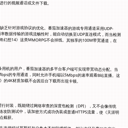
同时进行的视频通话或文件下载。
缺乏针对游戏协议的优化。番茄加速器的游戏专用通道采用UDP-
要高频率数据传输的游戏流畅性时，能自动切换至UDP直连模式，而当检测
幻想14》这类MMORPG不会掉线。其独享的100M带宽通道，在
droid备用机的用户，番茄加速器的多平台客户端可实现带宽动态分配。当
bps的专用通道，同时允许手机端以5Mbps的速率观看B站直播。这
》的4K材质加载不会因后台下载而出现卡顿。
流量进行封装，既能绕过网络审查的深度包检测（DPI），又不会像传统
络攻防测试中，该加密方式成功伪装成普通HTTPS流量，使《天涯明
点截获。
先选择经过莫斯科和乌鲁木齐的陆缆线路，相比途径马赛的海底光
际交换节点的数量，实际延迟反而降低23%。这种基于地理拓扑和网络