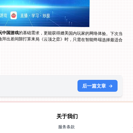
玩中国游戏
的基础需求，更能获得媲美国内玩家的网络体验。下次当
你在挪威峡湾旅途中想刷《阴阳师》活动副本，或在迪拜出差间隙打算来局《云顶之弈》时，只需在智能终端选择最适合
。
后一篇文章
→
关于我们
服务条款