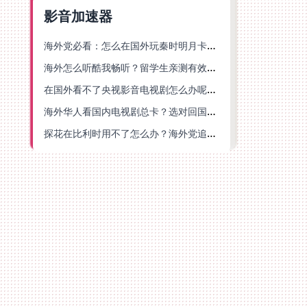
影音加速器
海外党必看：怎么在国外玩秦时明月卡牌版？附豆瓣EZCast地区限制破解法
海外怎么听酷我畅听？留学生亲测有效的华语内容解锁指南
在国外看不了央视影音电视剧怎么办呢？海外党亲测有效的回国加速方案
海外华人看国内电视剧总卡？选对回国加速器，还能解决菲律宾打不开反诈中心的问题
探花在比利时用不了怎么办？海外党追剧办事全攻略，选对加速器就够了