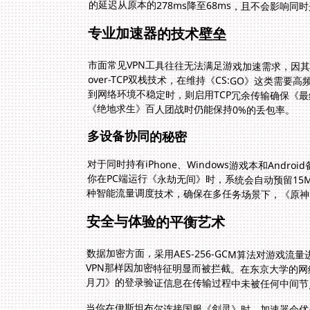
的延迟从原本的278ms降至68ms，且不会影响
专业加速器的技术壁垒
市面常见VPN工具往往无法满足游戏加速需求，因其
over-TCP双栈技术，在维持《CS:GO》这类需
到网络环境不稳定时，则启用TCP冗余传输确保《最终
《绝地求生》百人团战时仍能保持0%的丢包率。
多设备协同的秘密
对于同时持有iPhone、Windows游戏本和An
你在PC端运行《永劫无间》时，系统会自动预留15M
种智能流量调度技术，确保在多任务场景下，《原神
安全与体验的平衡艺术
数据加密方面，采用AES-256-GCM算法对游戏
VPN那样因加密特征明显而被拦截。在东京大学的网
月刀》的登录验证信息在传输过程中未被任何中间节
当你在伊斯坦布尔连接国服《剑灵》时，加速器会优
缆，虽然物理距离增加1200公里，但由于减少了国