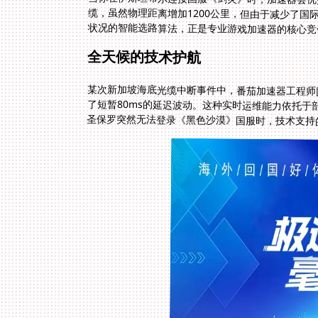
状况的智能选路算法，正是专业游戏加速器的核心竞
全天候的技术护航
某次新加坡海底光缆中断事件中，番茄加速器工程师团
了短暂80ms的延迟波动。这种实时运维能力依托于
圣保罗突然无法登录《黑色沙漠》国服时，技术支持的