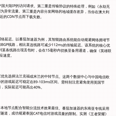
中国大陆IP的访问请求。第二重是传输协议的特殊处理，例如《永劫无
别为异常流量。第三重是内容分发网络的地域缓存差异，当你在澳大利
近的CDN节点而下载失败。
网络延迟。以番茄加速器为例，其智能路由系统能自动规避网络拥堵节
BGP线路，相比直连线路可减少112ms的传输延迟。该系统的核心优
测到某条线路出现丢包时，会在15毫秒内切换至备用通道，确保《英雄联
响应速度。
议优先选择法兰克福或米兰的中转节点。这两个数据中心与中国电信欧
实地测试，从苏黎世到上海的游戏延迟可稳定在89-103ms区间。需特别注意避免使用英国节
，实际延迟可能高出40%。
谷本地节点配合智能分流技术效果最佳。番茄加速器的东南亚专线采用
术，在曼谷至广州的路径上建立私有隧道，成功规避泰国CAT电信对游戏流量的限制。实测《王者荣耀》