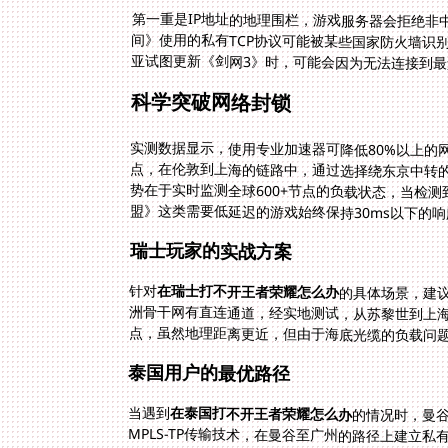
第一重是IP地址的地理围栏，游戏服务器会拒绝非
间》使用的私有TCP协议可能被某些国家防火墙识
亚试图更新《剑网3》时，可能会因为无法连接到最
科学突破网络封锁
实测数据显示，使用专业加速器可降低80%以上的
点，在伦敦到上海的链路中，通过选择绕东京中转的
势在于实时监测全球600+节点的负载状态，当检
盟》这类需要低延迟的游戏始终保持30ms以下的
瑞士玩家的实战方案
针对
在瑞士打不开王者荣耀怎么办
的具体场景，建
洲骨干网有直连通道，经
点，虽然地理距离更近，但由于海底光缆的负载问题
泰国用户的最优路径
当遇到
在泰国打不开王者荣耀怎么办
的情况时，曼
MPLS-TP传输技