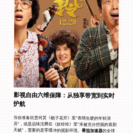
影视自由六维保障：从独享带宽到实时
护航
当你准备欣赏何炅《栀子花开》里"表情生硬的年轻演
员"，或是品味沈腾在《妖铃铃》里"未被充分挖掘的喜剧
天赋"，需要的是零缓冲的观影环境。
番茄加速器
的全球
节点像神经末梢般分布在60+国家，当你点击播放键瞬
间，智能算法已筛选出延迟最低的回国专线。无论是安卓
手机看央视直播还是MacBook追《庆余年2》，多平台兼
容架构保障任意设备秒级响应。更关键的独享100M带