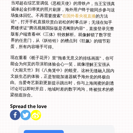
当邓超在综艺里调侃《恶棍天使》的滑铁卢，当王宝强真
诚捧起金扫帚奖的照片刷屏，海外用户终于能同步参与这
场集体回忆。不再需要搜索"
在国外看央视直播
的方法
论"，打开手机直接欣赏白岩松的时事点评；无须在知乎
爬楼求证"腾讯视频国际版是否阉割内容"，直接登录完整
版客户端查看4K《三体》特效解析。就像解锁了数字世
界的任意门，从《妖铃铃》的槽点到《狂飙》的细节彩
蛋，所有内容唾手可得。
现在重看《栀子花开》里"拖沓无意义的排练画面"，你可
能会为何炅的导演初体验会心一笑，就像理解王宝强从
《大闹天竺》到《八角笼中》的蜕变。这种无缝融入国内
文娱生态的体验，正是智能加速器赋予海外党的终极自
由。当爱奇艺新剧更新提示跳出时，你与上海闺蜜的剧透
讨论可以即时开启，地域时差的数字鸿沟，终被技术的桥
梁彻底弥合。
Spread the love