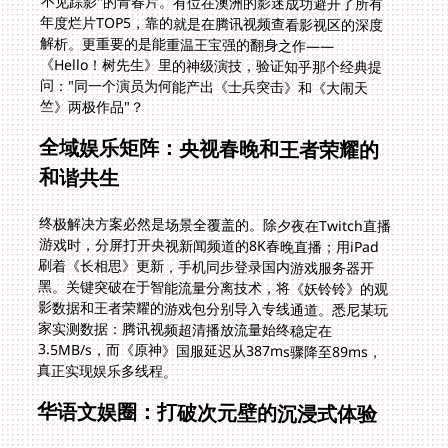
竺》两极作品"？
全域娱乐矩阵：央视春晚和王者荣耀的
和谐共生
终极解决方案必然是场景全覆盖的。除夕夜在Twitch直播
游戏时，分屏打开央视新闻频道的8K春晚直播；用iPad
刷着《长相思》更新，手机同步登录国内游戏服务器开
黑。关键突破在于智能流量分离技术，将《妖铃铃》的观
影数据和王者荣耀的游戏包分别导入专线通道。悉尼某玩
家实测数据：腾讯视频超清播放流量始终稳定在
3.5MB/s，而《原神》国服延迟从387ms骤降至89ms，
真正实现娱乐多线程。
华语文娱圈：打破次元壁的沉浸式体验