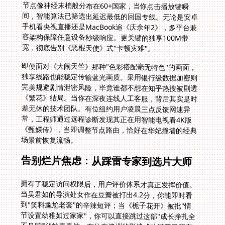
宽，彻底告别《恶棍天使》式"卡顿灾难"。
即便面对《大闹天竺》那种"色彩搭配毫无特色"的画面，
独享线路也能稳定传输蓝光画质。采用银行级数据加密则
完美规避剧情泄密风险，毕竟谁都不想在知乎热搜被剧透
《繁花》结局。当你在深夜连线人工客服，背后其实是时
差无休的技术团队。有位纽约用户凌晨三点反馈网速异
常，工程师通过远程诊断发现其正在用智能电视看4K版
《甄嬛传》，当即调整节点路由，恰好在华妃撞墙的经典
场景前恢复流畅。
告别烂片焦虑：从踩雷专家到选片大师
拥有了稳定访问权限后，用户评价体系才真正发挥价值。
当吴君如的导演处女作在豆瓣被打出4.2分，你能即时看
到"笑料尴尬老套"的辛辣短评；当《栀子花开》被批"情
节设置幼稚如过家家"，你可以直接跳过这部"成长挣扎全
不见踪影"的青春片。有位在澳洲的影迷成功避开了所有
年度烂片TOP5，靠的就是在腾讯视频查看影视区的深度
解析。更重要的是能重温王宝强的翻身之作——
《Hello！树先生》里的神级演技，验证知乎那个经典提
问："同一个演员为何能产出《士兵突击》和《大闹天