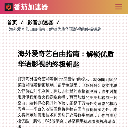
番茄加速器
首页
影音加速器
海外爱奇艺自由指南：解锁优质华语影视的终极钥匙
海外爱奇艺自由指南：解锁优质
华语影视的终极钥匙
打开海外爱奇艺却看到"地区限制"的提示，就像闻到家乡
菜香却隔着橱窗玻璃。留学生活里，《妖铃铃》这类电影
的评价在知乎刷屏，你却连吐槽的资格都没有；跨年时想
用腾讯视频看央视春晚直播，页面加载的圈圈却转成一片
空白。这种抓心挠肝的体验，正是千万海外党追剧的核心
痛点——平台的地理围栏将你挡在国内影视资源之外。本
文将揭示如何用技术利刃切开这层数字屏障，让你自由穿
梭优酷、腾讯、B站等平台，甚至用手机观看央视高清直
播。