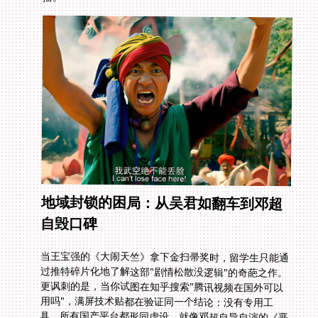
地域封锁的困局：从吴君如翻车到邓超
自毁口碑
当王宝强的《大闹天竺》拿下金扫帚奖时，留学生只能通
过推特碎片化地了解这部"剧情松散没逻辑"的奇葩之作。
更讽刺的是，当你试图在知乎搜索"腾讯视频在国外可以
用吗"，满屏技术贴都在验证同一个结论：没有专用工
具，所有国产平台都形同虚设。就像邓超自导自演的《恶
棍天使》，宣传铺天盖地结果成片"浮夸无聊白瞎演技"，
海外用户精心布置的追剧环境最终却卡在缓冲界面。尤其
春节想实时围观央视直播里的国风舞台，得到的只有错误