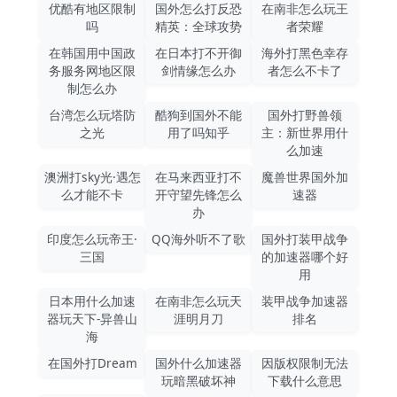
优酷有地区限制
国外怎么打反恐
在南非怎么玩王
吗
精英：全球攻势
者荣耀
在韩国用中国政
在日本打不开御
海外打黑色幸存
务服务网地区限
剑情缘怎么办
者怎么不卡了
制怎么办
台湾怎么玩塔防
酷狗到国外不能
国外打野兽领
之光
用了吗知乎
主：新世界用什
么加速
澳洲打sky光·遇怎
在马来西亚打不
魔兽世界国外加
么才能不卡
开守望先锋怎么
速器
办
印度怎么玩帝王·
QQ海外听不了歌
国外打装甲战争
三国
的加速器哪个好
用
日本用什么加速
在南非怎么玩天
装甲战争加速器
器玩天下-异兽山
涯明月刀
排名
海
在国外打Dream
国外什么加速器
因版权限制无法
玩暗黑破坏神
下载什么意思