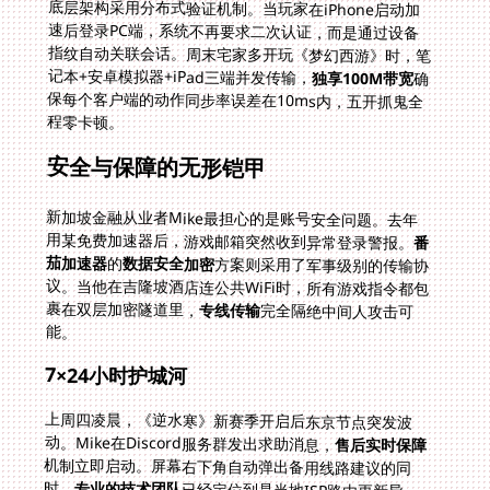
底层架构采用分布式验证机制。当玩家在iPhone启动加
速后登录PC端，系统不再要求二次认证，而是通过设备
指纹自动关联会话。周末宅家多开玩《梦幻西游》时，笔
记本+安卓模拟器+iPad三端并发传输，
独享100M带宽
确
保每个客户端的动作同步率误差在10ms内，五开抓鬼全
程零卡顿。
安全与保障的无形铠甲
新加坡金融从业者Mike最担心的是账号安全问题。去年
用某免费加速器后，游戏邮箱突然收到异常登录警报。
番
茄加速器
的
数据安全加密
方案则采用了军事级别的传输协
议。当他在吉隆坡酒店连公共WiFi时，所有游戏指令都包
裹在双层加密隧道里，
专线传输
完全隔绝中间人攻击可
能。
7×24小时护城河
上周四凌晨，《逆水寒》新赛季开启后东京节点突发波
动。Mike在Discord服务群发出求助消息，
售后实时保障
机制立即启动。屏幕右下角自动弹出备用线路建议的同
时，
专业的技术团队
已经定位到是当地ISP路由更新导
致。三分钟内推送的临时补丁让他的论武团战免受掉线惩