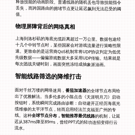
值。
物理屏障背后的网络真相
上海到洛杉矶的海底光缆距离超过一万公里。数据包途经
十几个中转节点时，某些国家会对游戏流量进行策略性限
速。更致命的是运营商QoS机制常将UDP协议判定为低优
先级数据——偏偏游戏数据大多采用UDP传输。结果就是
每次团战关键时刻，画面突然冻结成抽象派油画。
智能线路筛选的降维打击
面对千丝万缕的网络迷局，
番茄加速器
的全球节点布局给
出了优雅解法。当多伦多的小陈点击《天涯明月刀》启动
按钮时，系统瞬间完成路由诊断：自动避开正经历海底光
缆维修的太平洋节点，转而启用经法兰克福至广州的专
线。这种
全球节点分布，智能推荐最优线路
的机制，让延
迟从387ms降至89ms，曾经PPT式的轻功连招变得行云
流水。