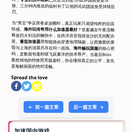
罚。
当"男宝"争议席卷桌游圈时，真正玩家只渴望纯粹的征战
快感。
海外玩传奇用什么加速器最好
？答案藏在午夜流畅
释放烈火剑法的畅快中，在跨洋语音指挥攻沙的无间配合
里。
番茄加速器
用智能路由穿透地理隔阂，让西雅图的黄
昏与上海的清晨共存在同一战场。
海外畅玩国服
的核心密
码，是数据包毫秒级飞跃重洋的技术尊严。当最后Boss
轰然倒地的特效照亮脸庞时，你会懂得真正的公平，首先
是每帧画面的绝对流畅。
Spread the love
←
前一篇文章
后一篇文章
→
加速国内游戏