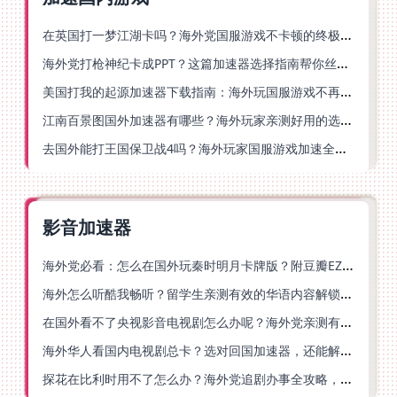
在英国打一梦江湖卡吗？海外党国服游戏不卡顿的终极解法
海外党打枪神纪卡成PPT？这篇加速器选择指南帮你丝滑上分
美国打我的起源加速器下载指南：海外玩国服游戏不再卡的终极方案
江南百景图国外加速器有哪些？海外玩家亲测好用的选择与避坑指南
去国外能打王国保卫战4吗？海外玩家国服游戏加速全攻略（附公主连结幻想江湖实测）
影音加速器
海外党必看：怎么在国外玩秦时明月卡牌版？附豆瓣EZCast地区限制破解法
海外怎么听酷我畅听？留学生亲测有效的华语内容解锁指南
在国外看不了央视影音电视剧怎么办呢？海外党亲测有效的回国加速方案
海外华人看国内电视剧总卡？选对回国加速器，还能解决菲律宾打不开反诈中心的问题
探花在比利时用不了怎么办？海外党追剧办事全攻略，选对加速器就够了