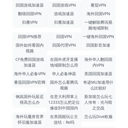
回国游戏加速器
回国游戏VPN
番茄VPN
翻墙回国VPN
游戏加速器
海外回国VPN
归雁VPN
归雁加速器
一键解除腾讯视
频地域限制
回国VPN推荐
回国VPN
一键海外回国VPN
国外如何看国内
回国代理VPN
回国影音加速
视频
CF免费回国游戏
在国外虎牙直播
海外华人翻回国
加速器
地域限制怎么用
内VPN
海外华人必备VPN
华人必备神器
美国回国加速器
番茄回国VPN官网
国外怎么看腾讯
奇迹MU加速用什
视频
么比较好
钢岚国外玩延迟
在意大利用掌上
新加坡怎么玩七
很高怎么办
12333怎么把定位
人传奇：光与暗
修改到中国国内
之交战
海外玩魔兽世界
在美国能玩公主
怎么玩Dive欧服
怀旧服加速器
连结：Re吗