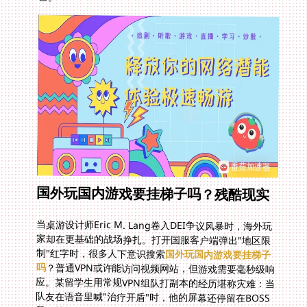
国外玩国内游戏要挂梯子吗？残酷现实
当桌游设计师Eric M. Lang卷入DEI争议风暴时，海外玩
家却在更基础的战场挣扎。打开国服客户端弹出"地区限
制"红字时，很多人下意识搜索
国外玩国内游戏要挂梯子
吗
？普通VPN或许能访问视频网站，但游戏需要毫秒级响
应。某留学生用常规VPN组队打副本的经历堪称灾难：当
队友在语音里喊"治疗开盾"时，他的屏幕还停留在BOSS
释放技能的动画阶段。普通线路的随机丢包导致技能指令
丢失，而跨国路由的拥堵节点更让延迟飙到无法忍受的阈