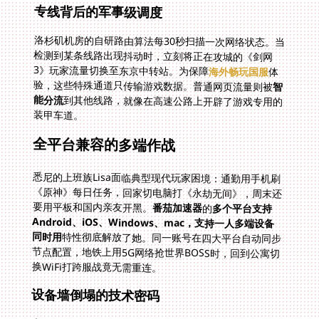
专线背后的军事级调度
洛杉矶机房的自研路由算法每30秒扫描一次网络状态。当
检测到某条线路出现抖动时，立刻将正在攻城的《剑网
3》玩家流量切换至东京中转站。为保障
海外畅玩国服
体
验，这些特殊通道只传输游戏数据。普通网页流量则被
智
能分流
到其他线路，就像在高速公路上开辟了游戏专用的
装甲车道。
全平台兼容的多端作战
悉尼的上班族Lisa面临典型现代玩家困境：通勤用手机刷
《原神》每日任务，回家切电脑打《永劫无间》，周末还
要用平板和国内亲友开黑。
番茄加速器
的
多个平台支持
Android、iOS、Windows、mac，支持一人多端设备
同时用
特性彻底解放了她。同一账号在四大平台自动同步
节点配置，地铁上用5G网络抢世界BOSS时，回到公寓切
换WiFi打跨服战竟无需重连。
设备墙倒塌的技术密码