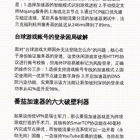
兰克福到杭州服务器的延迟从246ms降到了89ms。
台球游戏账号的登录困局破解
面对"台球游戏大师国外无法登陆怎么办"的问题，核心在
于身份验证服务器的穿透。这类休闲游戏常使用HTTPS协
议进行账号校验，但海外IP容易被标记为风险登录。正确
的操作分三步：1.选择支持游戏账号专线的加速模式 2.固
定使用同一优质节点建立数字身份 3.开启加速器的DNS
防污染功能。实测显示该方法能让新加坡到深圳的登录成
功率从42%提升至98%。
番茄加速器的六大破壁利器
如果说传统VPN是瑞士军刀，那么番茄加速器就是为跨境
游戏打造的手术刀。其独有的SmarTCP协议能在40毫秒
内完成节点择优，而智能流量分流系统可以一边开着《永
劫无间》国服，一边保持YouTube直播的流畅。当你在加
拿大温哥华使用100M独享带宽时，《逆水寒》的帧率波