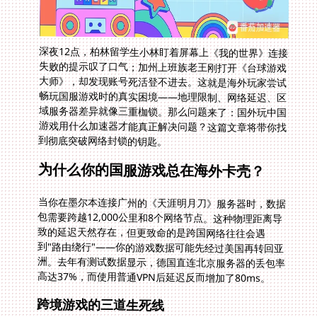
深夜12点，柏林留学生小林盯着屏幕上《我的世界》连接
失败的提示叹了口气；加州上班族老王刚打开《台球游戏
大师》，却发现账号死活登不进去。这就是海外玩家尝试
畅玩国服游戏时的真实困境——地理限制、网络延迟、区
域服务器差异就像三重枷锁。那么问题来了：国外玩中国
游戏用什么加速器才能真正解决问题？这篇文章将带你找
到彻底突破网络封锁的钥匙。
为什么你的国服游戏总在海外卡壳？
当你在墨尔本连接广州的《天涯明月刀》服务器时，数据
包需要跨越12,000公里和8个网络节点。这种物理距离导
致的延迟天然存在，但更致命的是跨国网络往往会遇
到"路由绕行"——你的游戏数据可能先经过美国再转回亚
洲。去年有测试数据显示，德国直连北京服务器的丢包率
高达37%，而使用普通VPN后延迟反而增加了80ms。
跨境游戏的三道生死线