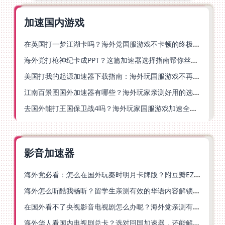
加速国内游戏
在英国打一梦江湖卡吗？海外党国服游戏不卡顿的终极解法
海外党打枪神纪卡成PPT？这篇加速器选择指南帮你丝滑上分
美国打我的起源加速器下载指南：海外玩国服游戏不再卡的终极方案
江南百景图国外加速器有哪些？海外玩家亲测好用的选择与避坑指南
去国外能打王国保卫战4吗？海外玩家国服游戏加速全攻略（附公主连结幻想江湖实测）
影音加速器
海外党必看：怎么在国外玩秦时明月卡牌版？附豆瓣EZCast地区限制破解法
海外怎么听酷我畅听？留学生亲测有效的华语内容解锁指南
在国外看不了央视影音电视剧怎么办呢？海外党亲测有效的回国加速方案
海外华人看国内电视剧总卡？选对回国加速器，还能解决菲律宾打不开反诈中心的问题