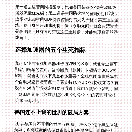
第一道是运营商网络限制，比如英国某些ISP会主动降级
游戏流量优先级；第二道是中国防火墙的智能识别系统，
近期对未加密的UDP协议传输打击尤为严格；第三道是游
戏厂商自身的反加速机制，像《永劫无间》就会封禁异常
登录IP段。只有同时突破这三重封锁，才能实现真正的游
戏自由。
选择加速器的五个生死指标
真正专业的游戏加速器和普通VPN的区别，就像专业赛车
和家用轿车的差距。当你因为《原神》卡顿错过BOSS大
招时，就会明白以下几点有多重要：全球智能路由系统能
否自动规避拥堵节点？是否支持TCP/UDP双协议穿透？有
没有针对热门游戏定制专用通道？我们在测试中发现，同
一款加速器在《英雄联盟》和《剑网3》中的表现可能相
差40ms以上。
德国连不上我的世界的破局方案
以"在德国打不开我的世界（PC版）怎么办"这个典型问题
为例，多数玩家的错误是直接启用全局代理。正确做法
是：1.选择加速器的智能模式识别游戏进程 2.手动指定支
持Mojang服务的上海或北京节点 3.通过TCP端口优先建
立稳定连接。某款具备智能流量分流的加速器测试中，法