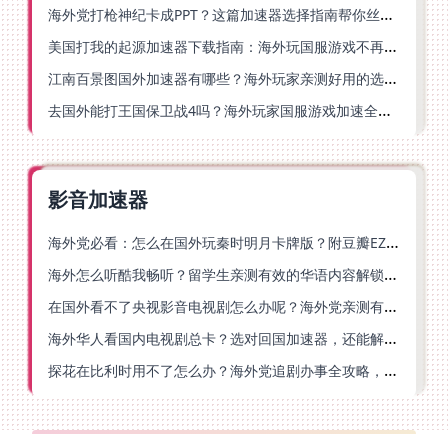
海外党打枪神纪卡成PPT？这篇加速器选择指南帮你丝滑上分
美国打我的起源加速器下载指南：海外玩国服游戏不再卡的终极方案
江南百景图国外加速器有哪些？海外玩家亲测好用的选择与避坑指南
去国外能打王国保卫战4吗？海外玩家国服游戏加速全攻略（附公主连结幻想江湖实测）
影音加速器
海外党必看：怎么在国外玩秦时明月卡牌版？附豆瓣EZCast地区限制破解法
海外怎么听酷我畅听？留学生亲测有效的华语内容解锁指南
在国外看不了央视影音电视剧怎么办呢？海外党亲测有效的回国加速方案
海外华人看国内电视剧总卡？选对回国加速器，还能解决菲律宾打不开反诈中心的问题
探花在比利时用不了怎么办？海外党追剧办事全攻略，选对加速器就够了