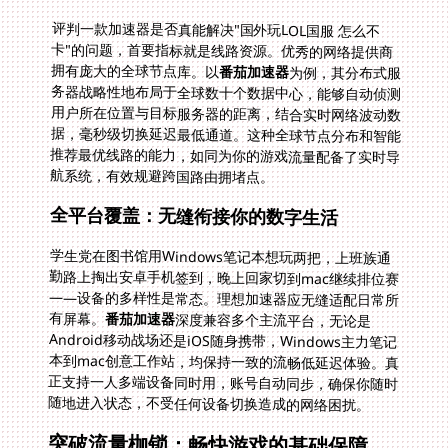
评判一款加速器是否真能解决"国外玩LOL国服 怎么不
卡"的问题，首要指标就是线路资源。优秀的网络提供商
拥有庞大的全球节点库。以
番茄加速器
为例，其分布式服
务器战略性地布局于全球数十个数据中心，能够自动侦测
用户所在位置与目标服务器的距离，结合实时网络波动数
据，毫秒级切换延迟最低通道。这种全球节点分布和智能
推荐最优线路的能力，如同为你的游戏流量配备了实时导
航系统，有效规避跨国路由拥堵点。
全平台覆盖：无缝衔接你的数字生活
学生党在图书馆用Windows笔记本想玩两把，上班族通
勤路上掏出安卓手机签到，晚上回家切到mac继续排位赛
——设备的多样性是常态。理想加速器应无缝适配日常所
有屏幕。
番茄加速器
深度兼容多个主流平台，无论是
Android移动战场还是iOS随身携带，Windows主力笔记
本到mac创意工作站，均保持一致的流畅低延迟体验。真
正支持一人多端设备同时用，账号自动同步，确保你随时
随地进入状态，不受任何设备切换造成的网络困扰。
突破流量枷锁：畅快游戏的基础保障