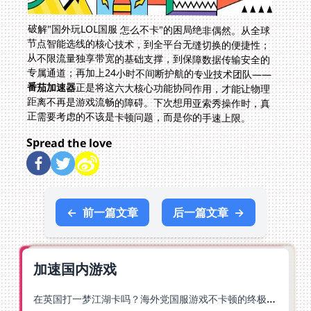
破解"国外玩LOL国服 怎么不卡"的困局绝非偶然。从全球
节点智能选线的核心技术，到全平台无缝切换的便捷性；
从不限流量独享带宽的基础支撑，到保障数据传输安全的
专属通道；再加上24小时不间断护航的专业技术团队——
番茄加速器
正是将这六大核心功能协同作用，才能让物理
距离不再是游戏流畅的障碍。下次想用亚索秀操作时，真
正需要考虑的不该是卡顿问题，而是你的手速上限。
Spread the love
←
前一篇文章
后一篇文章
→
加速国内游戏
在英国打一梦江湖卡吗？海外党国服游戏不卡顿的终极解法