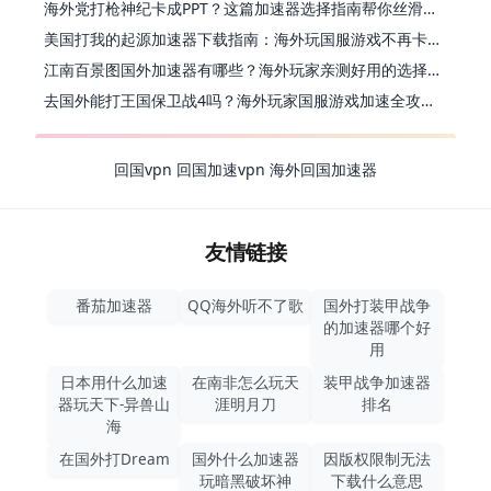
海外党打枪神纪卡成PPT？这篇加速器选择指南帮你丝滑上分
美国打我的起源加速器下载指南：海外玩国服游戏不再卡的终极方案
江南百景图国外加速器有哪些？海外玩家亲测好用的选择与避坑指南
去国外能打王国保卫战4吗？海外玩家国服游戏加速全攻略（附公主连结幻想江湖实测）
回国vpn
回国加速vpn
海外回国加速器
友情链接
番茄加速器
QQ海外听不了歌
国外打装甲战争
的加速器哪个好
用
日本用什么加速
在南非怎么玩天
装甲战争加速器
器玩天下-异兽山
涯明月刀
排名
海
在国外打Dream
国外什么加速器
因版权限制无法
玩暗黑破坏神
下载什么意思