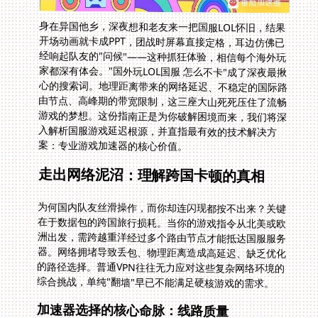
身在异国他乡，深夜想和老友来一把国服LOL怀旧，结果
开场动画就卡成PPT，团战时屏幕直接定格，耳边仿佛已
经响起队友的"问候"——这种抓狂体验，相信每个海外玩
家都深有体会。"国外玩LOL国服 怎么不卡"成了深夜最揪
心的搜索词。地理距离带来的网络延迟、不稳定的国际路
由节点、高峰期的带宽限制，这三座大山死死压住了流畅
游戏的梦想。这份指南正是为你破解困境而来，我们将深
入解析国服游戏延迟根源，并直指最有效的技术解决方
案：专业游戏加速器的核心价值。
走出网络泥沼：理解跨国卡顿的真相
为何国内队友丝滑操作，而你却连闪现都按不出来？关键
在于数据包的跨国旅行损耗。当你的游戏指令从北美或欧
洲出发，需跨越重洋经过多个路由节点才能抵达国服服务
器。网络拥堵导致丢包、物理距离造成高延迟、缺乏优化
的路径选择。普通VPN往往无力应对这些复杂网络环境的
综合挑战，单纯"翻墙"早已不能满足硬核游戏的需求。
加速器选择的核心命脉：线路质量