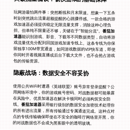
玩网游最怕两件事：突然断线和月末限速。想象一下五杀
时刻突然跳出流量超额提醒的心跳骤停感。一款合格的游
戏加速器必须提供稳定无限流量支撑，消除这种心理负
担。但单纯不限量还不够，关键在于"智能分流"。
番茄加
速器
能识别游戏、影音、下载等不同数据类型，自动将游
戏流量优先分配到回国游戏加速专线上。这条专线为你保
留独享100M带宽通道，如同游戏数据的VIP快车道，即使
你同时开着视频直播或后台下载大文件，也不会抢占游戏
包的传输资源。
隐蔽战场：数据安全不容妥协
使用公共WiFi时遭遇《英雄联盟》账号异常登录提醒？公
用网络环境中，你的游戏账号密码、对战数据都可能暴露
在风险中。优质加速器在解决卡顿同时必须构筑安全防
线。
番茄加速器
采用银行级别的数据安全加密技术处理你
的所有进出流量，所有传输通过专属通道完成。这种点对
点的专线传输确保即使在不安全的咖啡厅网络里开黑，你
的对战数据也不会成为黑客眼中的透明玻璃。