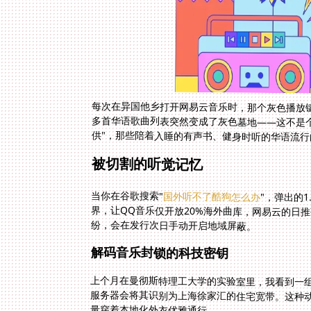
每次在异国他乡打开网易云音乐时，那个灰色播放键
多首华语歌曲列表突然变成了灰色墓地——这不是
供"，那些陪着入睡的有声书、健身时听的华语流行
被切割的听觉记忆
当你在谷歌搜索"
国外听不了酷狗怎么办
"，弹出的
界，让QQ音乐仅
纷，会在发行次日手动开启地域屏蔽。
解码音乐封锁的科技密钥
上个月在曼彻斯特理工大学的实验室里，我看到一
服务器会将其识别为上海徐家汇的住宅宽带。这种动
量穿着本地化外衣优雅通行。