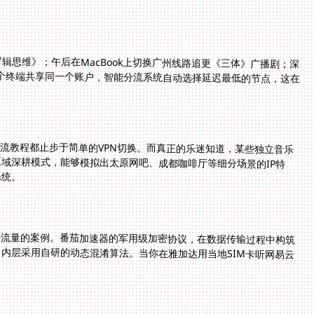
辑思维》；午后在MacBook上切换广州线路追更《三体》广播剧；深
。三个终端共享同一个账户，智能分流系统自动选择延迟最低的节点，这在
主流教程都止步于简单的VPN切换。而真正的乐迷知道，某些独立音乐
特定区域开放数字专辑预售。番茄加速器的区域深耕模式，能够模拟出太原网吧、成都咖啡厅等细分场景的IP特
系统。
劫持流量的案例。番茄加速器的军用级加密协议，在数据传输过程中构筑
量，内层采用自研的动态混淆算法。当你在雅加达用当地SIM卡听网易云