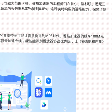
略，导致大范围卡顿。番茄加速器的工程师们在首尔、洛杉矶、悉尼三
频流的丢包率从37%降到0.8%。这种实时响应的运维能力，保障了除
PN的共享带宽可能让音质倒退到MP3时代。番茄加速器的独享100M光
其影音加速专线，能智能识别播放器协议优先级，让《郭德纲相声集》