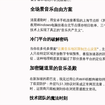
全场景音乐自由方案
清晨通勤时，用安卓手机连接番茄的上海节点听《罗
夜用Windows电脑挂着台北节点缓存明日歌单
技术上实现了真正的"音乐共产主义"。
冷门平台的破解密码
当你在多伦多搜索"
豆瓣音乐地区限制怎么设置
"，
人只在
征，这种地理精度甚至骗过了部分票务平台的定位
加密隧道里的音乐圣殿
在新加坡的星巴克，我见过用公共WiFi听酷狗被
了双层防护：外层TLS1.3协议封装成正常网页流
时，运营商只能检测到你在浏览普通图文资讯。
技术团队的魔法时刻