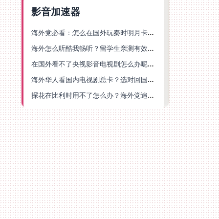
影音加速器
海外党必看：怎么在国外玩秦时明月卡牌版？附豆瓣EZCast地区限制破解法
海外怎么听酷我畅听？留学生亲测有效的华语内容解锁指南
在国外看不了央视影音电视剧怎么办呢？海外党亲测有效的回国加速方案
海外华人看国内电视剧总卡？选对回国加速器，还能解决菲律宾打不开反诈中心的问题
探花在比利时用不了怎么办？海外党追剧办事全攻略，选对加速器就够了