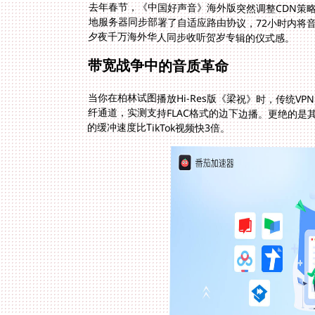
去年春节，《中国好声音》海外版突然调整CDN策
地服务器同步部署了自适应路由协议，72小时内将音
夕夜千万海外华人同步收听贺岁专辑的仪式感。
带宽战争中的音质革命
当你在柏林试图播放Hi-Res版《梁祝》时，传统V
纤通道，实测支持FLAC格式的边下边播。更绝的是
的缓冲速度比TikTok视频快3倍。