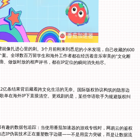
就像扎进心里的刺。3个月前刚来到悉尼的小米发现，自己收藏的600
个案。全球数百万留学生和海外工作者都在经历着音乐审美的"文化断
曲、做饭时放的相声评书，都在IP定位的瞬间消失殆尽。
1.2亿条结果背后藏着跨文化生活的无奈。国际版权协议构筑的隐形边
开放20%海外曲库，网易云的日推歌单在海外IP下直接清空。更戏剧的是，某些华语歌手为规避版权纠
组有趣的数据包追踪：当使用番茄加速器的游戏专线时，网易云的鉴权
态IP伪装技术正在重塑数字边疆——不是用蛮力突破，而是让数据流