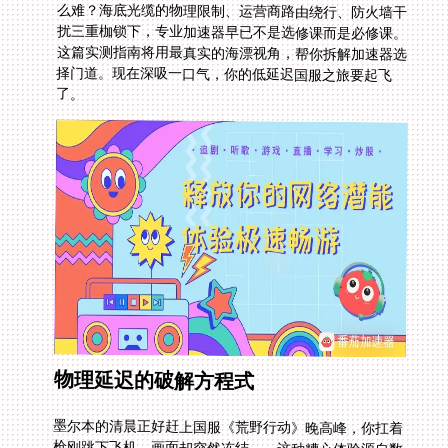
了。
物理延迟的破解方程式
墨尔本的清晨正好赶上国服《荒野行动》晚高峰，你扛着
枪刚跳下飞机，画面却突然冻结——这种糟心体验源自数
据包在太平洋底兜了18,000公里的圈子。当本地网络节点
与上海服务器之间隔着12个中转路由，每个节点增加5%
丢包率，《少女乐团派对》的Perfect判定就永远遥不可
及。更残酷的是晚间用网高峰期，留学生公寓的公用带宽
被视频流量挤占，游戏数据包直接卡在传输队列里等"过