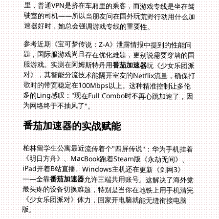
速器好时，她总会强调游戏专线的重要性。
参考近期《宝可梦传说：Z-A》泄露情报中提到的性能问
题，国际服游戏尚且存在优化难题，更别说需要穿墙的国
服游戏。实测在阿姆斯特丹用
番茄加速器
玩《少女乐团派
对》，其智能分流技术能隔开室友的Netflix流量，确保打
歌时的带宽稳定在100Mbps以上。这种精准控制让多伦
多的Ling感叹："现在Full Combo时不再心跳加速了，因
为网络终于不抽风了"。
番茄加速器的实战赋能
柏林留学生公寓最近流传着个"四屏传说"：华为手机挂着
《明日方舟》、MacBook跑着Steam版《永劫无间》、
iPad开着B站直播、Windows主机还在更新《剑网3》
——全靠
番茄加速器
允许三端共用账号。这解决了海外党
最头疼的设备切换难题，特别是当你在地铁上用手机清完
《少女乐团派对》体力，回家开电脑就能无缝衔接电脑
版。