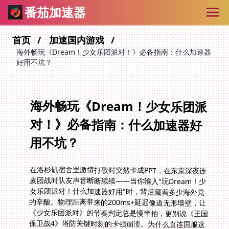
番茄加速器
首页
加速国内游戏
海外畅玩《Dream！少女乐团派对！》必备指南：什么加速器
好用不坑？
海外畅玩《Dream！少女乐团派
对！》必备指南：什么加速器好
用不坑？
在洛杉矶宿舍里激情打歌时突然卡成PPT，在东京深夜连
麦团战时队友声音断断续续——当你输入"玩Dream！少
女乐团派对！什么加速器好用"时，背后藏着多少海外党
的辛酸。物理距离带来的200ms+延迟像道无形墙壁，让
《少女乐团派对》的节奏判定总是慢半拍，更别说《王国
保卫战4》塔防关键时刻的卡顿崩溃。为什么直连国服这
么难？海底光缆的物理限制、运营商路由绕行、防火墙干
扰三重枷锁下，专业加速器早已不是选修课而是必修课。
这篇实测指南将用最真实的海漂视角，帮你拆解加速器选
择门道。现在深吸一口气，你的低延迟国服之旅要起飞