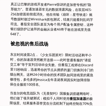
真正让巴黎的游戏开发者Pierre惊讶的是加密专线的"隐
形能力"。普通加速器常见的数据泄露风险，在双层AES-
256加密面前彻底消失。他在传输《崩坏：星穹铁道》账
号数据时做过Wireshark抓包测试，结果只能看到乱码字
符流。番茄安全团队甚至为每个用户配备专属密钥，这种
银行级防护让迪拜的金融从业者Ali终于敢在游戏里充值
648了。
被忽视的售后战场
东京时间凌晨2点，《少女乐团派对》限时活动还剩半小
时，你的加速器突然断开连接——此时普通客服的"请提
交工单"等于宣判活动毕业失败。但番茄工程师在Discord
里15秒响应，迅速将你的节点从拥挤的厦门切换到冷门的
烟台网关。这种24小时待命的技术团队如同游戏里的紧急
修理包，多伦多的Jessica去年圣诞夜就因实时故障排除
保住全服前100排名。
当首尔的电竞战队为《无畏契约》国服集训搭建网络时，
他们做了项关键测试：模拟千人同时使用
番茄加速器
的极
限场景。结果服务器带宽在分流机制下始终控制在70%负
荷线内，智能路由像交通AI般把《王国保卫战4》的游戏
流量分配到专属通道。这种工业级稳定性让战队经理在采
访中直言："职业选手最怕不可控因素，而这套系统把变