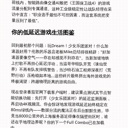
量压到了最低"。
你的低延迟游戏生活图鉴
回到最初那个问题：玩Dream！少女乐团派对！什么加
速器好用？伦敦的乐器店老板Mike总结得很精辟："好加
速器要像空气——存在却感觉不到存在"。当新加坡地铁
上打歌不再担心延迟浮动，当温哥华组队开荒《诛仙世
界》不再有队友掉线警告，当沙特石油工程师深夜打《荒
野行动》压枪稳如本地...这些碎片最终拼出海外游戏党的
终极渴望：跨越物理距离的游戏自由。
现在登录番茄官网下载客户端时，建议重点测试其节点智
能切换功能：先打开《少女乐团派对》的延迟监测面板，
再启动4K视频流。你会惊讶地发现游戏延迟始终稳定在
80ms绿线内——数据分流的魔法正在后台默默生效。毕
竟当8000公里外的上海服务器近得像在隔壁街区时，谁
还在乎地理边界呢？你的下一个Full Combo已在加载
中。