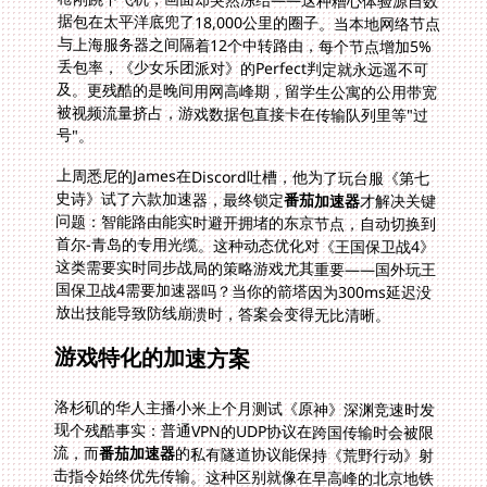
号"。
上周悉尼的James在Discord吐槽，他为了玩台服《第七
史诗》试了六款加速器，最终锁定
番茄加速器
才解决关键
问题：智能路由能实时避开拥堵的东京节点，自动切换到
首尔-青岛的专用光缆。这种动态优化对《王国保卫战4》
这类需要实时同步战局的策略游戏尤其重要——国外玩王
国保卫战4需要加速器吗？当你的箭塔因为300ms延迟没
放出技能导致防线崩溃时，答案会变得无比清晰。
游戏特化的加速方案
洛杉矶的华人主播小米上个月测试《原神》深渊竞速时发
现个残酷事实：普通VPN的UDP协议在跨国传输时会被限
流，而
番茄加速器
的私有隧道协议能保持《荒野行动》射
击指令始终优先传输。这种区别就像在早高峰的北京地铁
里，普通VPN是挤在车厢里的乘客，而游戏专线是坐在驾
驶室的司机——所以当朋友问在国外玩荒野行动用什么加