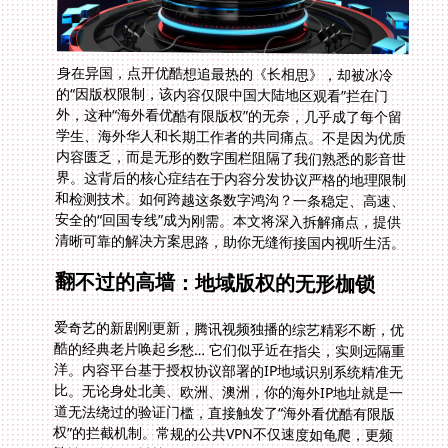
身在异国，点开优酷想追最热的《长相思》，却被冰冷
的“因版权限制，该内容仅限中国大陆地区观看”拦在门
外，这种“海外看优酷有限版权”的无奈，几乎成了每个留
学生、海外华人和长期工作者的共同痛点。不是因为优质
内容匮乏，而是无形的数字围栏阻隔了我们熟悉的影音世
界。这背后的核心症结在于内容分发协议严格的地理限制
和检测技术。如何跨越这条数字鸿沟？一条稳定、高速、
安全的“回国专线”成为刚需。本文将深入拆解痛点，提供
清晰可靠的解决方案思路，助你无缝衔接国内视听生活。
翻不过的高墙：地域版权的无形枷锁
爱奇艺的新剧刚更新，腾讯视频独播的综艺精彩不断，优
酷的经典老片唤起乡愁… 它们似乎近在指尖，实则远隔重
洋。内容平台基于授权协议部署的IP地域识别系统精准无
比。无论身处北美、欧洲、澳洲，你的海外IP地址就是一
道无法绕过的验证门槛，直接触发了“海外看优酷有限版
权”的拦截机制。常规的公共VPN不仅速度如龟爬，更频
繁被平台识别封禁，让你与心仪的剧集、直播、游戏国服