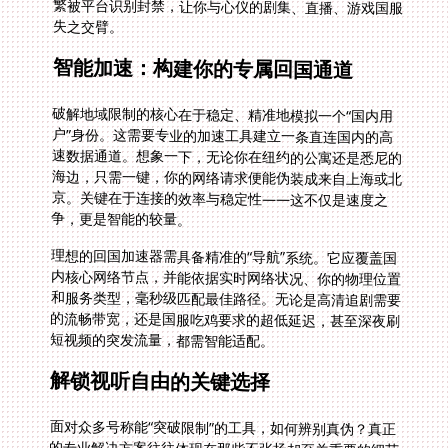
失之交臂。
智能加速：构建你的专属回国通道
破解地域限制的核心在于稳定、精准地模拟一个“国内用
户”身份。这需要专业的加速工具建立一条直连国内的高
速数据通道。想象一下，无论你在纽约的公寓还是悉尼的
海边，只需一键，你的网络请求便能伪装成来自上海或北
京。关键在于连接的效率与稳定性——这不仅是速度之
争，更是智能的较量。
理想的回国加速器需具备精准的“导航”系统。它应覆盖国
内核心网络节点，并能依据实时网络状况、你的物理位置
和服务类型，毫秒级匹配最佳路径。无论是高清追剧需要
的流畅带宽，还是国服吃鸡要求的超低延迟，甚至深夜刷
短视频的突发流量，都需智能适配。
解锁视听自由的关键选择
面对众多号称能“突破限制”的工具，如何辨别真伪？真正
的专业解决方案往往体现在那些不张扬却至关重要的细节
里。首先看覆盖能力。优质的回国加速网络必定在骨干网
城市广布节点，形成高速稳定的传输网。同时，它必须理
解不同应用的需求差异。优酷的高清视频对带宽要求苛
刻，腾讯视频的热剧更新依赖稳定不卡顿的数据流，网易
云音乐的畅听则需要持续低资源占用，而王者荣耀国服开