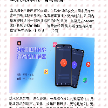
当地域不再是内容的枷锁，生活会悄然改变。周末用海外
家中电视流畅播放国内体育赛事直播的激情时刻，和国内
朋友即时追同一部热播综艺的讨论共鸣，甚至是在Steam
国区抢购游戏的畅快——这些曾经因“海外看优酷有限版
权”而放弃的微小时刻被一一拾回。
技术的意义在于弥合距离。一条精心设计的数据通道，足
以让熟悉的语言、文化、娱乐回归日常。无论是追剧、游
戏、社交还是聆听乡音，它构建的不只是网络加速器，更
是慰藉思乡之情的精神桥梁。当速度、稳定、安全与陪伴
交织，那份独在异乡的孤独感，终将被屏幕那端的温暖光