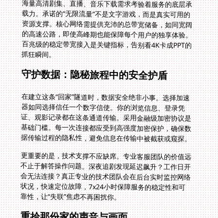
海量高清剧集、直播、音乐下载需求考验着服务的底层承
载力。承诺的“无限流量”不是文字游戏，而是真实可用的
资源支撑。核心网络需提供充沛的总带宽储备，如同宽阔
的高速公路，即使高峰期也能保障每个用户的独享体验。
百兆级的稳定带宽接入是关键指标，告别看4K卡成PPT的
抓狂瞬间。
守护数据：隐秘旅程中的安全护盾
在建立这条“回家”隧道时，数据安全绝非小事。选择加速
器如同选择信任一个数字信使。你的浏览信息、登录凭
证、观影记录都在这条通道传输。采用金融级加密协议是
基础门槛。每一次连接都应受到高强度加密保护，确保数
据传输过程的隐私性，避免信息在传输中被截获或窥探。
更重要的是，技术支撑不应缺席。专业客服团队的价值远
不止于解答操作问题。深夜追剧发现延迟飙升？工作日开
会无法连接？真正专业的技术团队会在后台实时监控网络
状况，快速定位故障，7x24小时保障服务的稳定性和可
靠性，让“失联”焦虑不再困扰你。
重拾那份家的声音与画面