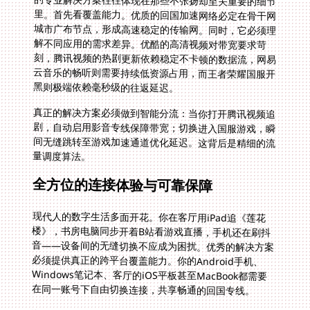
黑则极端依赖毫秒级的往返延迟。
真正的解决方案必须做到智能分流：当你打开腾讯视频追
剧，自动启用影音专线保障带宽；切换进入国服游戏，瞬
间无缝跳转至游戏加速通道优化延迟。这背后是精细的流
量调度算法。
全方位的连接体验与可靠保障
现代人的数字生活多面开花。你在客厅用iPad追《莲花
楼》，书房电脑同步开着B站看游戏直播，手机还在刷抖
音——设备间的无缝切换不应成为困扰。优秀的解决方案
必须提供真正的跨平台覆盖能力。你的Android手机、
Windows笔记本、客厅的iOS平板甚至MacBook都需要
在同一账号下自由切换连接，共享畅通的回国专线。