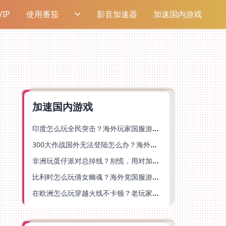
IP
使用番茄
影音加速器
加速国内游戏
加速国内游戏
印度怎么玩全民突击？海外玩家国服游戏加速器终极指南（附原神延迟优化+精灵之境加速器选择）
300大作战国外无法登陆怎么办？海外玩家国服畅玩终极指南（附实测推荐）
非洲玩蛋仔派对总掉线？别慌，用对加速器就能丝滑开跑！
比利时怎么玩倩女幽魂？海外党国服游戏加速避坑指南（附实测推荐）
在欧洲怎么玩穿越火线不卡顿？老玩家亲测有效的加速器选择指南