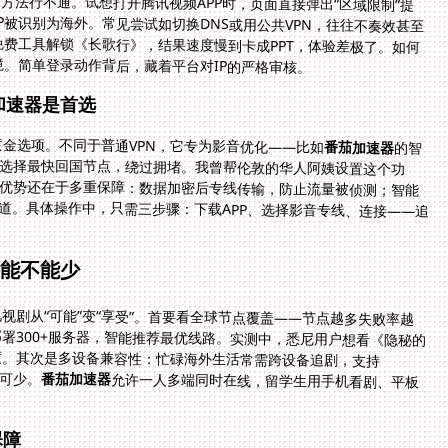
方法行不通。试想打开腾讯视频APP时，页面直接弹出“区域限制”提
被识别为海外。常见尝试如切换DNS或用公共VPN，往往不奏效甚至
费工具解锁《长歌行》，结果速度慢到卡成PPT，体验差极了。如何
。简单登录动作背后，藏着平台对IP的严格审核。
加速器是首选
金选项。不同于普通VPN，它专为影音优化——比如
番茄加速器
的智
能推荐最优线路。想象你点击“播放”时，加速器自动选择最快回国节点，绕过拥堵。我曾帮伦敦的华人阿姨设置这个功
能，她追《甄嬛传》再也不担心“正在转圈”了。核心优势还在于多重保障：数据加密后专线传输，防止流量被侦测；智能
分流技术确保即使高峰期，带宽稳定如专享100M通道。具体操作中，只需三步骤：下载APP、选择影音专线、连接——追
功能不能少
视剧从“可能”变“享受”。首要看全球节点覆盖——节点越多失败率越
署300+服务器，智能推荐最优线路。实测中，悉尼用户想看《隐秘的
加载无缝过渡。其次是多设备兼容性：忙碌海外生活常需跨设备追剧，支持
不可少。
番茄加速器
允许一人多端同时在线，留学生用手机看剧、平板
保障