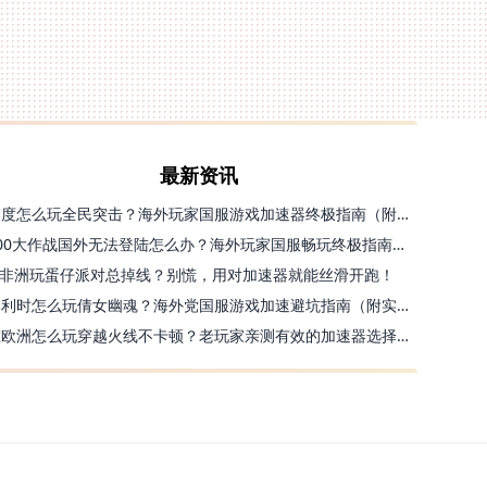
最新资讯
印度怎么玩全民突击？海外玩家国服游戏加速器终极指南（附原神延迟优化+精灵之境加速器选择）
300大作战国外无法登陆怎么办？海外玩家国服畅玩终极指南（附实测推荐）
非洲玩蛋仔派对总掉线？别慌，用对加速器就能丝滑开跑！
比利时怎么玩倩女幽魂？海外党国服游戏加速避坑指南（附实测推荐）
在欧洲怎么玩穿越火线不卡顿？老玩家亲测有效的加速器选择指南