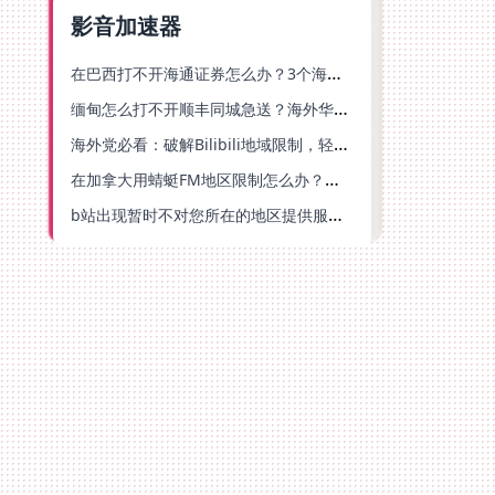
影音加速器
在巴西打不开海通证券怎么办？3个海外生活痛点的统一解决方案
缅甸怎么打不开顺丰同城急送？海外华人必备的回国加速指南（附B站会员游戏解决方案）
海外党必看：破解Bilibili地域限制，轻松追剧听歌还能流畅理财的实用指南
在加拿大用蜻蜓FM地区限制怎么办？海外党亲测有效的回国加速方案
b站出现暂时不对您所在的地区提供服务怎么回事？海外党亲测有效的回国加速方案