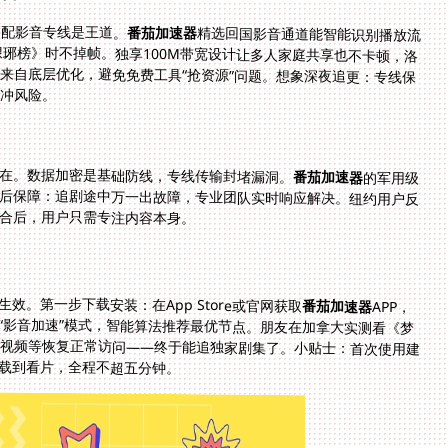
搭配影音专线是王道。
番茄加速器
精选回国影音通道能智能识别播放流
量，区分普通浏览——这种智能分流确保追4K版《琅琊榜》时不掉帧。独享100M带宽设计让多人家庭共享也不卡顿，洛
杉矶的全家看春晚视频，如同本地直播。带宽稳定性来自底层优化，避免免费工具“抢资源”问题。想象深夜追更：专线保
缓冲风险。
在。数据加密是基础防线，专线传输封堵漏洞。
番茄加速器
的军用级
协议，让海外华人追热门剧时账号零风险。别忘了售后保障：追剧途中万一出故障，专业团队实时响应解决。纽约用户反
合后，用户只需专注内容本身。
。第一步下载安装：在App Store或官网获取
番茄加速器
APP，
支持多系统无需折腾。第二步配置专线：启动后选择“影音加速”模式，智能算法推荐最优节点。朋友在加拿大实测看《梦
华录》，连接时间短于10秒。第三步登录平台：腾讯视频等恢复正常访问——终于能追独家剧集了。小贴士：首次使用建
载到看片，全程不超五分钟。