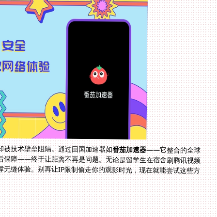
却被技术壁垒阻隔。通过回国加速器如
番茄加速器
——它整合的全球
节点分布、多端支持、无限流量专线、安全加密与售后保障——终于让距离不再是问题。无论是留学生在宿舍刷腾讯视频
新番，还是海外家庭共享中秋晚会，核心功能默默支撑无缝体验。别再让IP限制偷走你的观影时光，现在就能尝试这些方