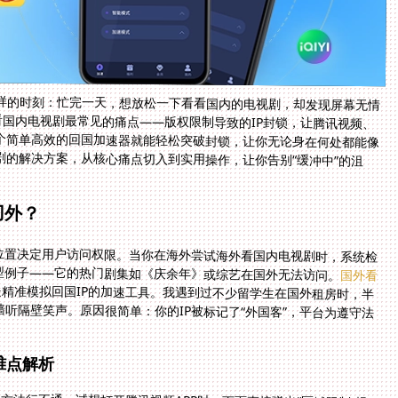
样的时刻：忙完一天，想放松一下看看国内的电视剧，却发现屏幕无情
看国内电视剧最常见的痛点——版权限制导致的IP封锁，让腾讯视频、
个简单高效的回国加速器就能轻松突破封锁，让你无论身在何处都能像
剧的解决方案，从核心痛点切入到实用操作，让你告别“缓冲中”的沮
门外？
位置决定用户访问权限。当你在海外尝试海外看国内电视剧时，系统检
型例子——它的热门剧集如《庆余年》或综艺在国外无法访问。
国外看
而是精准模拟回国IP的加速工具。我遇到过不少留学生在国外租房时，半
屈就像隔着一堵墙听隔壁笑声。原因很简单：你的IP被标记了“外国客”，平台为遵守法
难点解析