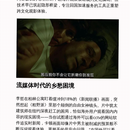
跨文化观影体验。
流媒体时代的乡愁困境
李哲在柏林公寓盯着缓冲到18%的《新闻联播》画面，突
然想起《粗野派》里那个颠倒的自由女神镜头。片中犹太
建筑师在纽约深夜赶工的困局，恰似海外用户观看国内内
容的现实困境——当你试图通过海外可以看cctv的网站软
件追实时新闻，卡顿画面却像片中男主被削减的预算般不
断压缩观看体验。更棘手的是安全问题，"在国外可以看
国内的视频app吗安全吗"已成海外社群的常见焦虑。普
通代理的薄弱加密可能让用户数据成为透明靶标，犹若片