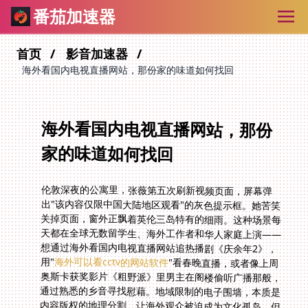
番茄加速器
首页
影音加速器
海外看国内电视直播网站，那份家的味道如何找回
海外看国内电视直播网站，那份
家的味道如何找回
伦敦深夜的公寓里，张薇第五次刷新视频页面，屏幕弹
出"该内容仅限中国大陆地区观看"的灰色提示框。她苦笑
关掉页面，窗外正飘着英伦三岛特有的细雨。这种场景每
天都在全球无数留学生、海外工作者和华人家庭上演——
想通过海外看国内电视直播网站追热播剧《庆余年2》，
用"
海外可以看cctv的网站软件
"看春晚直播，或者像上周
奥斯卡获奖影片《粗野派》里男主在阁楼偷听广播那般，
通过熟悉的乡音寻找慰藉。地域限制的电子围墙，本质是
内容版权的地理分割，让海外观众被迫成为文化孤岛。但
技术早已筑起隐形桥梁，专注回国加速服务的工具正重塑