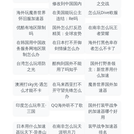
修改到中国国内
之交战
海外玩魔兽世界
在美国能玩公主
怎么玩Dive欧服
怀旧服加速器
连结：Re吗
优酷有地区限制
国外怎么打反恐
在南非怎么玩王
吗
精英：全球攻势
者荣耀
在韩国用中国政
在日本打不开御
海外打黑色幸存
务服务网地区限
剑情缘怎么办
者怎么不卡了
制怎么办
台湾怎么玩塔防
酷狗到国外不能
国外打野兽领
之光
用了吗知乎
主：新世界用什
么加速
澳洲打sky光·遇怎
在马来西亚打不
魔兽世界国外加
么才能不卡
开守望先锋怎么
速器
办
印度怎么玩帝王·
QQ海外听不了歌
国外打装甲战争
三国
的加速器哪个好
用
日本用什么加速
在南非怎么玩天
装甲战争加速器
器玩天下-异兽山
涯明月刀
排名