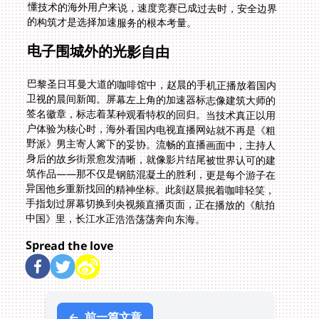
的构筑才是选择加速服务的根本考量。
电子围城外的光影自由
巴黎圣日耳曼大道的咖啡馆中，赵晨的手机正播放着国内
卫视的晨间新闻。屏幕左上角的加速器标志像建筑大师的
签名徽章，标志着某种观看特权的回归。当技术真正以用
户体验为核心时，海外看国内电视直播网站就不再是《粗
野派》男主寄人篱下的妥协。流畅的直播画面中，主持人
身后的故乡街景愈发清晰，就像影片结尾被世界认可的建
筑作品——那不仅是钢筋混凝土的胜利，更是每个游子在
异国他乡重新找回的精神坐标。此刻赵晨抿着咖啡轻笑，
手指划过屏幕切换到央视频直播页面，正在播放的《航拍
中国》里，长江水正浩浩荡荡奔向东海。
Spread the love
←
前一篇文章