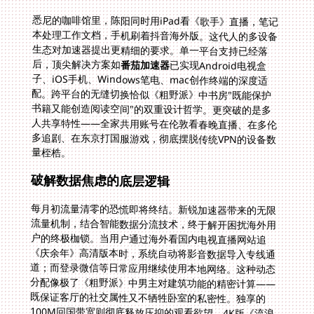
悉尼的咖啡馆里，陈阳同时用iPad看《歌手》直播，笔记
本处理工作文档，手机刷着抖音海外版。这代人的多设备
生态对加速器提出更精细的要求。单一平台支持已经落
后，顶尖解决方案如
番茄加速器
已实现Android电视盒
子、iOS手机、Windows笔电、mac创作终端的深度适
配。跨平台的无缝切换恰似《粗野派》中书房"既能保护
书籍又能创造阅读空间"的双重设计哲学。更突破的是多
人共享特性——全家共用账号在伦敦看春晚直播、在多伦
多追剧、在东京打国服游戏，彻底摆脱传统VPN的设备数
量桎梏。
破解数据焦虑的底层逻辑
每月初流量清零的恐慌即将终结。新锐加速器带来的无限
流量机制，结合智能数据分流技术，终于解开困扰海外用
户的终极枷锁。当用户通过海外看国内电视直播网站追
《庆余年》高清版本时，系统自动将影音数据导入专线通
道；而登录微信等日常应用继续使用本地网络。这种动态
分配像极了《粗野派》中男主对建筑功能的精密计算——
既保证客厅的社交属性又不牺牲卧室的私密性。独享的
100M回国带宽则彻底释放压抑的观看欲望，4K版《流浪