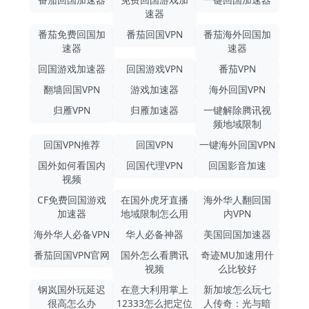
速器
番茄免费回国加
番茄回国VPN
番茄海外回国加
速器
速器
回国游戏加速器
回国游戏VPN
番茄VPN
翻墙回国VPN
游戏加速器
海外回国VPN
归雁VPN
归雁加速器
一键解除腾讯视
频地域限制
回国VPN推荐
回国VPN
一键海外回国VPN
国外如何看国内
回国代理VPN
回国影音加速
视频
CF免费回国游戏
在国外虎牙直播
海外华人翻回国
加速器
地域限制怎么用
内VPN
海外华人必备VPN
华人必备神器
美国回国加速器
番茄回国VPN官网
国外怎么看腾讯
奇迹MU加速用什
视频
么比较好
钢岚国外玩延迟
在意大利用掌上
新加坡怎么玩七
很高怎么办
12333怎么把定位
人传奇：光与暗