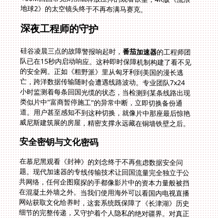
地球2》的太空镜头终于不再布满马赛克。
深夜工程师的守护
硅谷凌晨三点的故障警报响起时，
番茄加速器
的工程师团
队已在15秒内启动响应。这种即时保障机制构建了看不见
的安全网。正如《粗野派》里从匈牙利到美国的漫长逃
亡，跨洋数据传输随时会遭遇线路波动。专业团队7x24
小时监测着每条回国光缆的状态，当检测到某条线路出现
类似片中"富商暂停施工"的异常中断，立即切换备份通
道。用户甚至感知不到这种切换，就像片中那座最后惊艳
威尼斯建筑展的房屋，精密支撑永远藏在铜墙铁壁之后。
安全密钥与文化密码
在慕尼黑观看《封神》的刘念终于不再焦虑数据安全问
题。现代加速器的专线传输技术让回国流量完全独立于公
共网络，任何企图窥探的手都像影片中的资本力量般被挡
在混凝土外墙之外。当我们使用海外可以看国内电视直播
网站获取文化给养时，这套系统既保障了《长津湖》历史
细节的完整传递，又守护着个人隐私的绝对疆界。对真正
懂技术的海外用户来说，速度竞赛已成过去时，安全边界