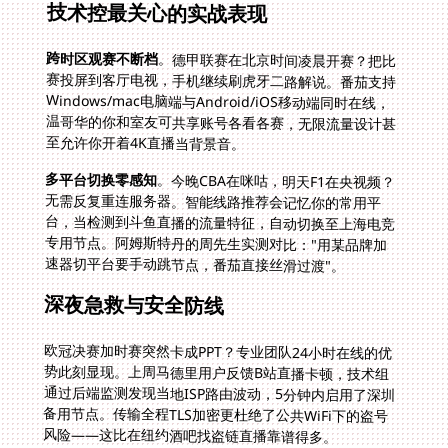
技术控最关心的实战表现
跨时区观赛不断档
。德甲联赛在北京时间凌晨开赛？把比
赛投屏到客厅电视，手机继续刷虎牙二路解说。番茄支持
Windows/mac电脑端与Android/iOS移动端同时在线，
温哥华的你和室友可共享账号各看各赛，无限流量设计甚
至允许你开着4K直播当背景音。
多平台切换零感知
。今晚CBA在咪咕，明天F1在央视频？
无需反复重连服务器。智能线路推荐会记忆你的常用平
台，当检测到斗鱼直播的流量特征，自动切换至上海电竞
专用节点。阿姆斯特丹的周先生实测对比："用某品牌加
速器切平台要手动跳节点，番茄直接丝滑过渡"。
深夜急救与安全防线
欧冠决赛加时赛突然卡成PPT？专业团队24小时在线的优
势此刻显现。上周马德里用户反馈B站直播卡顿，技术组
通过后端监测发现当地ISP路由波动，5分钟内启用了深圳
备用节点。传输全程TLS加密更杜绝了公共WiFi下的盗号
风险——这比在纽约酒吧找盗链直播靠谱得多。