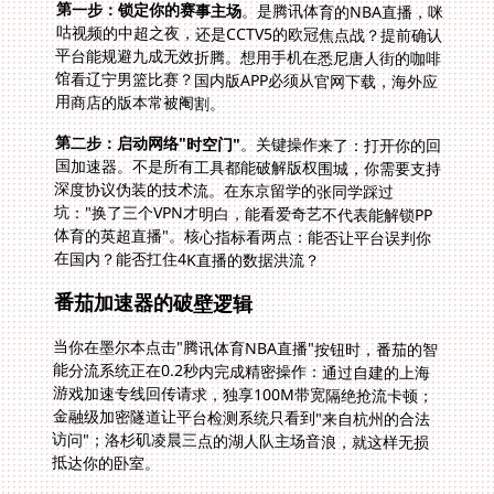
第一步：锁定你的赛事主场
。是腾讯体育的NBA直播，咪
咕视频的中超之夜，还是CCTV5的欧冠焦点战？提前确认
平台能规避九成无效折腾。想用手机在悉尼唐人街的咖啡
馆看辽宁男篮比赛？国内版APP必须从官网下载，海外应
用商店的版本常被阉割。
第二步：启动网络"时空门"
。关键操作来了：打开你的回
国加速器。不是所有工具都能破解版权围城，你需要支持
深度协议伪装的技术流。在东京留学的张同学踩过
坑："换了三个VPN才明白，能看爱奇艺不代表能解锁PP
体育的英超直播"。核心指标看两点：能否让平台误判你
在国内？能否扛住4K直播的数据洪流？
番茄加速器的破壁逻辑
当你在墨尔本点击"腾讯体育NBA直播"按钮时，番茄的智
能分流系统正在0.2秒内完成精密操作：通过自建的上海
游戏加速专线回传请求，独享100M带宽隔绝抢流卡顿；
金融级加密隧道让平台检测系统只看到"来自杭州的合法
访问"；洛杉矶凌晨三点的湖人队主场音浪，就这样无损
抵达你的卧室。