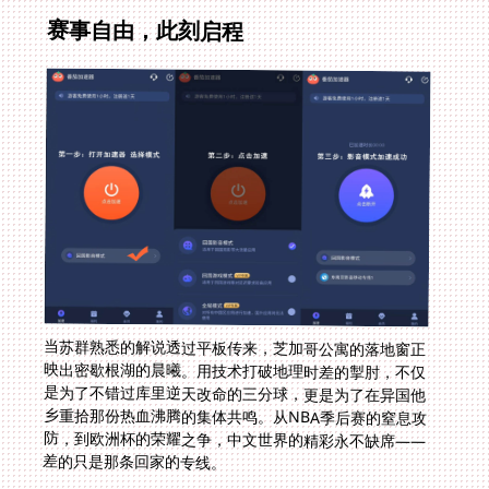
赛事自由，此刻启程
当苏群熟悉的解说透过平板传来，芝加哥公寓的落地窗正
映出密歇根湖的晨曦。用技术打破地理时差的掣肘，不仅
是为了不错过库里逆天改命的三分球，更是为了在异国他
乡重拾那份热血沸腾的集体共鸣。从NBA季后赛的窒息攻
防，到欧洲杯的荣耀之争，中文世界的精彩永不缺席——
差的只是那条回家的专线。