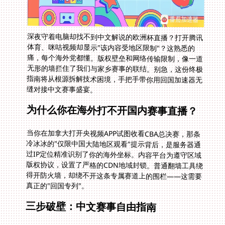
深夜守着电脑却找不到中文解说的欧洲杯直播？打开腾讯
体育、咪咕视频却显示"该内容受地区限制"？这熟悉的
痛，每个海外党都懂。版权壁垒和网络传输限制，像一道
无形的墙拦住了我们与家乡赛事的联结。别急，这份终极
指南将从根源拆解技术困境，手把手带你用回国加速器无
缝对接中文赛事盛宴。
为什么你在海外打不开国内赛事直播？
当你在加拿大打开央视频APP试图收看CBA总决赛，那条
冷冰冰的"仅限中国大陆地区观看"提示背后，是服务器通
过IP定位精准识别了你的海外坐标。内容平台为遵守区域
版权协议，设置了严格的CDN地域封锁。普通翻墙工具绕
得开防火墙，却绕不开这条专属赛道上的围栏——这需要
真正的"回国专列"。
三步破壁：中文赛事自由指南