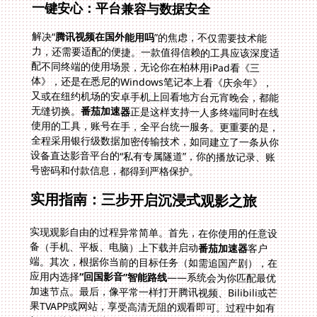
一键安心：平台兼容与数据安全
解决“
腾讯视频在国外能用吗
”的焦虑，不仅需要技术能
力，还需要适配的便捷。一款值得信赖的工具应该深度适
配不同终端的使用场景，无论你在柏林用iPad看《三
体》，还是在悉尼的Windows笔记本上看《庆余年》，
又或在纽约机场的安卓手机上回看地方台元宵晚会，都能
无缝切换。
番茄加速器
正是这样支持一人多终端同时在线
使用的工具，账号在手，全平台统一服务。更重要的是，
全程采用银行级数据加密传输技术，如同建立了一条从你
设备直达影音平台的“私有专属隧道”，你的播放记录、账
号密码和付款信息，都得到严格保护。
实用指南：三步开启沉浸式观影之旅
实现观影自由的过程异常简单。首先，在你使用的任意设
备（手机、平板、电脑）上下载并启动
番茄加速器
客户
端。其次，根据你当前的目标任务（如需追国产剧），在
应用内选择
“回国影音”智能路线
——系统会为你匹配最优
加速节点。最后，像平常一样打开腾讯视频、Bilibili或芒
果TVAPP或网站，享受高清无阻的观看即可。过程中如有
任何连接疑问或线路建议，可随时联系7x24小时在线的
技术支持，专业团队将快速解决你的疑惑，让观看始终畅