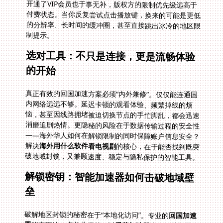
制提示。
选对工具：不只是连接，更是流畅体验
的开始
真正有效的回国加速方案必须“内外兼修”。仅仅能连通国
内网络远远不够。延迟卡顿的观看体验、频繁掉线的烦
恼，甚至因线路拥堵被迫切换节点的手忙脚乱，都会迅速
消磨追剧热情。更隐秘的风险在于数据传输过程的安全性
——海外华人如何在解锁限制的同时保障账户信息安全？
解决
海外用什么软件看电视剧
的核心，在于能否找到既突
破地域封锁，又兼顾速度、稳定与隐私保护的智能工具。
解锁密钥：智能加速器如何击破地域壁
垒
破解地区封锁的秘密在于“本地化访问”。专业的
回国加速