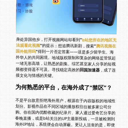
身处异国他乡，打开视频网站却看到
"
b站您所在的地区无
法观看此视频
"
的提示；想追腾讯新剧，搜索
"
腾讯视频在
国外能用吗
"
得到一片否定答案——这是多少留学生、海
外华人的共同困境。地域版权限制和复杂的网络监管筑起
一堵无形高墙，让熟悉的剧集、综艺甚至家人分享的短视
频都变得遥不可及。寻找稳定高效的
回国加速器
，成了连
接文化与情感的关键。
为何熟悉的平台，在海外成了“禁区”？
不是平台故意拒绝海外用户，根源在于内容版权的地域性
划分。影视作品在不同区域的播放权往往被多家公司分
购。你在国内优酷收藏的纪录片、家人通过爱奇艺分享的
春晚直播，或是b站关注的UP主最新投稿，一旦被检测到
海外IP地址，系统便会自动屏蔽。更让人沮丧的是，即便
开通了VIP会员也于事无补，版权方的限制优先级远高于
付费状态。当你反复尝试点击播放键，换来的可能是更低
的分辨率、长时间的缓冲圈，甚至直接跳出冰冷的地区限