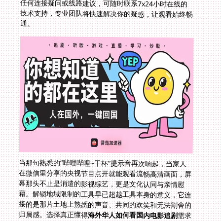
通。
当那句熟悉的“哔哩哔哩~干杯”提示音再次响起，当家人
在微信里分享的央视节目点开就能观看流畅高清画面，屏
幕那头不止是消遣的影视综艺，更是文化认同与亲情慰
藉。解锁地域限制的工具早已超越工具本身的意义，它连
接的是那片土地上熟悉的声音、共同的欢笑和无法割舍的
归属感。选择真正懂得
海外华人如何看国内电影追剧
需求
的服务，就是选择在万里之外，把这份归属感牢牢握在手