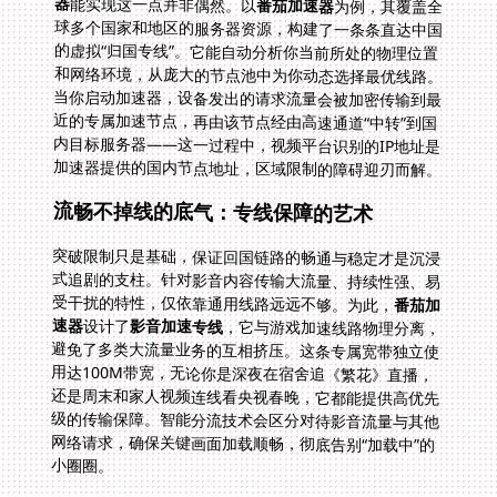
器
能实现这一点并非偶然。以
番茄加速器
为例，其覆盖全
球多个国家和地区的服务器资源，构建了一条条直达中国
的虚拟“归国专线”。它能自动分析你当前所处的物理位置
和网络环境，从庞大的节点池中为你动态选择最优线路。
当你启动加速器，设备发出的请求流量会被加密传输到最
近的专属加速节点，再由该节点经由高速通道“中转”到国
内目标服务器——这一过程中，视频平台识别的IP地址是
加速器提供的国内节点地址，区域限制的障碍迎刃而解。
流畅不掉线的底气：专线保障的艺术
突破限制只是基础，保证回国链路的畅通与稳定才是沉浸
式追剧的支柱。针对影音内容传输大流量、持续性强、易
受干扰的特性，仅依靠通用线路远远不够。为此，
番茄加
速器
设计了
影音加速专线
，它与游戏加速线路物理分离，
避免了多类大流量业务的互相挤压。这条专属宽带独立使
用达100M带宽，无论你是深夜在宿舍追《繁花》直播，
还是周末和家人视频连线看央视春晚，它都能提供高优先
级的传输保障。智能分流技术会区分对待影音流量与其他
网络请求，确保关键画面加载顺畅，彻底告别“加载中”的
小圈圈。