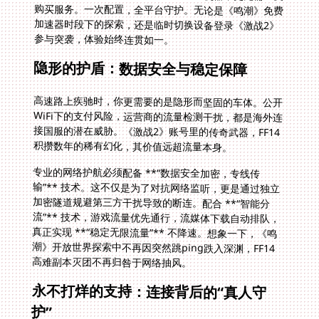
参与突袭，体验始终连贯如一。
隐形的护盾：数据安全与稳定保障
高速路上疾驰时，你更需要的是隐形而坚固的车体。公开
WiFi下的支付风险，运营商的流量检测干扰，都是海外连
接国服的潜在威胁。《激战2》账号里的传奇武器，FF14
积攒数年的稀有幻化，其价值远超流量本身。
专业的网络护航必须配备 **“数据安全加密，专线传
输”** 技术。这不仅是为了对抗网络监听，更是通过独立
加密隧道规避第三方干扰导致的断连。配合 **“智能分
流”** 技术，游戏流量优先通行，流媒体下载自动排队，
真正实现 **“稳定无限流量”** 不降速。想象一下，《鸣
潮》开放世界探索中不再因突然跳ping跌入深渊，FF14
高难副本灭团不再归咎于网络抽风。
永不打烊的支持：连接背后的“真人守
护”