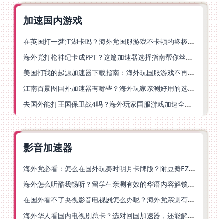
加速国内游戏
在英国打一梦江湖卡吗？海外党国服游戏不卡顿的终极解法
海外党打枪神纪卡成PPT？这篇加速器选择指南帮你丝滑上分
美国打我的起源加速器下载指南：海外玩国服游戏不再卡的终极方案
江南百景图国外加速器有哪些？海外玩家亲测好用的选择与避坑指南
去国外能打王国保卫战4吗？海外玩家国服游戏加速全攻略（附公主连结幻想江湖实测）
影音加速器
海外党必看：怎么在国外玩秦时明月卡牌版？附豆瓣EZCast地区限制破解法
海外怎么听酷我畅听？留学生亲测有效的华语内容解锁指南
在国外看不了央视影音电视剧怎么办呢？海外党亲测有效的回国加速方案
海外华人看国内电视剧总卡？选对回国加速器，还能解决菲律宾打不开反诈中心的问题