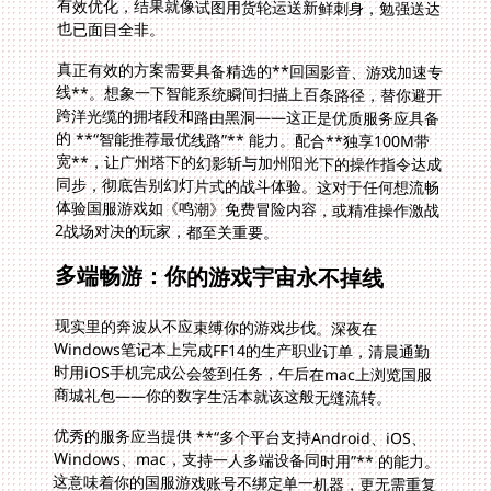
也已面目全非。
真正有效的方案需要具备精选的**回国影音、游戏加速专
线**。想象一下智能系统瞬间扫描上百条路径，替你避开
跨洋光缆的拥堵段和路由黑洞——这正是优质服务应具备
的 **“智能推荐最优线路”** 能力。配合**独享100M带
宽**，让广州塔下的幻影斩与加州阳光下的操作指令达成
同步，彻底告别幻灯片式的战斗体验。这对于任何想流畅
体验国服游戏如《鸣潮》免费冒险内容，或精准操作激战
2战场对决的玩家，都至关重要。
多端畅游：你的游戏宇宙永不掉线
现实里的奔波从不应束缚你的游戏步伐。深夜在
Windows笔记本上完成FF14的生产职业订单，清晨通勤
时用iOS手机完成公会签到任务，午后在mac上浏览国服
商城礼包——你的数字生活本就该这般无缝流转。
优秀的服务应当提供 **“多个平台支持Android、iOS、
Windows、mac，支持一人多端设备同时用”** 的能力。
这意味着你的国服游戏账号不绑定单一机器，更无需重复
购买服务。一次配置，全平台守护。无论是《鸣潮》免费
加速器时段下的探索，还是临时切换设备登录《激战2》