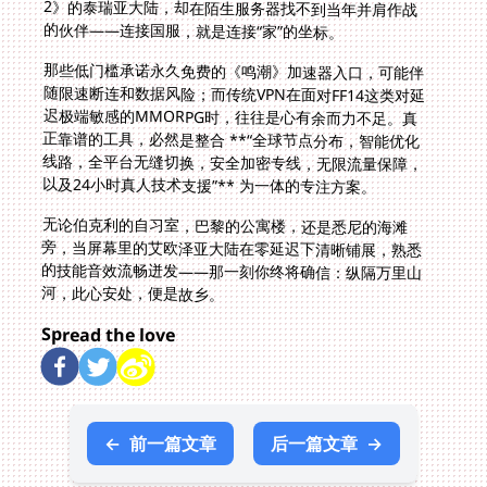
的伙伴——连接国服，就是连接“家”的坐标。
那些低门槛承诺永久免费的《鸣潮》加速器入口，可能伴
随限速断连和数据风险；而传统VPN在面对FF14这类对延
迟极端敏感的MMORPG时，往往是心有余而力不足。真
正靠谱的工具，必然是整合 **“全球节点分布，智能优化
线路，全平台无缝切换，安全加密专线，无限流量保障，
以及24小时真人技术支援”** 为一体的专注方案。
无论伯克利的自习室，巴黎的公寓楼，还是悉尼的海滩
旁，当屏幕里的艾欧泽亚大陆在零延迟下清晰铺展，熟悉
的技能音效流畅迸发——那一刻你终将确信：纵隔万里山
河，此心安处，便是故乡。
Spread the love
←
前一篇文章
后一篇文章
→