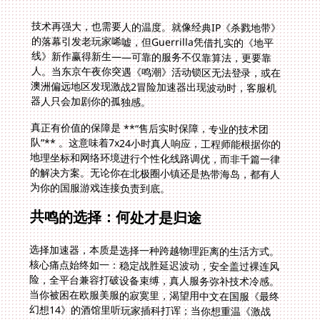
技术再强大，也需要人的温度。就像经典IP《杀戮地带》
的落幕引发老玩家唏嘘，但Guerrilla凭借扎实的《地平
线》新作赢得新生——可靠的服务不仅靠算法，更要靠
人。当东京午夜你突遇《鸣潮》活动锁区无法登录，或在
澳洲偏远地区发现激战2冒险加速器出现波动时，客服机
器人只会加剧你的孤独感。
真正有价值的保障是 **“售后实时保障，专业的技术团
队”** 。这意味着7x24小时真人响应，工程师能根据你的
地理坐标和网络环境进行个性化线路调优，而非千篇一律
的解决方案。无论你在北极圈小镇还是热带海岛，都有人
为你的国服游戏连接负责到底。
共鸣的选择：何处才是归途
选择加速器，本质是选择一种跨越物理距离的生活方式。
核心痛点始终如一：稳定战胜延迟波动，安全盖过裸连风
险，全平台兼容打破设备束缚，真人服务弥补技术冷感。
当你被困在欧服美服的寂寞里，渴望用中文在国服《最终
幻想14》的酒馆里听玩家插科打诨；当你想重温《激战
2》的泰瑞亚大陆，却在陌生服务器找不到当年并肩作战