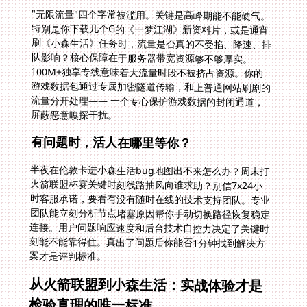
"无限流量"四个字常被滥用。关键是高峰期能不能硬气。
特别是你下载几个G的《一梦江湖》新资料片，或是通宵
刷《小森生活》任务时，流量是否真的不受掐、降速、排
队影响？核心保障在于服务器带宽资源够不够厚实。
100M+独享专线意味着大流量时段不被挤占资源。你的
游戏数据包通过专属加密隧道传输，和上普通网站刷剧的
流量分开处理—— 一个专心保护游戏数据的封闭通道，
屏蔽恶意嗅探干扰。
有问题时，活人在哪里等你？
半夜在伦敦卡进小森生活bug地图出不来怎么办？周末打
火箭联盟杯赛关键时刻线路抽风向谁求助？别信7x24小
时客服承诺，要看有没有随时在线的技术支持团队。专业
团队能立刻分析节点堵塞原因帮你手动切换路径恢复稳定
连接。用户问题响应速度和后台技术自控力决定了关键时
刻能不能靠得住。真出了问题后你能否1分钟找到解决方
案才是评判标准。
从火箭联盟到小森生活：实战体验才是
检验真理的唯一标准