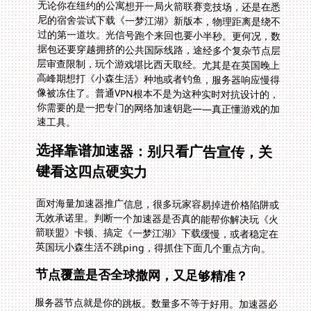
无论你在纽约的公寓想开一局火箭联赛竞技场，还是在悉
尼的宿舍尝试下载《一梦江湖》新版本，物理距离是绕不
过的第一道坎。光信号跑个来回也要小半秒。更何况，数
据包还要穿越拥挤的公共国际线路，途经多个复杂节点层
层审查限制，玩个游戏堪比西天取经。尤其是在英国晚上
高峰期想打《小森生活》种地或者钓鱼，服务器响应慢得
像被冻住了。普通VPN根本不是为这种实时对抗设计的，
你需要的是一把专门的网络加速钥匙——真正懂游戏的加
速工具。
选择靠谱加速器：别只看广告宣传，关
键看这四点硬实力
面对海量加速器推广信息，很多玩家容易掉进价格陷阱或
无效承诺里。判断一个加速器是否真的能帮你解决玩《火
箭联盟》卡顿、搞定《一梦江湖》下载缓慢，或者稳定在
英国玩小森生活不跳ping，得抓住下面几个重点方向。
节点覆盖是否全球撒网，又足够精准？
服务器节点就是你的跳板。数量多不等于好用。加速器必
须在玩家集中的区域（欧美、日韩、澳新、东南亚）部署
充足的自建节点，更要懂得哪条路去国服后台最近最稳。
想象一下：你在洛杉矶的宿舍打火箭联赛突然高延迟，系
统瞬间自动检测并切换到最优的回国专线。这种动态线路
分配能力远胜静态节点列表。专门针对《火箭联盟》《一
梦江湖》《小森生活》等热门国服的优化通道，能跳过国