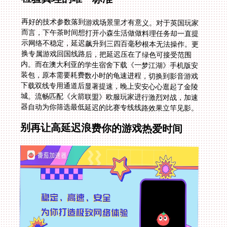
再好的技术参数落到游戏场景里才有意义。对于英国玩家
而言，下午茶时间想打开小森生活做做料理任务却一直提
示网络不稳定，延迟飙升到三四百毫秒根本无法操作。更
换专属游戏回国线路后，把延迟压在了绿色可接受范围
内。而在澳大利亚的学生宿舍下载《一梦江湖》手机版安
装包，原本需要耗费数小时的龟速进程，切换到影音游戏
下载双线专用通道后显著提速，晚上安安心心逛起了金陵
城。流畅匹配《火箭联盟》欧服玩家进行激烈对战，加速
器自动为你筛选最低延迟的比赛专线线路效果立竿见影。
别再让高延迟浪费你的游戏热爱时间