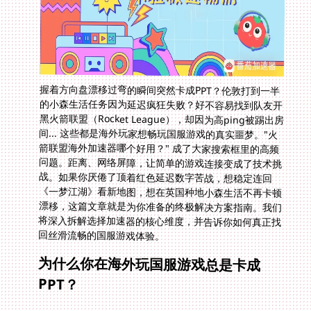
握着方向盘漂移过弯的瞬间突然卡成PPT？伦敦打到一半
的小森生活任务因为延迟疯狂失败？好不容易找到队友开
黑火箭联盟（Rocket League），却因为高ping被踢出房
间... 这些都是海外玩家想畅玩国服游戏的真实噩梦。"火
箭联盟海外加速器哪个好用？" 成了大家搜索框里的高频
问题。距离、网络屏障，让简单的游戏连接变成了技术挑
战。如果你厌倦了顶着红色延迟数字苦战，想稳定连回
《一梦江湖》看新地图，想在英国种地小森生活不再卡顿
漂移，这篇文章就是为你准备的终极解决方案指南。我们
将深入拆解选择加速器的核心维度，并告诉你如何真正找
回丝滑流畅的国服游戏体验。
为什么你在海外玩国服游戏总是卡成
PPT？