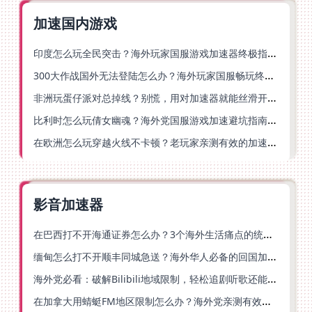
加速国内游戏
印度怎么玩全民突击？海外玩家国服游戏加速器终极指南（附原神延迟优化+精灵之境加速器选择）
300大作战国外无法登陆怎么办？海外玩家国服畅玩终极指南（附实测推荐）
非洲玩蛋仔派对总掉线？别慌，用对加速器就能丝滑开跑！
比利时怎么玩倩女幽魂？海外党国服游戏加速避坑指南（附实测推荐）
在欧洲怎么玩穿越火线不卡顿？老玩家亲测有效的加速器选择指南
影音加速器
在巴西打不开海通证券怎么办？3个海外生活痛点的统一解决方案
缅甸怎么打不开顺丰同城急送？海外华人必备的回国加速指南（附B站会员游戏解决方案）
海外党必看：破解Bilibili地域限制，轻松追剧听歌还能流畅理财的实用指南
在加拿大用蜻蜓FM地区限制怎么办？海外党亲测有效的回国加速方案