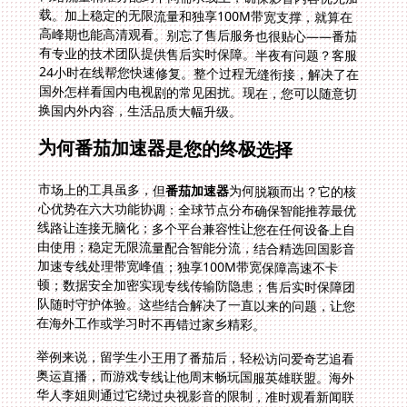
换国内外内容，生活品质大幅升级。
为何番茄加速器是您的终极选择
市场上的工具虽多，但
番茄加速器
为何脱颖而出？它的核
心优势在六大功能协调：全球节点分布确保智能推荐最优
线路让连接无脑化；多个平台兼容性让您在任何设备上自
由使用；稳定无限流量配合智能分流，结合精选回国影音
加速专线处理带宽峰值；独享100M带宽保障高速不卡
顿；数据安全加密实现专线传输防隐患；售后实时保障团
队随时守护体验。这些结合解决了一直以来的问题，让您
在海外工作或学习时不再错过家乡精彩。
举例来说，留学生小王用了番茄后，轻松访问爱奇艺追看
奥运直播，而游戏专线让他周末畅玩国服英雄联盟。海外
华人李姐则通过它绕过央视影音的限制，准时观看新闻联
播。数据安全加密更是关键，它避免潜在风险，让您安心