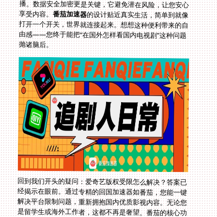
享受内容。
番茄加速器
的设计贴近真实生活，简单到就像
打开一个开关，世界就连接起来。想想这种便利带来的自
由感——您终于能把“在国外怎样看国内电视剧”这种问题
抛诸脑后。
回到我们开头的疑问：爱奇艺版权受限怎么解决？答案已
经揭示在眼前。通过专精的回国加速器如番茄，您能一键
解决平台限制问题，重新拥抱国内优质影视内容。无论您
是留学生或海外工作者，这都不再是奢望。番茄的核心功
能从智能路由到实时售后，提供全面保障。告别“央视影
音暂时不提供该时段内容”的遗憾吧——选择可靠工具，
让您的生活无缝连接故乡的文化气息。行动起来吧，开启