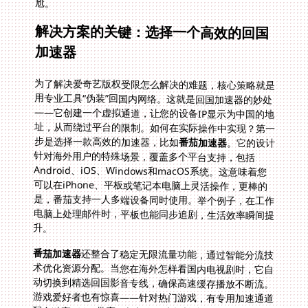
尬。
解决方案的关键：选择一个高效的回国
加速器
为了解决爱奇艺版权受限怎么解决的难题，核心策略就是
用专业工具“伪装”回国内网络。这就是回国加速器的妙处
——它创建一个虚拟通道，让您的设备IP显示为中国的地
址，从而绕过平台的限制。如何在实际操作中实现？第一
步是选择一款高效的加速器，比如
番茄加速器
。它的设计
针对海外用户的特殊场景，覆盖多个平台支持，包括
Android、iOS、Windows和macOS系统。这意味着您
可以在iPhone、平板或笔记本电脑上灵活操作，更棒的
是，番茄支持一人多端设备同时使用。举个例子，在工作
电脑上处理邮件时，平板也能同步追剧，生活效率瞬间提
升。
番茄加速器
还整合了稳定无限流量功能，通过智能分流技
术优化资源分配。当您在海外怎样看国内电视剧时，它自
动切换到精选回国影音专线，确保高速缓存播放不断流。
游戏爱好者也有惊喜——针对热门游戏，有专用加速通道
配合独享100M带宽。想想在周末轻松连接国内服务器打
一把游戏，画面流畅不卡顿。这种无限量和带宽保证是免
去“央视影音暂时不提供该时段内容”烦恼的核心。当然，