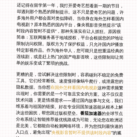
还记得在留学第一年，我打开爱奇艺想看新一期的节目，
却遇到那个熟悉的限制提示。这不只是爱奇艺的问题，许
多海外用户都会面对类似障碍。当你身在海外怎样看国内
电视剧？原本熟悉的国内平台，像央视影音突然提示“该
时段内容暂时不提供”，那种失落实在让人抓狂。原因很
简单：互联网服务基于地域授权，平台会根据您的IP地址
限制访问权限。版权方为了保护权益，只允许国内IP播放
特定影视作品。作为海外华人，您可能只是想重温经典的
连续剧，或是赶上热门的国产电影首映，这些限制却让简
单的娱乐变成了繁琐的挑战。
更糟的是，尝试解决这些限制时，容易碰到不稳定的免费
工具。它们经常断线、速度慢得像蜗牛爬行，或泄露您的
隐私数据。当你想
在国外怎样看国内电视剧
这种需求频繁
出现时，你需要的是一个可靠且安全的方案。这不仅仅是
技术问题，更是情感需求——通过国内故事与文化，我们
维系着与祖国的链接。好在专业回国加速器能从根本上解
决这些困扰，帮您跳过版权壁垒。
番茄加速器
的全球节点
分布系统让智能推荐最优线路成为可能，无论您在欧洲还
是北美，它都能自动检测网络环境，并为您找到最快速的
入口点，避免出现“
央视影音暂时不提供该时段内容
”的尴