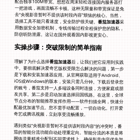
选择工具不能只看速度，安全防护很关键。
番茄加速器
采
用数据安全加密机制，专线传输过程全程保护您的隐私，
防窃听防泄露。这让在国外观看国内影视更安心。
实操步骤：突破限制的简单指南
理解了为什么选择
番茄加速器
后，让我们把它应用到实践
中。要彻底解决爱奇艺版权受限怎么解决的问题，第一步
是下载和安装加速器应用。从官网获取适用于Android、
iOS或Windows的版本，安装只需几分钟。下载后登录您
的账号，番茄支持一人多端设备同时连接，方便家庭或朋
友共享。第二步是启动加速选择回国线路。在这里，全球
节点分布的智能推荐发挥作用——软件扫描全网，快速分
配最优加速节点。您不需手动配置，一切自动化。打开爱
奇艺或腾讯视频，立刻享受流畅播放。
遇到类似“央视影音暂时不提供该时段内容”的冲突时，番
茄的智能分流功能自动处理重定向。智能分流的本质是将
网络流量精准分配到不同需求线上，确保影音内容优先加
载。加上稳定的无限流量和独享100M带宽支撑，就算在
高峰期也能高清观看。别忘了售后服务也很贴心——番茄
有专业的技术团队提供售后实时保障。半夜有问题？客服
24小时在线帮您快速修复。整个过程无缝衔接，解决了在
国外怎样看国内电视剧的常见困扰。现在，您可以随意切