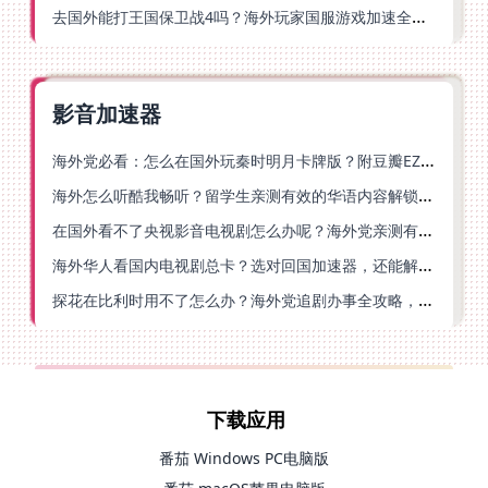
去国外能打王国保卫战4吗？海外玩家国服游戏加速全攻略（附公主连结幻想江湖实测）
影音加速器
海外党必看：怎么在国外玩秦时明月卡牌版？附豆瓣EZCast地区限制破解法
海外怎么听酷我畅听？留学生亲测有效的华语内容解锁指南
在国外看不了央视影音电视剧怎么办呢？海外党亲测有效的回国加速方案
海外华人看国内电视剧总卡？选对回国加速器，还能解决菲律宾打不开反诈中心的问题
探花在比利时用不了怎么办？海外党追剧办事全攻略，选对加速器就够了
下载应用
番茄 Windows PC电脑版