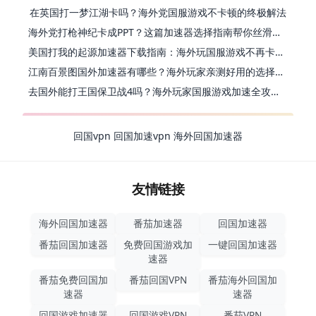
在英国打一梦江湖卡吗？海外党国服游戏不卡顿的终极解法
海外党打枪神纪卡成PPT？这篇加速器选择指南帮你丝滑上分
美国打我的起源加速器下载指南：海外玩国服游戏不再卡的终极方案
江南百景图国外加速器有哪些？海外玩家亲测好用的选择与避坑指南
去国外能打王国保卫战4吗？海外玩家国服游戏加速全攻略（附公主连结幻想江湖实测）
回国vpn
回国加速vpn
海外回国加速器
友情链接
海外回国加速器
番茄加速器
回国加速器
番茄回国加速器
免费回国游戏加
一键回国加速器
速器
番茄免费回国加
番茄回国VPN
番茄海外回国加
速器
速器
回国游戏加速器
回国游戏VPN
番茄VPN