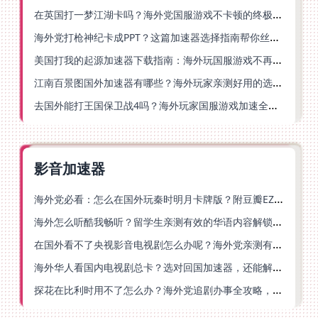
在英国打一梦江湖卡吗？海外党国服游戏不卡顿的终极解法
海外党打枪神纪卡成PPT？这篇加速器选择指南帮你丝滑上分
美国打我的起源加速器下载指南：海外玩国服游戏不再卡的终极方案
江南百景图国外加速器有哪些？海外玩家亲测好用的选择与避坑指南
去国外能打王国保卫战4吗？海外玩家国服游戏加速全攻略（附公主连结幻想江湖实测）
影音加速器
海外党必看：怎么在国外玩秦时明月卡牌版？附豆瓣EZCast地区限制破解法
海外怎么听酷我畅听？留学生亲测有效的华语内容解锁指南
在国外看不了央视影音电视剧怎么办呢？海外党亲测有效的回国加速方案
海外华人看国内电视剧总卡？选对回国加速器，还能解决菲律宾打不开反诈中心的问题
探花在比利时用不了怎么办？海外党追剧办事全攻略，选对加速器就够了