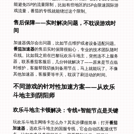
戏流量，番茄的专线就能绕过这个限制。
售后保障——实时解决问题，不耽误游戏时
间
加速器偶尔会出问题，比如节点维护或者设备适配问题。
番茄加速器
的售后实时保障很贴心，专业的技术团队随时
在线。比如我之前在巴黎玩欢乐斗地主，突然连不上服务
器，联系番茄客服后，几分钟就解决了——原来是节点临
时维护，客服帮我切换到备用节点，马上就能玩了。不像
其他加速器，客服要等半天，耽误了刷活动的时间。
不同游戏的针对性加速方案——从欢乐
斗地主到阴阳师
欢乐斗地主卡顿解决：专线+智能节点是关键
玩欢乐斗地主网络卡怎么办？其实步骤很简单：打开
番茄
加速器
，选欢乐斗地主的国服专线，它会自动匹配最优节
点。比如在多伦多的留学生，用番茄加速后，延迟从
150ms降到50ms，出牌再也不会延迟。还要注意设备后
台不要开太多占用带宽的应用，但番茄的智能分流会帮你
优先保障游戏流量，所以即使开了其他应用也没关系。另
外，如果你用的是笔记本，建议用有线网络连接，配合番