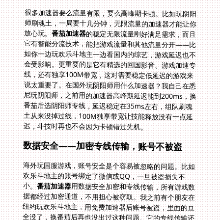
很多加速器要么流量有限，要么高峰期卡顿。比如玩阴阳
师刷魂土，一局要十几分钟，无限流量的加速器才能让你
放心玩。
番茄加速器
的稳定无限流量刚好满足需求，而且
它有智能分流技术，能把游戏流量和其他流量分开——比
如你一边玩欢乐斗地主一边看国内的综艺，游戏延迟也不
会受影响。更重要的是它有精选的回国影音、游戏加速专
线，还有独享100M带宽，这对需要稳定低延迟的游戏来
说太重要了。在国外玩阴阳师用什么加速器？我自己在悉
尼玩阴阳师，之前用的加速器高峰期延迟能到200ms，换
番茄后选阴阳师专线，延迟稳定在35ms左右，组队刷魂
土从来没掉过线，100M独享带宽让技能释放没有一点延
迟，斗技时再也不会因为卡顿错过先机。
数据安全——加密专线传输，账号不被盗
海外玩国服游戏，账号安全是个容易被忽略的问题。比如
欢乐斗地主的账号绑定了微信或QQ，一旦被盗损失不
小。
番茄加速器
用数据安全加密和专线传输，所有游戏数
据都经过加密通道，不用担心被窃取。我之前有个朋友在
纽约玩欢乐斗地主，用免费加速器后账号被盗，里面的豆
全没了，换番茄后再也没出过这种问题。它的专线传输还
能避免ISP的流量限制，比如有些地区的ISP会限速国际游