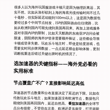
很多人以为海外玩国服游戏卡顿只是因为物理距离远，其
实不然。比如从洛杉矶到上海的海底光缆传输时间不过几
十毫秒，但实际延迟却能到100ms以上，这是因为数据包
要经过多个中间节点转发，ISP的国际路由往往绕路，比
如从欧洲到国内可能先绕到美国再回来。再加上游戏服务
器对非国内IP的限制，比如天天酷跑的东南亚IP访问会被
限速，阴阳师的海外IP登录需要额外验证，这些都会导致
卡顿或登录失败。玩欢乐斗地主时，即使是轻度游戏，也
需要实时同步牌局数据，一点点延迟都会影响体验，更别
说断线重连后错过关键出牌时机的情况了。
选加速器的关键指标——海外党必看的
实用标准
节点覆盖广不广？直接影响延迟高低
加速器的节点数量和分布直接决定了延迟的下限。比如在
伦敦玩欢乐斗地主，如果加速器没有欧洲节点，数据包只
能绕到美国再回国内，延迟自然高。
番茄加速器
的全球节
点分布很密，不管你在北美、欧洲还是东南亚，打开就能
看到附近的节点，它会智能推荐最优线路，不用你手动试
来试去。我之前在东京玩阴阳师，用其他加速器要切换五
六个节点才能找到合适的，换番茄后一秒匹配到东京的备