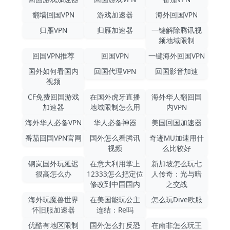
翻墙回国VPN
游戏加速器
海外回国VPN
归雁VPN
归雁加速器
一键解除腾讯视
频地域限制
回国VPN推荐
回国VPN
一键海外回国VPN
国外如何看国内
回国代理VPN
回国影音加速
视频
CF免费回国游戏
在国外虎牙直播
海外华人翻回国
加速器
地域限制怎么用
内VPN
海外华人必备VPN
华人必备神器
美国回国加速器
番茄回国VPN官网
国外怎么看腾讯
奇迹MU加速用什
视频
么比较好
钢岚国外玩延迟
在意大利用掌上
新加坡怎么玩七
很高怎么办
12333怎么把定位
人传奇：光与暗
修改到中国国内
之交战
海外玩魔兽世界
在美国能玩公主
怎么玩Dive欧服
怀旧服加速器
连结：Re吗
优酷有地区限制
国外怎么打反恐
在南非怎么玩王