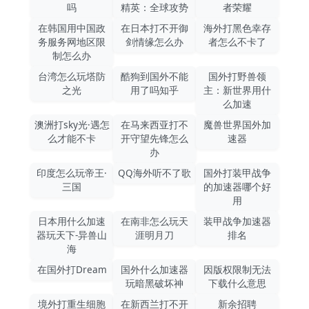
吗
精英：全球攻势
者荣耀
在韩国用中国政
在日本打不开御
海外打黑色幸存
务服务网地区限
剑情缘怎么办
者怎么不卡了
制怎么办
台湾怎么玩塔防
酷狗到国外不能
国外打野兽领
之光
用了吗知乎
主：新世界用什
么加速
澳洲打sky光·遇怎
在马来西亚打不
魔兽世界国外加
么才能不卡
开守望先锋怎么
速器
办
印度怎么玩帝王·
QQ海外听不了歌
国外打装甲战争
三国
的加速器哪个好
用
日本用什么加速
在南非怎么玩天
装甲战争加速器
器玩天下-异兽山
涯明月刀
排名
海
在国外打Dream
国外什么加速器
因版权限制无法
玩暗黑破坏神
下载什么意思
境外打重生细胞
在新西兰打不开
新余招聘