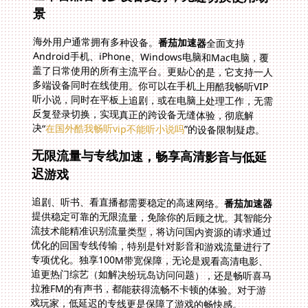
景
海外用户通常拥有多种设备。
番茄加速器
全面支持
Android手机、iPhone、Windows电脑和Mac电脑，覆
盖了日常使用的所有主流平台。更贴心的是，它支持一人
多端设备同时在线使用。你可以在手机上用酷我畅听VIP
听小说，同时在平板上追剧，或在电脑上处理工作，无需
反复登录切换，实现真正的跨设备无缝体验，彻底解
决“
在国外酷我畅听vip不能听小说吗
”的设备限制疑虑。
无限流量与专线加速，畅享高清影音与低延
迟游戏
追剧、听书、看直播都需要稳定的高速网络。
番茄加速器
提供稳定可靠的无限流量，免除你的后顾之忧。其智能分
流技术能精准识别流量类型，将访问国内资源的请求通过
优化的回国专线传输，特别是针对影音和游戏流量进行了
专项优化。独享100M带宽保障，无论是观看高清电影、
追更热门综艺（如解决纷玩岛访问问题），还是畅听喜马
拉雅FM的有声书，都能获得流畅不卡顿的体验。对于游
戏玩家，低延迟的专线更是保障了游戏的畅快感。