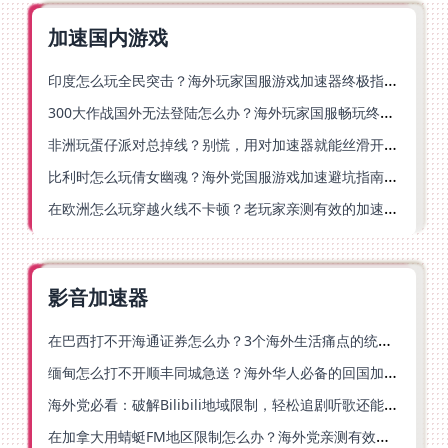
加速国内游戏
印度怎么玩全民突击？海外玩家国服游戏加速器终极指南（附原神延迟优化+精灵之境加速器选择）
300大作战国外无法登陆怎么办？海外玩家国服畅玩终极指南（附实测推荐）
非洲玩蛋仔派对总掉线？别慌，用对加速器就能丝滑开跑！
比利时怎么玩倩女幽魂？海外党国服游戏加速避坑指南（附实测推荐）
在欧洲怎么玩穿越火线不卡顿？老玩家亲测有效的加速器选择指南
影音加速器
在巴西打不开海通证券怎么办？3个海外生活痛点的统一解决方案
缅甸怎么打不开顺丰同城急送？海外华人必备的回国加速指南（附B站会员游戏解决方案）
海外党必看：破解Bilibili地域限制，轻松追剧听歌还能流畅理财的实用指南
在加拿大用蜻蜓FM地区限制怎么办？海外党亲测有效的回国加速方案