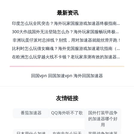
最新资讯
印度怎么玩全民突击？海外玩家国服游戏加速器终极指南（附原神延迟优化+精灵之境加速器选择）
300大作战国外无法登陆怎么办？海外玩家国服畅玩终极指南（附实测推荐）
非洲玩蛋仔派对总掉线？别慌，用对加速器就能丝滑开跑！
比利时怎么玩倩女幽魂？海外党国服游戏加速避坑指南（附实测推荐）
在欧洲怎么玩穿越火线不卡顿？老玩家亲测有效的加速器选择指南
回国vpn
回国加速vpn
海外回国加速器
友情链接
番茄加速器
QQ海外听不了歌
国外打装甲战争
的加速器哪个好
用
日本用什么加速
在南非怎么玩天
装甲战争加速器