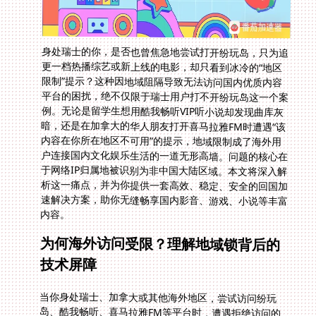
身处瑞士的你，是否也曾焦急地尝试打开纷玩岛，只为追
更一档热播综艺或新上线的电影，却只看到冰冷的“地区
限制”提示？这种因地域阻隔导致无法访问国内优质内容
平台的困扰，绝不仅限于瑞士用户打不开纷玩岛这一个案
例。无论是留学生想用酷我畅听VIP听小说却发现曲库灰
暗，还是在加拿大的华人朋友打开喜马拉雅FM时遭遇“该
内容在你所在地区不可用”的提示，地域限制成了海外用
户连接国内文化娱乐生活的一道无形高墙。问题的核心在
于网络IP归属地被识别为非中国大陆区域。本文将深入解
析这一痛点，并为你提供一套高效、稳定、安全的回国加
速解决方案，助你无缝畅享国内影音、游戏、小说等丰富
内容。
为何海外访问受限？理解地域锁背后的
技术屏障
当你身处瑞士、加拿大或其他海外地区，尝试访问纷玩
岛、酷我畅听、喜马拉雅FM等平台时，遭遇拒绝访问的
核心原因在于平台实施了严格的地理位置识别机制。这些
平台通过检测用户的IP地址来判断其物理位置。如果你的
IP地址显示你不在中国大陆境内，平台便会依据版权协议
或区域运营策略，限制你访问特定内容库或整个服务。即
使你拥有VIP会员资格，如酷我畅听的VIP用户在海外也无
法畅听全部小说资源，或者在加拿大使用喜马拉雅FM时
发现大量节目因地区限制而无法播放。这种基于IP的地理