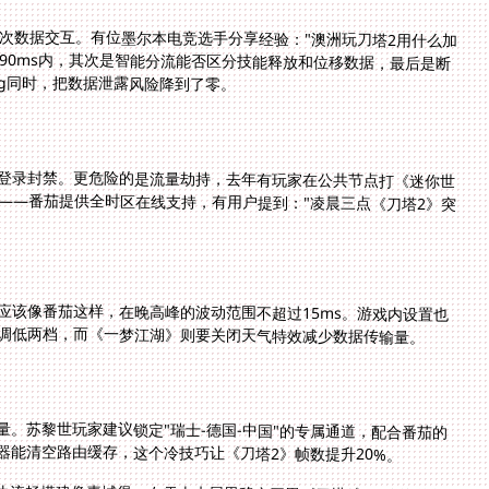
0+次数据交互。有位墨尔本电竞选手分享经验："澳洲玩刀塔2用什么加
90ms内，其次是智能分流能否区分技能释放和位移数据，最后是断
ing同时，把数据泄露风险降到了零。
地登录封禁。更危险的是流量劫持，去年有玩家在公共节点打《迷你世
——番茄提供全时区在线支持，有用户提到："凌晨三点《刀塔2》突
应该像番茄这样，在晚高峰的波动范围不超过15ms。游戏内设置也
调低两档，而《一梦江湖》则要关闭天气特效减少数据传输量。
。苏黎世玩家建议锁定"瑞士-德国-中国"的专属通道，配合番茄的
器能清空路由缓存，这个冷技巧让《刀塔2》帧数提升20%。