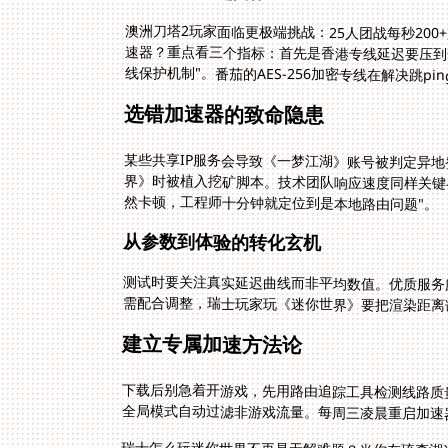
澳洲刀塔2玩家面临更极端挑战：25人团战每秒20
速器？重点看三个指标：首先是香港专线延迟要压到
线保护机制"。番茄的AES-256加密专线在解决跳p
选错加速器的致命隐患
某些共享IP服务会导致《一梦江湖》账号被判定异
界》时被植入挖矿脚本。技术团队响应速度同样关键
然卡顿，工程师十分钟就定位到是本地路由问题"。
从参数到体验的转化玄机
测试时要关注真实延迟曲线而非平均数值。优质服务
需配合调整，瑞士玩家玩《迷你世界》要把渲染距离
建立专属加速方法论
下载后别急着开游戏，先用路由追踪工具检测线路质量
全局模式自动过滤非游戏流量。每周三凌晨重启加速