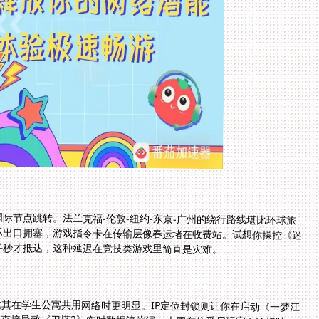
际节点跳转。法兰克福-伦敦-纽约-东京-广州的绕行路线堪比环球旅
际出口拥塞，游戏指令卡在传输层像春运堵在收费站。试想你操控《迷
半秒才抵达，这种延迟在竞技类游戏里简直是灾难。
尤其在学生公寓共用网络时更明显。IP定位封锁则让你在启动《一梦江
阻断直接导致《刀塔2》实时数据流崩溃。上周有位悉尼玩家在论坛吐