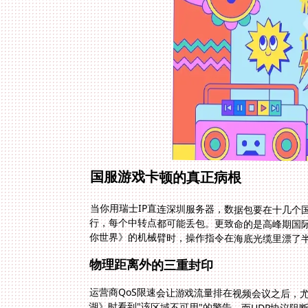
国服游戏卡顿的真正病根
当你用瑞士IP直连深圳服务器，数据包要在十几个国
行，每个中转点都可能丢包。更致命的是高峰期国
你世界》的机械臂时，操作指令在海底光缆里漂了
物理距离外的三重封印
运营商QoS限速会让游戏流量排在视频会议之后，
湖》时看到"该区域不可用"的警告，而UDP协议