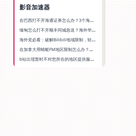
影音加速器
在巴西打不开海通证券怎么办？3个海外生活痛点的统一解决方案
缅甸怎么打不开顺丰同城急送？海外华人必备的回国加速指南（附B站会员游戏解决方案）
海外党必看：破解Bilibili地域限制，轻松追剧听歌还能流畅理财的实用指南
在加拿大用蜻蜓FM地区限制怎么办？海外党亲测有效的回国加速方案
b站出现暂时不对您所在的地区提供服务怎么回事？海外党亲测有效的回国加速方案