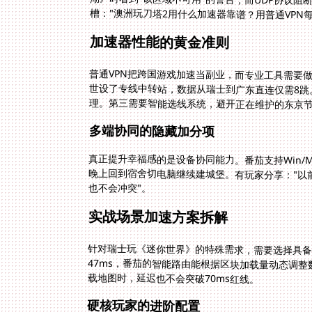
槽："澳洲玩刀塔2用什么加速器靠谱？用普通VPN
加速器性能的黄金准则
普通VPN把跨国游戏加速当副业，而专业工具需要
理。第三需要智能选线系统，避开正在维护的东京
多端协同的隐藏加分项
真正提升幸福感的是设备协同能力。番茄支持Win/
晚上回到宿舍切电脑继续建城堡。有玩家分享："以
也不会冲突"。
实战场景加速方案拆解
针对瑞士玩《迷你世界》的特殊需求，需要选择具
47ms，番茄的智能路由能根据区块加载量动态调整
载地图时，延迟也不会突破70ms红线。
硬核玩家的进阶配置