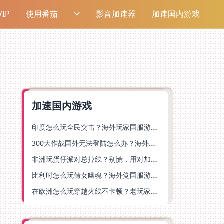
IP
使用番茄
影音加速器
加速国内游戏
加速国内游戏
印度怎么玩全民突击？海外玩家国服游戏加速器终极指南（附原神延迟优化+精灵之境加速器选择）
300大作战国外无法登陆怎么办？海外玩家国服畅玩终极指南（附实测推荐）
非洲玩蛋仔派对总掉线？别慌，用对加速器就能丝滑开跑！
比利时怎么玩倩女幽魂？海外党国服游戏加速避坑指南（附实测推荐）
在欧洲怎么玩穿越火线不卡顿？老玩家亲测有效的加速器选择指南