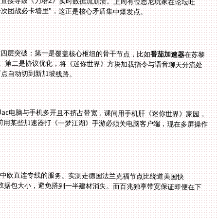
每次团战必卡墙里"，这正是核心矛盾集中爆发点。
做四层突破：第一是覆盖核心枢纽的骨干节点，比如
番茄加速器
在苏黎
世设了专线中转站，数据从瑞士到广东直连仅需8跳。第二是协议优化，将《迷你世界》方块加载指令与语音聊天分流处
节点自动切到新加坡线路。
Mac电脑与手机多开且不挤占带宽，课间用手机肝《迷你世界》家园，
前用某些加速器打《一梦江湖》手游必须关电脑客户端，现在多屏操作
备中欧直连专线的服务。实测走德国法兰克福节点比绕道美国快
数据包大小，避免搭到一半建材消失。而百兆独享带宽保证即便在下