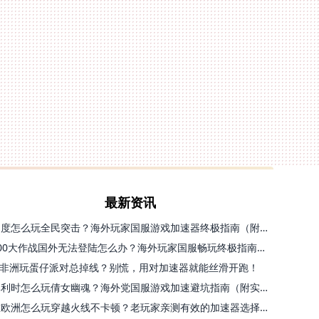
最新资讯
印度怎么玩全民突击？海外玩家国服游戏加速器终极指南（附原神延迟优化+精灵之境加速器选择）
300大作战国外无法登陆怎么办？海外玩家国服畅玩终极指南（附实测推荐）
非洲玩蛋仔派对总掉线？别慌，用对加速器就能丝滑开跑！
比利时怎么玩倩女幽魂？海外党国服游戏加速避坑指南（附实测推荐）
在欧洲怎么玩穿越火线不卡顿？老玩家亲测有效的加速器选择指南