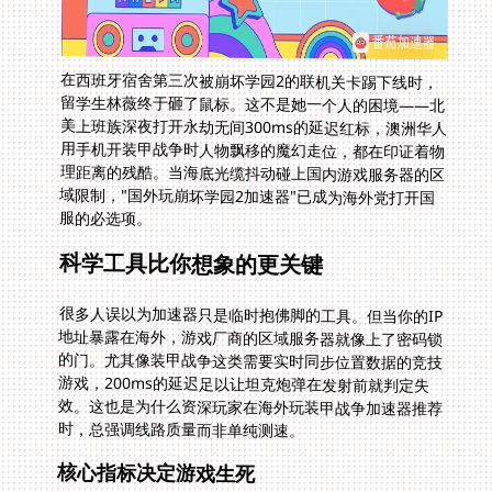
在西班牙宿舍第三次被崩坏学园2的联机关卡踢下线时，
留学生林薇终于砸了鼠标。这不是她一个人的困境——北
美上班族深夜打开永劫无间300ms的延迟红标，澳洲华人
用手机开装甲战争时人物飘移的魔幻走位，都在印证着物
理距离的残酷。当海底光缆抖动碰上国内游戏服务器的区
域限制，"国外玩崩坏学园2加速器"已成为海外党打开国
服的必选项。
科学工具比你想象的更关键
很多人误以为加速器只是临时抱佛脚的工具。但当你的IP
地址暴露在海外，游戏厂商的区域服务器就像上了密码锁
的门。尤其像装甲战争这类需要实时同步位置数据的竞技
游戏，200ms的延迟足以让坦克炮弹在发射前就判定失
效。这也是为什么资深玩家在海外玩装甲战争加速器推荐
时，总强调线路质量而非单纯测速。
核心指标决定游戏生死