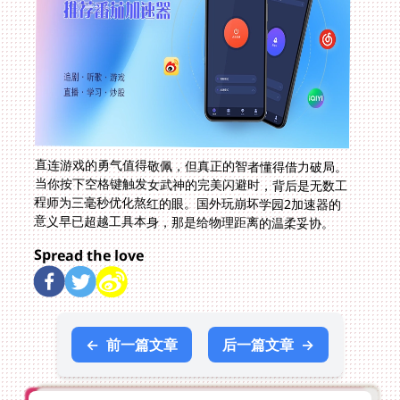
直连游戏的勇气值得敬佩，但真正的智者懂得借力破局。
当你按下空格键触发女武神的完美闪避时，背后是无数工
程师为三毫秒优化熬红的眼。国外玩崩坏学园2加速器的
意义早已超越工具本身，那是给物理距离的温柔妥协。
Spread the love
←
前一篇文章
后一篇文章
→