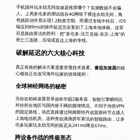
手机国外玩永劫无间加速器推荐哪个？实测数据不会骗
人。上周多伦多的测试组在4G网络下裸连永劫无间，角
色跳跃动作竟出现1.2秒真空期。而通过专线中转后，iOS
端压到89ms的操作延迟完全复刻了上海本地体验。这背
后是路由算法的胜利：把"多伦多-法兰克福-东京-上海"的
死亡三连跳，压缩成直达上海的专线。
破解延迟的六大核心科技
真正有效的解决方案需要穿透技术迷雾。
番茄加速器
的核
心模块正在改写海外玩家的游戏规则：
全球神经网络的秘密
当你在柏林凌晨登录崩坏学园2服务器，智能引擎瞬间比
对你所在地区与国内骨干网的拥堵情况。不同于传统VPN
的固定路线，动态选择通过阿姆斯特丹或莫斯科节点接入
上海电信机房。这种类似滴滴拼车算法的智能路由，让多
伦多玩家玩永劫无间的延迟从241ms降至67ms。
跨设备作战的终极形态