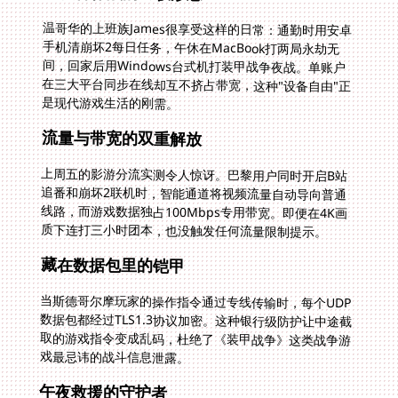
温哥华的上班族James很享受这样的日常：通勤时用安卓
手机清崩坏2每日任务，午休在MacBook打两局永劫无
间，回家后用Windows台式机打装甲战争夜战。单账户
在三大平台同步在线却互不挤占带宽，这种"设备自由"正
是现代游戏生活的刚需。
流量与带宽的双重解放
上周五的影游分流实测令人惊讶。巴黎用户同时开启B站
追番和崩坏2联机时，智能通道将视频流量自动导向普通
线路，而游戏数据独占100Mbps专用带宽。即便在4K画
质下连打三小时团本，也没触发任何流量限制提示。
藏在数据包里的铠甲
当斯德哥尔摩玩家的操作指令通过专线传输时，每个UDP
数据包都经过TLS1.3协议加密。这种银行级防护让中途截
取的游戏指令变成乱码，杜绝了《装甲战争》这类战争游
戏最忌讳的战斗信息泄露。
午夜救援的守护者