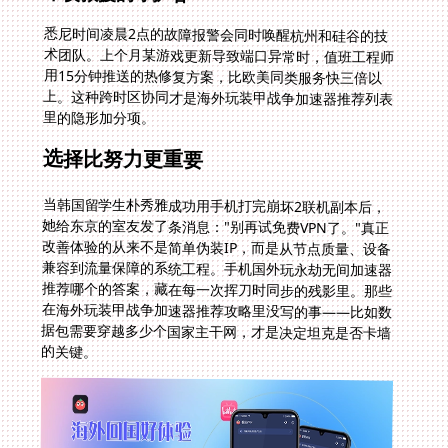
悉尼时间凌晨2点的故障报警会同时唤醒杭州和硅谷的技
术团队。上个月某游戏更新导致端口异常时，值班工程师
用15分钟推送的热修复方案，比欧美同类服务快三倍以
上。这种跨时区协同才是海外玩装甲战争加速器推荐列表
里的隐形加分项。
选择比努力更重要
当韩国留学生朴秀雅成功用手机打完崩坏2联机副本后，
她给东京的室友发了条消息："别再试免费VPN了。"真正
改善体验的从来不是简单伪装IP，而是从节点质量、设备
兼容到流量保障的系统工程。手机国外玩永劫无间加速器
推荐哪个的答案，藏在每一次挥刀时同步的残影里。那些
在海外玩装甲战争加速器推荐攻略里没写的事——比如数
据包需要穿越多少个国家主干网，才是决定坦克是否卡墙
的关键。