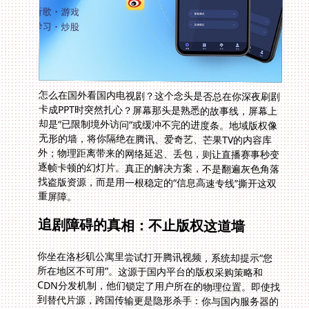
怎么在国外看国内电视剧？这个念头是否总在你深夜刷剧
卡成PPT时突然扎心？屏幕那头是熟悉的故事线，屏幕上
却是“已限制境外访问”或缓冲不完的进度条。地域版权像
无形的墙，将你隔绝在腾讯、爱奇艺、芒果TV的内容库
外；物理距离带来的网络延迟、丢包，则让直播赛事秒变
逐帧卡顿的幻灯片。真正的解决方案，不是翻遍灰色角落
找盗版资源，而是用一根稳定的“信息高速专线”撕开这双
重屏障。
追剧障碍的真相：不止版权这道墙
你坐在洛杉矶公寓里尝试打开腾讯视频，系统却提示“您
所在地区不可用”。这源于国内平台的版权采购策略和
CDN分发机制，他们锁定了用户所在的物理位置。即使找
到替代片源，跨国传输更是隐形杀手：你与国内服务器的
每一次数据握手，都要经过十几跳路由节点，高峰期如同
挤早高峰地铁，千兆宽带也难逃800ms延迟。更别提多人
共享VPN时流量的相互倾轧，高清画质？能播出来已是万