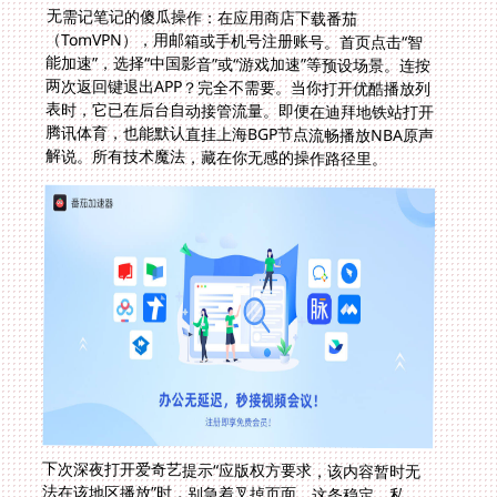
无需记笔记的傻瓜操作：在应用商店下载番茄
（TomVPN），用邮箱或手机号注册账号。首页点击“智
能加速”，选择“中国影音”或“游戏加速”等预设场景。连按
两次返回键退出APP？完全不需要。当你打开优酷播放列
表时，它已在后台自动接管流量。即便在迪拜地铁站打开
腾讯体育，也能默认直挂上海BGP节点流畅播放NBA原声
解说。所有技术魔法，藏在你无感的操作路径里。
下次深夜打开爱奇艺提示“应版权方要求，该内容暂时无
法在该地区播放”时，别急着叉掉页面。这条稳定、私
密、智能的高速专线，比你熬夜找盗版资源更省心。真正
治愈乡愁的方式，是让伦敦公寓的投影仪无缝播放《甄嬛
传》4K修复版，还能在父母微信视频拨进来的瞬间无感
切换线路不卡顿。怎么在国外看国内电视剧？答案早已不
是技术问题，而是选择对的服务，把太平洋缩成一条点击