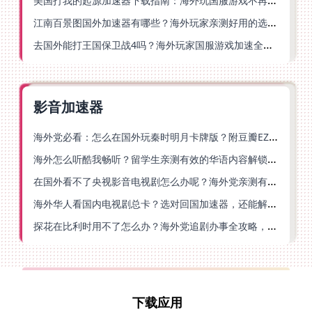
江南百景图国外加速器有哪些？海外玩家亲测好用的选择与避坑指南
去国外能打王国保卫战4吗？海外玩家国服游戏加速全攻略（附公主连结幻想江湖实测）
影音加速器
海外党必看：怎么在国外玩秦时明月卡牌版？附豆瓣EZCast地区限制破解法
海外怎么听酷我畅听？留学生亲测有效的华语内容解锁指南
在国外看不了央视影音电视剧怎么办呢？海外党亲测有效的回国加速方案
海外华人看国内电视剧总卡？选对回国加速器，还能解决菲律宾打不开反诈中心的问题
探花在比利时用不了怎么办？海外党追剧办事全攻略，选对加速器就够了
下载应用