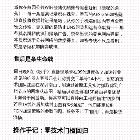
当你在校园公共WiFi登陆优酷账号追悬疑剧《隐秘的角
落》，每一条搜索记录都在裸奔。番茄的AES-256加密隧
道直接将数据封进保险箱，从你的手机端到国内节点全程
密文传输。更关键的是防止DNS污染和运营商劫持——那
些莫名跳转的澳门赌场广告、突然出现的黄色网站弹窗，
本质都源于公共网络的数据裸奔。加密专线不只是看剧，
更是给隐私加防弹玻璃。
售后是条生命线
周日晚8点《歌手》直播现场卡在99%进度条？加速行业
常见的机器人客服只会让你提交工单等24小时。番茄的技
术团队驻点在深圳南山，能通过诊断工具实时抓取你到广
州节点的网络状态图，精确识别是当地ISP路由异常还是
上海骨干网波动。你甚至可以直接向工程师描述“切换到
芒果TV线路后加载封面图有3秒延迟”，他们能定位到
CDN加速策略的参数问题。服务不止于“能用”，而是极致
流畅。
操作手记：零技术门槛回归