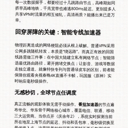
幸。
回穿屏障的关键：智能专线加速器
物理距离造成的网络梗阻必须从根上破解。普通VPN采用
公网多跳随机转发，本质是“绕远路”。而真正有效的回国
线路需做三件事：在中国大陆建立私有网络节点；智能筛
选最优路由路径，避开拥堵交换点；让影音、游戏等数据
走独立通道。就像特快专列与普通绿皮车的区别，前者能
保障你观看央视春晚4K直播不卡帧，玩国服《原神》实
时响应毫秒级操作。
无感秒切，全球节点任调度
真正流畅的观影体验无需手动操作。
番茄加速器
的节点遍
布华北、华东骨干网络核心城市，覆盖电信、联通、移动
三大运营商。当你点开《庆余年2》，系统实时探测当前
所在地至上海节点的延迟、抖动和丢包率，毫秒级切换至
最优接入点。这意味着柏林深夜追更时不再反复测试线