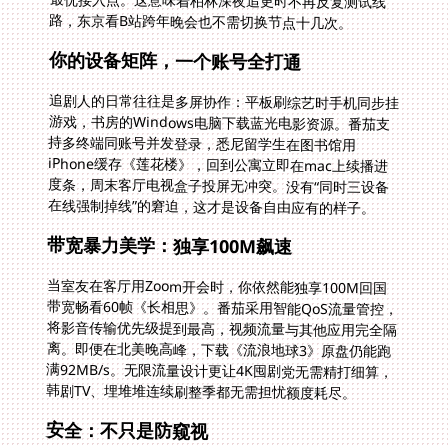
路，东京看B站跨年晚会也不需切换节点十几次。
你的设备矩阵，一个账号全打通
追剧人的日常往往是多屏协作：平板刷综艺时手机同步挂
游戏，书房的Windows电脑下载蓝光电影资源。番茄支
持多终端同账号并发登录，悉尼留学生在图书馆用
iPhone缓存《莲花楼》，回到公寓立即在mac上续播进
度条，周末客厅电视盒子投屏无冲突。没有“同时三设备
在线强制掉线”的窘迫，这才是设备自由应有的样子。
带宽暴力美学：独享100M飙速
当室友在客厅用Zoom开会时，你依然能独享100M回国
带宽畅看60帧《长相思》。番茄采用智能QoS流量管控，
将影音传输优先级提到最高，视频流量与其他应用完全隔
离。即便在北美晚高峰，下载《流浪地球3》原盘仍能跑
满92MB/s。无限流量设计更让4K囤剧党无需精打细算，
韩剧TV、埋堆堆连续刷整季都无需担忧额度耗尽。
安全：不只是防窥视