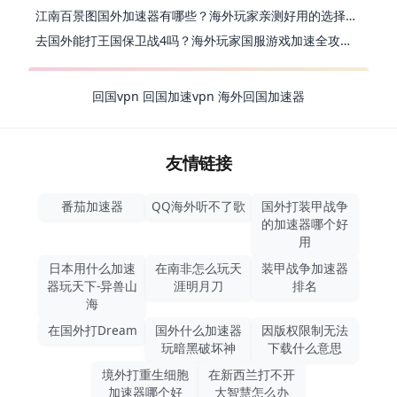
江南百景图国外加速器有哪些？海外玩家亲测好用的选择与避坑指南
去国外能打王国保卫战4吗？海外玩家国服游戏加速全攻略（附公主连结幻想江湖实测）
回国vpn
回国加速vpn
海外回国加速器
友情链接
番茄加速器
QQ海外听不了歌
国外打装甲战争
的加速器哪个好
用
日本用什么加速
在南非怎么玩天
装甲战争加速器
器玩天下-异兽山
涯明月刀
排名
海
在国外打Dream
国外什么加速器
因版权限制无法
玩暗黑破坏神
下载什么意思
境外打重生细胞
在新西兰打不开
加速器哪个好
大智慧怎么办