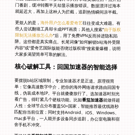
就延迟大，再加上这种人为拦截，追剧热情瞬间凉半截。
更烦人的是，
海外用户怎么看爱奇艺
往往变成大难题。有
些人尝试翻墙工具却卡成PPT画质；其他人搜索“
由于版权
限制无法播放怎么办
”后，用了免费VPN反而掉进隐私陷
阱。这些都是真实痛点。长尾词像“如何解锁b站海外受限
内容”或“爱奇艺国际版能否绕过版权墙”搜索量爆棚，说明
大家多渴望简单可靠的解法。
核心破解工具：回国加速器的智能选择
要摆脱b站区域限制，专业加速器才是正道。原理很简
单：它像高速数字中介，把你的海外网络请求路由回国专
线，伪装成本地IP。平台就傻傻放行了。选加速器时别光
看广告，得盯紧几个硬核功能。比如
番茄加速器
就做得超
人性：全球节点分布覆盖50+国家，智能推荐最优线路秒
匹配你当前位置；同时支持Android、iOS、Windows、
mac多平台，一人能开多设备同步追剧，办公室电脑和宿
舍手机不冲突。