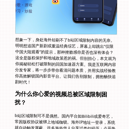
想象一下，身处海外却刷不了b站区域限制内容的无奈。
明明想追国产新剧或重温经典综艺，屏幕上却跳出“仅限
中国大陆观看”的提示，那种挫败感你是否也深有体会？
这全是版权保护和地域政策惹的祸。但别担心，本文就为
你揭秘轻松打破限制的回国加速器方案。我是互联网内容
分发专家，将一步步带你看清问题本质，并用实战经验教
你高效解锁国内影音平台。让我们告别限制，拥抱畅快追
剧时代！
为什么你心爱的视频总被区域限制困
扰？
b站区域限制可不是偶然。国内平台如Bilibili或爱奇艺，
常因版权协议被绑上地域枷锁。海外IP地址一登录，系统
就自动触发屏蔽。许多海外华人分享过类似经历：点开热
门番剧，缓冲转圈半天却显示播放错误。数据漂洋过海本