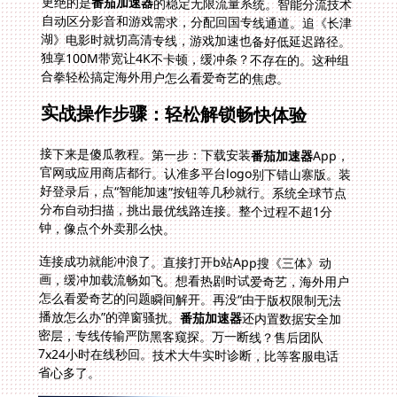
更绝的是
番茄加速器
的稳定无限流量系统。智能分流技术
自动区分影音和游戏需求，分配回国专线通道。追《长津
湖》电影时就切高清专线，游戏加速也备好低延迟路径。
独享100M带宽让4K不卡顿，缓冲条？不存在的。这种组
合拳轻松搞定海外用户怎么看爱奇艺的焦虑。
实战操作步骤：轻松解锁畅快体验
接下来是傻瓜教程。第一步：下载安装
番茄加速器
App，
官网或应用商店都行。认准多平台logo别下错山寨版。装
好登录后，点“智能加速”按钮等几秒就行。系统全球节点
分布自动扫描，挑出最优线路连接。整个过程不超1分
钟，像点个外卖那么快。
连接成功就能冲浪了。直接打开b站App搜《三体》动
画，缓冲加载流畅如飞。想看热剧时试爱奇艺，海外用户
怎么看爱奇艺的问题瞬间解开。再没“由于版权限制无法
播放怎么办”的弹窗骚扰。
番茄加速器
还内置数据安全加
密层，专线传输严防黑客窥探。万一断线？售后团队
7x24小时在线秒回。技术大牛实时诊断，比等客服电话
省心多了。