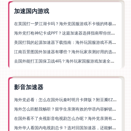
加速国内游戏
在英国打一梦江湖卡吗？海外党国服游戏不卡顿的终极解法
海外党打枪神纪卡成PPT？这篇加速器选择指南帮你丝滑上分
美国打我的起源加速器下载指南：海外玩国服游戏不再卡的终极方案
江南百景图国外加速器有哪些？海外玩家亲测好用的选择与避坑指南
去国外能打王国保卫战4吗？海外玩家国服游戏加速全攻略（附公主连结幻想江湖实测）
影音加速器
海外党必看：怎么在国外玩秦时明月卡牌版？附豆瓣EZCast地区限制破解法
海外怎么听酷我畅听？留学生亲测有效的华语内容解锁指南
在国外看不了央视影音电视剧怎么办呢？海外党亲测有效的回国加速方案
海外华人看国内电视剧总卡？选对回国加速器，还能解决菲律宾打不开反诈中心的问题