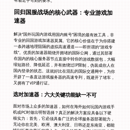
有着近乎苛刻的要求。
回归国服战场的核心武器：专业游戏加
速器
解决“国外玩国内游戏用国内账号”困境的最有效工具，非
专业的回国游戏加速器莫属。它的核心价值在于为你搭建
一条跨越地理阻隔的虚拟高速通道——即所谓的“游戏专
线”。优质的加速器能绕开拥堵的国际公网，通过其部署
在国内的核心服务器节点直接中转你的游戏数据包，大幅
缩短路径、降低延迟，并有效绕过IP限制，伪装成你人在
国内登录的状态。这就好比在混乱的国际交通网中，为你
开辟了一条直达游戏服务器的高速专列，既避开了堵车，
又拥有了VIP通行证。
选对加速器：六大关键功能缺一不可
面对市场上众多的加速器，如何在海外如何玩国内游戏手
机或PC时做出明智选择？真正的解决方案应具备以下硬
核实力：首先，它必须具备广泛的全球服务器部署能力，
无论你在北美、欧洲、澳大利亚、日韩还是东南亚，都能
找到距离你最近的接入点。顶尖的服务会通过智能路由算
法，自动为你匹配当前网络环境下速度最快、最稳定的回
国线路节点。同时，你需要的是全平台的无缝支持——支
持在安卓手机、iOS设备、Windows电脑以及macOS系
统上流畅运行国服游戏客户端。理想情况下，一个服务应
允许一个账号在多个设备上同时连接，解决你需要在手机
和平板上切换玩《王者荣耀》或同时在电脑上玩国服