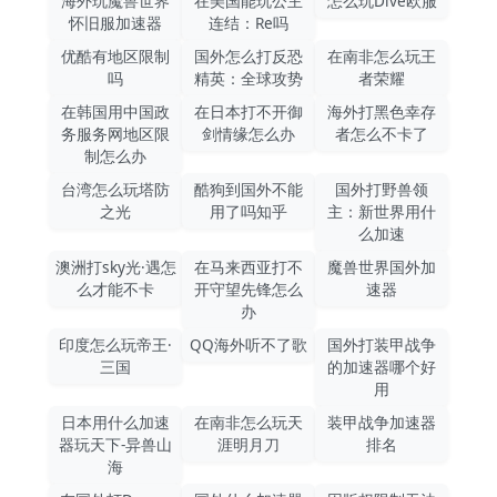
海外玩魔兽世界
在美国能玩公主
怎么玩Dive欧服
怀旧服加速器
连结：Re吗
优酷有地区限制
国外怎么打反恐
在南非怎么玩王
吗
精英：全球攻势
者荣耀
在韩国用中国政
在日本打不开御
海外打黑色幸存
务服务网地区限
剑情缘怎么办
者怎么不卡了
制怎么办
台湾怎么玩塔防
酷狗到国外不能
国外打野兽领
之光
用了吗知乎
主：新世界用什
么加速
澳洲打sky光·遇怎
在马来西亚打不
魔兽世界国外加
么才能不卡
开守望先锋怎么
速器
办
印度怎么玩帝王·
QQ海外听不了歌
国外打装甲战争
三国
的加速器哪个好
用
日本用什么加速
在南非怎么玩天
装甲战争加速器
器玩天下-异兽山
涯明月刀
排名
海