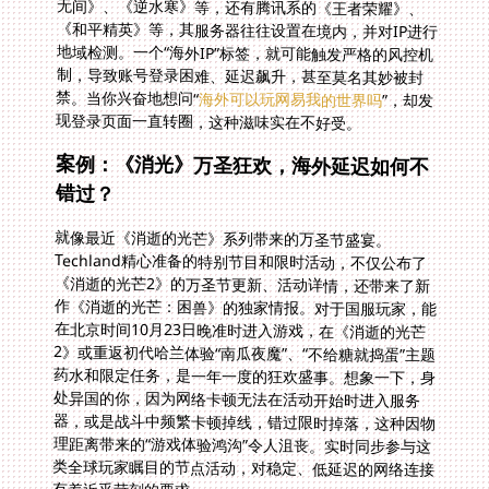
禁。当你兴奋地想问“
海外可以玩网易我的世界吗
”，却发
现登录页面一直转圈，这种滋味实在不好受。
案例：《消光》万圣狂欢，海外延迟如何不
错过？
就像最近《消逝的光芒》系列带来的万圣节盛宴。
Techland精心准备的特别节目和限时活动，不仅公布了
《消逝的光芒2》的万圣节更新、活动详情，还带来了新
作《消逝的光芒：困兽》的独家情报。对于国服玩家，能
在北京时间10月23日晚准时进入游戏，在《消逝的光芒
2》或重返初代哈兰体验“南瓜夜魔”、“不给糖就捣蛋”主题
药水和限定任务，是一年一度的狂欢盛事。想象一下，身
处异国的你，因为网络卡顿无法在活动开始时进入服务
器，或是战斗中频繁卡顿掉线，错过限时掉落，这种因物
理距离带来的“游戏体验鸿沟”令人沮丧。实时同步参与这
类全球玩家瞩目的节点活动，对稳定、低延迟的网络连接