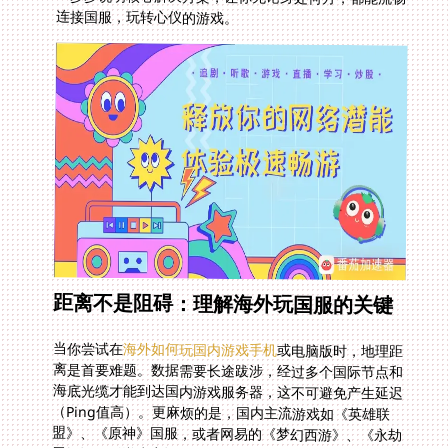
连接国服，玩转心仪的游戏。
距离不是阻碍：理解海外玩国服的关键
当你尝试在
海外如何玩国内游戏手机
或电脑版时，地理距
离是首要难题。数据需要长途跋涉，经过多个国际节点和
海底光缆才能到达国内游戏服务器，这不可避免产生延迟
（Ping值高）。更麻烦的是，国内主流游戏如《英雄联
盟》、《原神》国服，或者网易的《梦幻西游》、《永劫
无间》、《逆水寒》等，还有腾讯系的《王者荣耀》、
《和平精英》等，其服务器往往设置在境内，并对IP进行
地域检测。一个“海外IP”标签，就可能触发严格的风控机
制，导致账号登录困难、延迟飙升，甚至莫名其妙被封