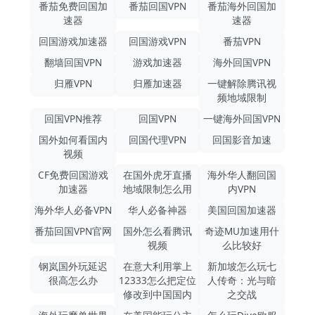
番茄免费回国加
番茄回国VPN
番茄海外回国加
速器
速器
回国游戏加速器
回国游戏VPN
番茄VPN
翻墙回国VPN
游戏加速器
海外回国VPN
归雁VPN
归雁加速器
一键解除腾讯视
频地域限制
回国VPN推荐
回国VPN
一键海外回国VPN
国外如何看国内
回国代理VPN
回国影音加速
视频
CF免费回国游戏
在国外虎牙直播
海外华人翻回国
加速器
地域限制怎么用
内VPN
海外华人必备VPN
华人必备神器
美国回国加速器
番茄回国VPN官网
国外怎么看腾讯
奇迹MU加速用什
视频
么比较好
钢岚国外玩延迟
在意大利用掌上
新加坡怎么玩七
很高怎么办
12333怎么把定位
人传奇：光与暗
修改到中国国内
之交战