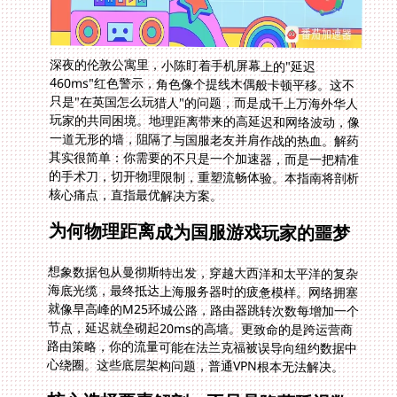
深夜的伦敦公寓里，小陈盯着手机屏幕上的"延迟
460ms"红色警示，角色像个提线木偶般卡顿平移。这不
只是"在英国怎么玩猎人"的问题，而是成千上万海外华人
玩家的共同困境。地理距离带来的高延迟和网络波动，像
一道无形的墙，阻隔了与国服老友并肩作战的热血。解药
其实很简单：你需要的不只是一个加速器，而是一把精准
的手术刀，切开物理限制，重塑流畅体验。本指南将剖析
核心痛点，直指最优解决方案。
为何物理距离成为国服游戏玩家的噩梦
想象数据包从曼彻斯特出发，穿越大西洋和太平洋的复杂
海底光缆，最终抵达上海服务器时的疲惫模样。网络拥塞
就像早高峰的M25环城公路，路由器跳转次数每增加一个
节点，延迟就垒砌起20ms的高墙。更致命的是跨运营商
路由策略，你的流量可能在法兰克福被误导向纽约数据中
心绕圈。这些底层架构问题，普通VPN根本无法解决。