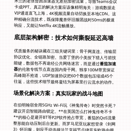
米兰的老张曾因加速器无差别加密流量，导致Teams会议
卡成PPT。真正的解决方案应该像精明海关：游戏数据走
VIP通道直飞上海，4K视频流量自动切换至本地CDN。这
种精确分流技术，既保障魔兽怀旧服团战时50ms的极速
响应，又能让Netflix 4K流畅播放。
底层架构解密：技术如何撕裂延迟高墙
优质服务的秘诀藏在三组关键词里：骨干网直连、传输层
协议优化、全链路加密。当爱丁堡的小美按下猎人弓箭技
能键，数据包不再途经公共网络迷宫，而是通过
番茄加速
器
的伦敦专线节点直连国内骨干网。独享100M带宽保证
高峰期不抢道，UDP加速协议把60个数据包压缩成45个
往返，这些技术细节最终凝结为屏幕里行云流水的动作。
场景化解决方案：真实玩家的战斗地图
在伯明翰宿舍用5GHz Wi-Fi玩《神鬼传奇》时突然卡死？
建议开启智能路由锁定。**在英国怎么打神鬼传奇不卡
**的核心是避开BT等P2P软件抢占带宽，番茄的QoS流量
整形能自动压制后台更新。而罗马尼亚玩家想登录《剑网
3》怀旧服，则应手动选择法兰克福节点绕开东欧路由拥
堵区。实时诊断功能还能捕捉瞬断问题，比如当你发现挪
威玩《天涯明月刀》每20分钟卡顿时，日志显示是本地