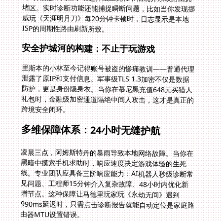
ISP的周期性路由刷新所致。
安全护城河的构建：不止于玩游戏
里斯本的小林至今记得账号被盗的惨痛教训——普通代理
泄露了原IP和支付信息。军事级TLS 1.3加密不仅是数据
防护，更是身份隐身衣。当你在慕尼黑充值648元买猎人
礼包时，金融级加密通道隔绝中间人攻击，这才是真正的
跨境安全闭环。
多维保障体系：24小时无缝护航
凌晨三点，阿姆斯特丹的暴雨导致本地网络故障。当你在
黑暗中摸索手机求助时，响应速度决定游戏体验的生死
线。专业团队应具备三阶响应能力：AI机器人秒级诊断常
见问题、工程师15分钟介入复杂故障、48小时内优化新
增节点。这种保障让马德里玩家玩《永劫无间》遇到
990ms延迟时，只需点击诊断报告就能自动定位是家庭路
由器MTU设置错误。