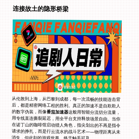
连接故土的隐形桥梁
从伦敦到上海，从巴黎到成都，每一次流畅的技能连击背
后，都是精密网络工程的胜利。真正的加速不是自欺欺人
的数字伪装，而像
番茄加速器
这般用智能分流切分流量，
用专线直连撕裂延迟，用全平台支持释放场景自由。当你
在诺丁山的咖啡馆启动猎人角色，指尖划出的不再是指令
请求的挣扎，而是行云流水的战斗艺术——物理距离从未
消失，但此刻的游戏世界，终于触手可及。