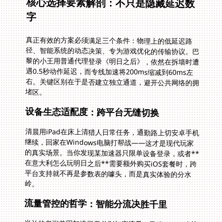
核心选择要素解剖：不只是隐藏延迟数
字
真正有效的方案必须满足三个条件：物理上的低延迟路
径、智能系统的动态决策、专为游戏优化的传输协议。巴
黎的小王用普通代理登录《明日之后》，依然在拆墙时遭
遇0.5秒动作延迟，而专线加速将200ms缩减到60ms左
右。关键区别在于是否建立独立通道，避开公共网络的拥
堵区。
设备生态适配度：跨平台无缝切换
清晨用iPad在床上清猎人日常任务，通勤路上切安卓手机
继续，回家在Windows电脑打帮战——这才是现代玩家
的真实场景。当你发现某加速器只限单设备登录，或者**
在意大利怎么玩明日之后**需要额外购买iOS套餐时，跨
平台支持就不再是参数表的噱头，而是真实体验的分水
岭。
流量管控的哲学：智能分流决胜千里