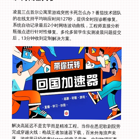
凌晨三点首尔公寓里游戏突然卡死怎么办？番茄技术团队
的在线支持平均响应时间127秒，提供全时段诊断修复。
系统自动记录最后2小时网络波动曲线，工程师直接分析
瓶颈点进行针对性修复。多伦多留学生实测凌晨问题提交
后，13分钟收到定制解决方案。
解决高延迟不是玄学而是精准工程。当你在悉尼歌剧院旁
完成穿越火线：枪战王者加速器下载，百米外海浪声未
落，游戏里已经传来Victory的电子音效。此刻物理距离
彻底消失，国服登录界面闪烁的光芒，是每个海外游子最