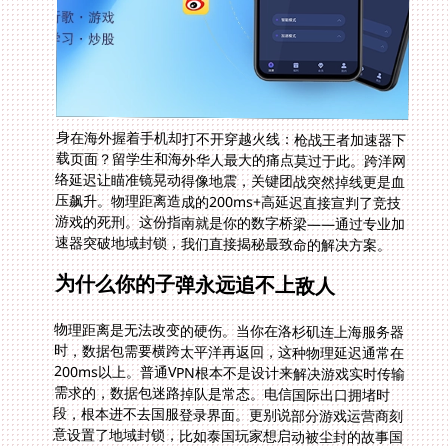
身在海外握着手机却打不开穿越火线：枪战王者加速器下
载页面？留学生和海外华人最大的痛点莫过于此。跨洋网
络延迟让瞄准镜晃动得像地震，关键团战突然掉线更是血
压飙升。物理距离造成的200ms+高延迟直接宣判了竞技
游戏的死刑。这份指南就是你的数字桥梁——通过专业加
速器突破地域封锁，我们直接揭秘最致命的解决方案。
为什么你的子弹永远追不上敌人
物理距离是无法改变的硬伤。当你在洛杉矶连上海服务器
时，数据包需要横跨太平洋再返回，这种物理延迟通常在
200ms以上。普通VPN根本不是设计来解决游戏实时传输
需求的，数据包迷路掉队是常态。电信国际出口拥堵时
段，根本进不去国服登录界面。更别说部分游戏运营商刻
意设置了地域封锁，比如泰国玩家想启动被尘封的故事国