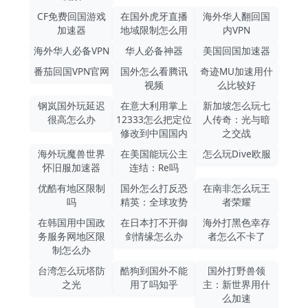
CF免费回国游戏
在国外虎牙直播
海外华人翻回国
加速器
地域限制怎么用
内VPN
海外华人必备VPN
华人必备神器
美国回国加速器
番茄回国VPN官网
国外怎么看腾讯
奇迹MU加速用什
视频
么比较好
钢岚国外玩延迟
在意大利用掌上
新加坡怎么玩七
很高怎么办
12333怎么把定位
人传奇：光与暗
修改到中国国内
之交战
海外玩魔兽世界
在美国能玩公主
怎么玩Dive欧服
怀旧服加速器
连结：Re吗
优酷有地区限制
国外怎么打反恐
在南非怎么玩王
吗
精英：全球攻势
者荣耀
在韩国用中国政
在日本打不开御
海外打黑色幸存
务服务网地区限
剑情缘怎么办
者怎么不卡了
制怎么办
台湾怎么玩塔防
酷狗到国外不能
国外打野兽领
之光
用了吗知乎
主：新世界用什
么加速