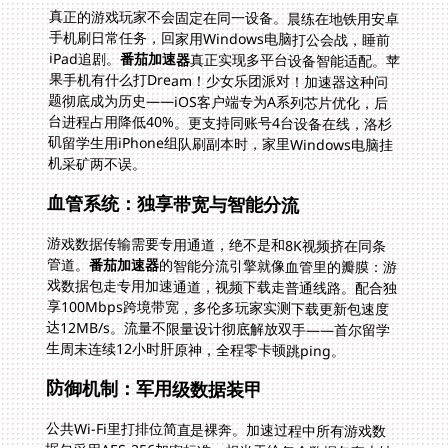
真正的游戏玩家不会固定在同一设备。晨练在地铁用安卓
手机刷日常任务，回家用Windows电脑打公会战，睡前
iPad追剧。
番茄加速器
真正实现多平台设备智能适配。苹
果手机有什么打Dream！少女乐团派对！加速器这种问
题彻底成为历史——iOS客户端专为A系列芯片优化，后
台进程占用降低40%。更支持同账号4台设备在线，洛杉
矶留学生用iPhone组队刷副本时，家里Windows电脑挂
机采矿两不误。
血管系统：独享带宽与智能分流
游戏数据传输需要专用通道，绝不是和8K视频挤在同条
管道。
番茄加速器
的智能分流引擎就像血管里的瓣膜：游
戏数据包走专用加速通道，视频下载走普通线路。配合独
享100Mbps跨境带宽，多伦多玩家实测下载更新包速度
达12MB/s。流量不限量设计彻底解放双手——首尔留学
生周末连续12小时肝原神，全程零卡顿跳ping。
防御机制：军用级数据装甲
公共Wi-Fi里打排位简直是裸奔。加速过程中所有游戏数
据包采用AES-256加密标准，相当于给每个数据包套上钛
合金装甲。端到端专线传输杜绝数据中转泄漏风险。吉隆
坡玩家在咖啡馆登陆国服账号时，再不用心惊胆战查看安