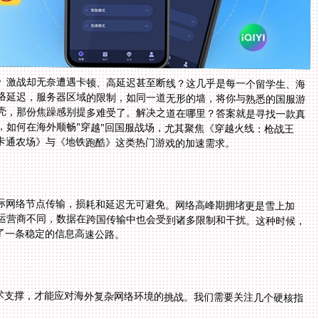
》激战却无奈遭遇卡顿、高延迟甚至断线？这几乎是每一个留学生、海
络延迟，服务器区域的限制，如同一道无形的墙，将你与熟悉的国服游
壳，那份焦躁感别提多难受了。解决之道在哪里？答案就是寻找一款真
，如何在海外顺畅"穿越"回国服战场，尤其聚焦《穿越火线：枪战王
卡通农场》与《地铁跑酷》这类热门游戏的加速需求。
际网络节点传输，损耗和延迟无可避免。网络高峰期拥堵更是雪上加
。运营商不同，数据在跨国传输中也会受到诸多限制和干扰。这种时候，
了一条稳定的信息高速公路。
术支撑，才能应对海外复杂网络环境的挑战。我们需要关注几个硬核指