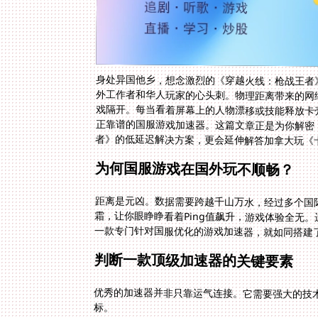
身处异国他乡，想念激烈的《穿越火线：枪战王者
外工作者和华人玩家的心头刺。物理距离带来的网
戏隔开。每当看着屏幕上的人物漂移或技能释放卡
正靠谱的国服游戏加速器。这篇文章正是为你解密
者》的低延迟解决方案，更会延伸解答加拿大玩《
为何国服游戏在国外玩不顺畅？
距离是元凶。数据需要跨越千山万水，经过多个国
霜，让你眼睁睁看着Ping值飙升，游戏体验全无
一款专门针对国服优化的游戏加速器，就如同搭建
判断一款顶级加速器的关键要素
优秀的加速器并非只靠运气连接。它需要强大的技
标。