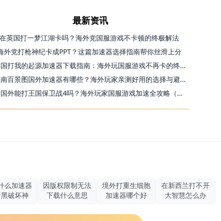
最新资讯
在英国打一梦江湖卡吗？海外党国服游戏不卡顿的终极解法
海外党打枪神纪卡成PPT？这篇加速器选择指南帮你丝滑上分
美国打我的起源加速器下载指南：海外玩国服游戏不再卡的终极方案
江南百景图国外加速器有哪些？海外玩家亲测好用的选择与避坑指南
去国外能打王国保卫战4吗？海外玩家国服游戏加速全攻略（附公主连结幻想江湖实测）
什么加速器
因版权限制无法
境外打重生细胞
在新西兰打不开
暗黑破坏神
下载什么意思
加速器哪个好
大智慧怎么办