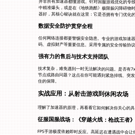
并非所有加速器都懂游戏。针对国服游戏优化的专
中精准爆头，或是在《地铁跑酷》极限躲闪障碍物
器好，其核心秘诀就在这里：它是否拥有专门优化
数据安全防护贯穿全程
任何网络连接都要警惕安全隐患。专业的游戏加速
码、虚拟财产等重要信息。采用专属的安全传输协
强有力的售后与技术支持团队
技术复杂，难免遇到一时无法解决的问题。是否有7
节点或路由问题？这点在你可能遇到紧急掉线、突
住的保障。
实战应用：从射击游戏到休闲农场
理解了加速器的原理，再看看它如何解决你关心的具
征服国服战场：《穿越火线：枪战王者
FPS手游极度依赖即时反应。高延迟在遭遇战中会
（如华东、华南区），打开游戏前进行网络延迟自测。