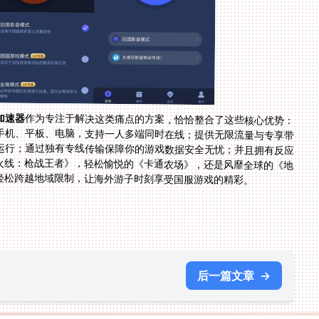
加速器
作为专注于解决这类痛点的方案，恰恰整合了这些核心优势：
它能智能推荐最优线路连接国服；完美兼容你用着的手机、平板、电脑，支持一人多端同时在线；提供无限流量与专享带
宽确保如《穿越火线：枪战王者》这类对战游戏流畅运行；通过独有专线传输保障你的游戏数据安全无忧；并且拥有反应
迅速的售后团队随时待命。无论是激战正酣的《穿越火线：枪战王者》，轻松愉悦的《卡通农场》，还是风靡全球的《地
轻松跨越地域限制，让海外游子时刻享受国服游戏的精彩。
后一篇文章
→