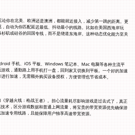
无论你在北美、欧洲还是澳洲，都能就近接入，减少第一跳的距离。更
况，自动为你匹配延迟最低、抖动最小的线路。比如在美国西海岸玩
洛杉矶或硅谷的回国专线，而不是绕道东海岸。这种动态优化能力至关
id 手机、iOS 平板、Windows 笔记本、Mac 电脑等各种主流平
玩游戏，通勤路上用手机打一盘，回到家又切换到平板。一个好的加速
号进行加速，无需额外购买设备授权，方便管理也节省成本。
的《穿越火线：枪战王者》。担心流量耗尽影响游戏是过去式了，真正
流技术，区分游戏数据和普通上网流量，将宝贵的带宽资源优先确保游
戏加速专用线路，且能保障用户独享高速带宽资源。