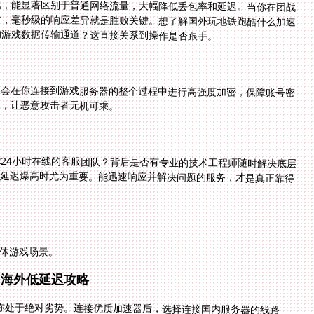
线，能显著区别于普通网络流量，大幅降低丢包率和延迟。当你在团战
时，毫秒级的响应差异就是胜败关键。想了解国外玩地铁跑酷什么加速
的游戏数据传输通道？这直接关系到操作是否跟手。
器会在你连接到游戏服务器的整个过程中进行高强度加密，保障账号密
议，让恶意攻击者无机可乘。
x24小时在线的客服团队？背后是否有专业的技术工程师随时解决底层
发延迟爆高时尤为重要。能迅速响应并解决问题的服务，才是真正靠得
体游戏场景。
》海外低延迟攻略
让你处于绝对劣势。连接优质加速器后，选择连接国内服务器的线路
通常能观察到Ping值从几百甚至上千毫秒降至稳定的100毫秒以