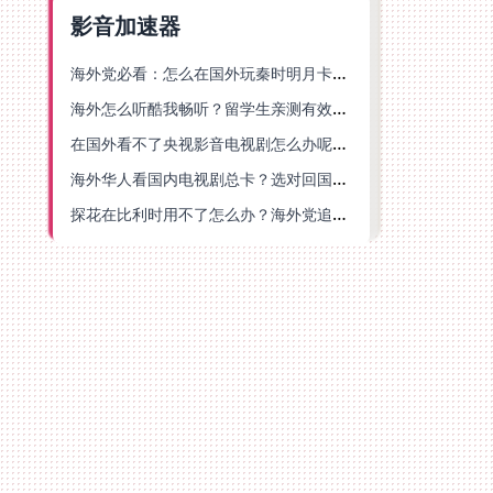
影音加速器
海外党必看：怎么在国外玩秦时明月卡牌版？附豆瓣EZCast地区限制破解法
海外怎么听酷我畅听？留学生亲测有效的华语内容解锁指南
在国外看不了央视影音电视剧怎么办呢？海外党亲测有效的回国加速方案
海外华人看国内电视剧总卡？选对回国加速器，还能解决菲律宾打不开反诈中心的问题
探花在比利时用不了怎么办？海外党追剧办事全攻略，选对加速器就够了