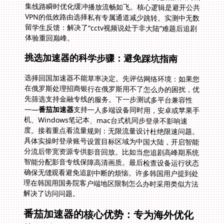
体验重回巅峰。
挑选加速器的科学步骤：避免踩坑指南
选择回国加速器不能草率决定。先评估网络环境：如果您
在俄罗斯处理招商银行在俄罗斯用不了怎么办的困扰，优
先筛选支持金融专线的服务。下一步测试多平台兼容性
——
番茄加速器
支持一人多端设备同时用，安卓或苹果手
机、Windows笔记本、mac台式机同步登录不影响速
度。接着重点看流量规则：无限流量设计杜绝限速问题。
具体实操时登录账号设置目标区域为中国大陆，开启智能
分流后带宽资源专供影音回放。比如当您追剧高峰期系统
智能分配影音专线保障高清画质。最后检查设备运行状态
确保无缝观看避免追剧中断的烦恼。许多韩国用户提到处
理在韩国用国务院客户端地区限制怎么办时采用类似方法
解决了访问问题。
番茄加速器的核心优势：专为海外优化