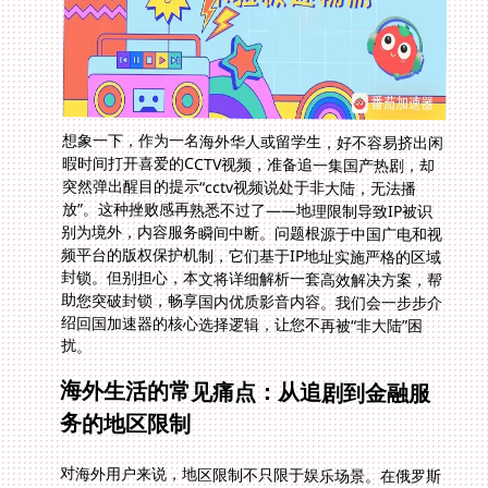
想象一下，作为一名海外华人或留学生，好不容易挤出闲
暇时间打开喜爱的CCTV视频，准备追一集国产热剧，却
突然弹出醒目的提示“cctv视频说处于非大陆，无法播
放”。这种挫败感再熟悉不过了——地理限制导致IP被识
别为境外，内容服务瞬间中断。问题根源于中国广电和视
频平台的版权保护机制，它们基于IP地址实施严格的区域
封锁。但别担心，本文将详细解析一套高效解决方案，帮
助您突破封锁，畅享国内优质影音内容。我们会一步步介
绍回国加速器的核心选择逻辑，让您不再被“非大陆”困
扰。
海外生活的常见痛点：从追剧到金融服
务的地区限制
对海外用户来说，地区限制不只限于娱乐场景。在俄罗斯
留学时，打开招商银行APP试图查询账户，经常收到“服务
不可用”的提示，您的心头一紧：招商银行在俄罗斯用不
了怎么办？类似地，身处韩国使用国务院客户端查询政务
信息，系统频繁弹出“地区限制”错误，让海外工作者倍感
无助——在韩国用国务院客户端地区限制怎么办？这些场
景暴露了同一个根源：IP定位技术将您划为境外用户，触
发防火墙。无论是追剧、游戏还是日常服务，地理限制成
了无形的高墙。我们常听到海外华人社区的热议话题：如
何解锁国内视频平台回看家乡内容。面对这类需求，需要