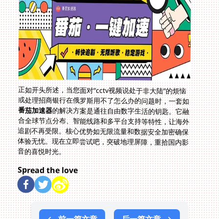
正如开头所述，当您面对“cctv视频说处于非大陆”的烦恼
或处理招商银行在俄罗斯用不了怎么办的问题时，一套如
番茄加速器
的解决方案是通往自由数字生活的钥匙。它融
合全球节点分布、智能线路和多平台支持等特性，让海外
追剧不再受限。核心优势如无限流量和数据安全加密确保
体验无忧。现在立即尝试吧，突破地理屏障，重拾国内影
音的喜悦时光。
Spread the love