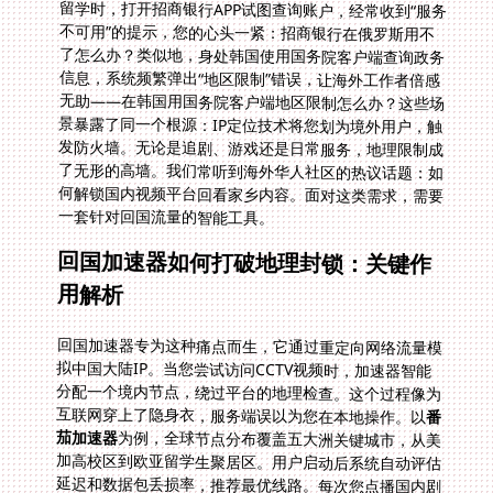
一套针对回国流量的智能工具。
回国加速器如何打破地理封锁：关键作
用解析
回国加速器专为这种痛点而生，它通过重定向网络流量模
拟中国大陆IP。当您尝试访问CCTV视频时，加速器智能
分配一个境内节点，绕过平台的地理检查。这个过程像为
互联网穿上了隐身衣，服务端误以为您在本地操作。以
番
茄加速器
为例，全球节点分布覆盖五大洲关键城市，从美
加高校区到欧亚留学生聚居区。用户启动后系统自动评估
延迟和数据包丢损率，推荐最优线路。每次您点播国内剧
集线路瞬时优化缓冲播放流畅如飞。核心逻辑是避开公共
VPN的低效路由选择私有专属通道减少跳转。实测中无数
留学生反馈：解决了“cctv视频说处于非大陆”难题后追剧