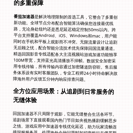
的多重保障
番茄加速器
是解决地理限制的首选工具，它整合了多重创
新功能。全球节点分布配合智能算法确保您连接最优线
路，无论身处纽约还是悉尼延迟稳定控制50ms以内。跨
平台支持覆盖Android、iOS、Windows和mac，用户能
同时在手机和平板上观影而不冲突。无限流量设计让追剧
无后顾之忧，配合智能分流技术优先保障回国流量通道。
精选回国影音专线适配各大主流视频站游戏加速功能独享
100M带宽，支持蓝光高清播放不掉帧。数据安全加密采
用专线传输，所有传输内容通过加密隧道防窃听。售后服
务体系设有实时客服团队，专业工程师24小时待命解决故
障海外用户反馈五分钟内响应排查问题。
全方位应用场景：从追剧到日常服务的
无缝体验
回国加速器不只局限于观影，它能无缝整合生活各环节。
追剧场景下直接观看国内热门节目如央视热播剧缓解思乡
之情。游戏应用中加速器专线优化延迟，助力玩家流畅连
接国服服务器。处理海外金融问题时如招商银行在俄罗斯
用不了怎么办番茄的专用节点协助APP恢复正常登录。访
问政务平台时如在韩国用国务院客户端地区限制怎么办通
过智能路由访问无障碍。实际案例显示许多留学生通过优
化网络回看国内球赛直播避免了卡顿困扰。更广泛地解决
海外华人如何解锁国内视频平台的长期痛点提升社区归属