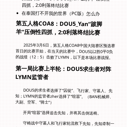
四抓，2:0利落终结比赛
在泰国打不开我的世界（PC版）怎么办
第五人格COA8：DOU5_Yan“跛脚
羊”压倒性四抓，2:0利落终结比赛
2025年3月6日，第五人格COA8中国大陆赛区预选赛
首日的比赛开始，在当天的比赛中，DOU5以2胜0平0负
的战绩（12：5）击败了LYMN，以下是本场比赛战报。
第一局比赛上半轮：DOU5求生者对阵
LYMN监管者
DOU5的求生者选择了“囚徒”、飞行家、守墓人、先
知；LYMN的监管者zher选择了“喧嚣”。（BAN机械师、
大副、空军、“骑士”）
开局“喧嚣”选择追击先知，并将其击倒送椅。
守椅战中守墓人和飞行家轮流救下先知，先知牵制一