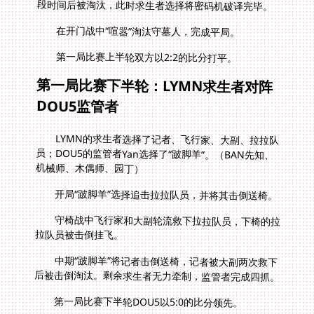
段时间后被淘汰，此时求生者选择将密码机破译完毕。
在开门战中“喧嚣”淘汰守墓人，完成平局。
第一局比赛上半轮双方以2:2的比分打平。
第一局比赛下半轮：LYMN求生者对阵
DOU5监管者
LYMN的求生者选择了记者、飞行家、大副、拉拉队
员；DOU5的监管者Yan选择了“跛脚羊”。（BAN先知、
机械师、木偶师、园丁）
开局“跛脚羊”选择追击拉拉队员，并将其击倒送椅。
守椅战中飞行家和大副轮流救下拉拉队员，下椅的拉
拉队员被击倒挂飞。
中期“跛脚羊”将记者击倒送椅，记者被大副两次救下
后被击倒淘汰。剩余求生者无力牵制，监管者完成四抓。
第一局比赛下半轮DOU5以5:0的比分领先。