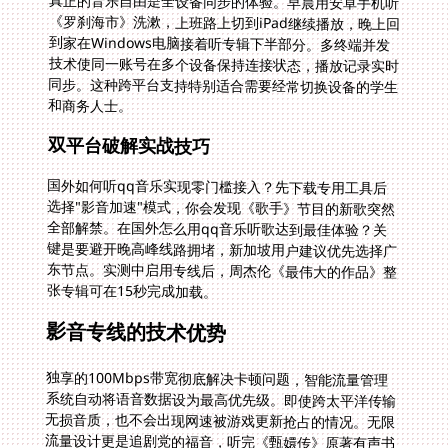
真正的音乐自由是全设备同步的体验。早晨用安卓手机听
《罗刹海市》洗漱，上班路上切到iPad继续播放，晚上回
到家在Windows电脑接着听专辑下半部分。多终端并发
技术使同一账号在多个设备保持连接状态，播放记录实时
同步。这种跨平台支持特别适合需要经常切换设备的学生
和商务人士。
双平台破解实战技巧
国外如何听qq音乐实现零门槛接入？先下载专用工具后
选择"影音加速"模式，你会发现《歌手》节目的新歌突然
全部解禁。在国外怎么用qq音乐听歌达到最佳体验？关
键是要避开晚高峰线路拥堵，新加坡用户建议优先选择广
东节点。实测中启用专线后，周杰伦《最伟大的作品》整
张专辑可在15秒完成加载。
影音专线的技术优势
独享的100Mbps带宽彻底解决卡顿问题，智能流量管理
系统自动将语音数据设为最高优先级。即使跨太平洋传输
无损音质，也不会出现网速被游戏更新抢占的情况。无限
流量设计更是追剧党的福音，听完《甄嬛传》原著有声书