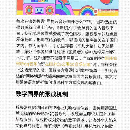
每次在海外搜索"网易云音乐国外怎么下"时，那种熟悉的
挫败感就会涌上心头。明明是付了会员费的国内音乐平
台，换个地理位置就变成了灰色图标。版权限制的红色提
示像把锁，把周杰伦的歌单、郭德纲的相声都关在了国门
之内。作为留学生，手机里存着《平凡之路》却无法播
放；海外工作者加班时想听《孤勇者》提神却提示"地区
不可用"。这种痛苦不仅限于网易云，当你们搜索"
国外如
何听qq音乐
"或"
在国外怎么用qq音乐听歌
"时，同样会撞
上这堵无形的墙。但解决方案远比想象中简单——找到合
适的"网络钥匙"就能瞬间解锁海量国内音乐资源。本文将
用通俗语言解析如何通过科学方式实现内容自由。
数字国界的形成机制
服务器根据访问者的IP地址判断地理位置。当你用德国法
兰克福的WiFi登录QQ音乐时，系统会立即识别国外IP并
切断服务。版权协议划分出的数字疆域，让海外华人陷入
文化孤岛状态。春节想听《恭喜发财》烘托气氛？抱歉，
曲库灰了一大片。这种限制甚至延伸到有声书领域，上班