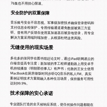
76集也不用担心限速。
安全防护的双重保障
音乐账号安全不容忽视。军事级加密技术确保登录密码和
支付信息全程保护，专用传输通道避免数据被第三方监
听。曾有用户反馈在使用某加速器后被异地登录，而专业
解决方案采用端到端加密，从根源杜绝这类风险。
无缝使用的现实场景
多伦多的张同学在图书馆赶论文时，通过iPad听网易云的
白噪音提高专注度；新加坡的李工程师通勤路上用安卓手
机持续播放《明朝那些事儿》有声书；伦敦的王女士使用
MacBook在厨房做饭时同步听QQ音乐的私人FM。真实
案例证明技术方案能融入各种生活场景，保持服务可用性
达到99.9%。
技术保障的安心承诺
专业团队打造的全天候响应系统，使任何操作问题都能在
3分钟内获得解决方案。测试团队持续监测各地服务质
量，自动优化线路配置。东京用户曾反馈晚间偶发卡顿，