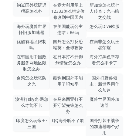
钢岚国外玩延迟
在意大利用掌上
新加坡怎么玩七
很高怎么办
12333怎么把定位
人传奇：光与暗
修改到中国国内
之交战
海外玩魔兽世界
在美国能玩公主
怎么玩Dive欧服
怀旧服加速器
连结：Re吗
优酷有地区限制
国外怎么打反恐
在南非怎么玩王
吗
精英：全球攻势
者荣耀
在韩国用中国政
在日本打不开御
海外打黑色幸存
务服务网地区限
剑情缘怎么办
者怎么不卡了
制怎么办
台湾怎么玩塔防
酷狗到国外不能
国外打野兽领
之光
用了吗知乎
主：新世界用什
么加速
澳洲打sky光·遇怎
在马来西亚打不
魔兽世界国外加
么才能不卡
开守望先锋怎么
速器
办
印度怎么玩帝王·
QQ海外听不了歌
国外打装甲战争
三国
的加速器哪个好
用