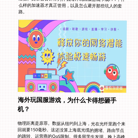
路。
海外玩国服游戏，为什么卡得想砸手
机？
物理距离是原罪。数据从纽约到上海，光在光纤里跑个来
回就要150毫秒。这还没算上海底光缆的拥堵、路由节点
的跳转、运营商的QoS限制。很多留学生发现，晚上高峰
期延迟能稳定200ms以上，丢包率30%，技能放出去没反
应，人物瞬移，这种体验别说竞技了，连日常任务都做不
了。更气人的是，有些游戏对IP地址敏感，海外直连直接
封号。腾讯手游加速器海外版这类产品，本质上就是给你
修一条数据高速公路，绕过拥堵的公网，通过专线把你的