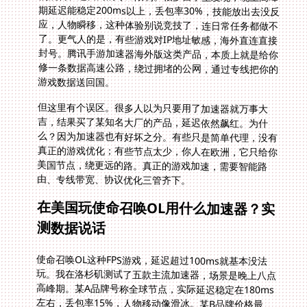
游戏数据送回国。
但这里有个误区。很多人以为只要用了加速器就万事大
吉，结果买了某知名大厂的产品，延迟依然飙红。为什
么？因为加速器也有好坏之分。有些只是简单代理，没有
真正的游戏优化；有些节点太少，你人在欧洲，它只给你
美国节点，绕更远的路。真正的游戏加速，需要智能路
由、专线带宽、协议优化三管齐下。
在美国玩使命召唤OL用什么加速器？实
测数据说话
使命召唤OL这种FPS游戏，延迟超过100ms就基本没法
玩。我在洛杉矶测试了五款主流加速器，场景是晚上八点
高峰期。某A品牌号称全球节点，实际延迟稳定在180ms
左右，丢包率15%，人物移动像滑冰。某B品牌价格最