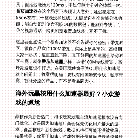
贵，但延迟能压到120ms，不过每隔十分钟必掉线一次。
番茄加速器
在这个场景下表现让人意外，延迟稳定在
85ms左右，一整晚没掉过线。关键是它有个智能分流功
能，能自动识别使命召唤OL的数据包，走游戏专线，而
你的视频通话、网页浏览走普通线路，互不干扰。
这里要重点说一个很多加速器不会告诉你的秘密：带宽独
享。很多产品宣传100M带宽，实际上是共享的，高峰期
大家一起挤，速度直线下降。真正好用的加速器会给你独
享带宽，就像
番茄加速器
那样，承诺100M专线带宽，高
峰期速度也不打折。在美国玩使命召唤OL用什么加速器
这个问题上，答案很明确：要找有回国游戏专线、独享带
宽、智能分流的产品，而不是看品牌大小。
海外玩晶核用什么加速器最好？小众游
戏的尴尬
晶核作为新晋热门，很多玩家发现主流加速器根本没有专
门优化。这是因为加速器厂商会优先优化用户量大的游
戏，像晶核这种新锐游戏，数据包特征可能还没被收录。
结果就是，你开了加速，游戏数据还是被当成普通流量处
理，延迟降不下来。海外玩晶核用什么加速器最好？答案
是：要找那种支持手动添加游戏、智能识别数据包的产