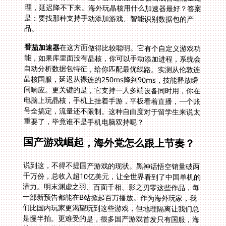
品。
番茄加速器
在这方面做得比较聪明。它有个自定义游戏功
能，如果库里面没有晶核，你可以手动添加进程，系统会
自动分析数据包特征，给你匹配最优线路。实测从伦敦连
晶核国服，延迟从裸连的250ms降到90ms，技能释放瞬
间响应。更关键的是，它支持一人多端设备同时用，你在
电脑上玩晶核，手机上挂着手游，平板看着直播，一个账
号全搞定，流量还不限制。这种自由度对于留学生来说太
重要了，毕竟谁不是手机电脑双持呢？
国产游戏崛起，海外党怎么跟上节奏？
说到这，不得不提国产游戏的现状。黑神话悟空销量破两
千万份，总收入超10亿美元，让全世界看到了中国单机的
潜力。明末渊虚之羽、百面千相、影之刃零这些作品，每
一部新预告都能在B站掀起百万播放。作为海外玩家，我
们比国内玩家更渴望玩到这些游戏，但地理隔离让我们总
是慢半拍。更难受的是，很多国产游戏首发只有国服，海